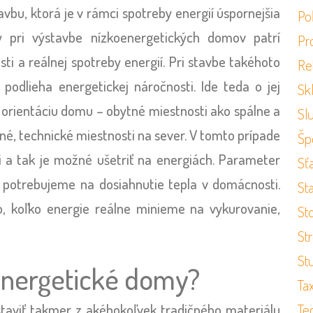
vbu, ktorá je v rámci spotreby energií úspornejšia
Po
y pri výstavbe nízkoenergetických domov patrí
Pr
ti a reálnej spotreby energií. Pri stavbe takéhoto
Re
podlieha energetickej náročnosti. Ide teda o jej
Sk
 orientáciu domu – obytné miestnosti ako spálne a
Sl
né, technické miestnosti na sever. V tomto prípade
Šp
ti a tak je možné ušetriť na energiách. Parameter
Sť
e potrebujeme na dosiahnutie tepla v domácnosti.
St
o, koľko energie reálne minieme na vykurovanie,
St
St
St
oenergetické domy?
Ta
Te
aviť takmer z akéhokoľvek tradičného materiálu