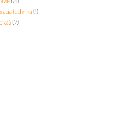
ravie
(21)
racia technika
(1)
eratá
(7)