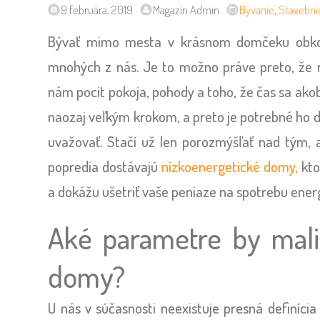
9 februára, 2019
Magazín Admin
Bývanie
,
Stavební
Bývať mimo mesta v krásnom domčeku obkole
mnohých z nás. Je to možno práve preto, že
nám pocit pokoja, pohody a toho, že čas sa ako
naozaj veľkým krokom, a preto je potrebné ho dob
uvažovať. Stačí už len porozmýšľať nad tým, a
popredia dostávajú
nízkoenergetické domy,
kto
a dokážu ušetriť vaše peniaze na spotrebu energ
Aké parametre by mali
domy?
U nás v súčasnosti neexistuje presná definíc