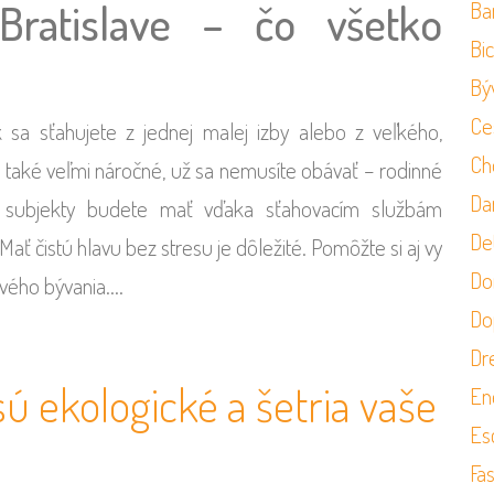
Bratislave – čo všetko
Ba
Bi
Bý
Ce
k sa sťahujete z jednej malej izby alebo z veľkého,
Ch
také veľmi náročné, už sa nemusíte obávať – rodinné
Da
e subjekty budete mať vďaka sťahovacím službám
Det
 čistú hlavu bez stresu je dôležité. Pomôžte si aj vy
Do
ového bývania.…
Do
Dr
 ekologické a šetria vaše
En
Es
Fa