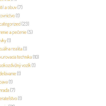
til a obuv
(7)
tovníctvo
(1)
categorized
(23)
renie a pečenie
(5)
ivky
(1)
tuálna realita
(1)
kurovacia technika
(10)
sokozdvižný vozík
(1)
delávanie
(1)
bava
(1)
hrada
(7)
erateľstvo
(1)