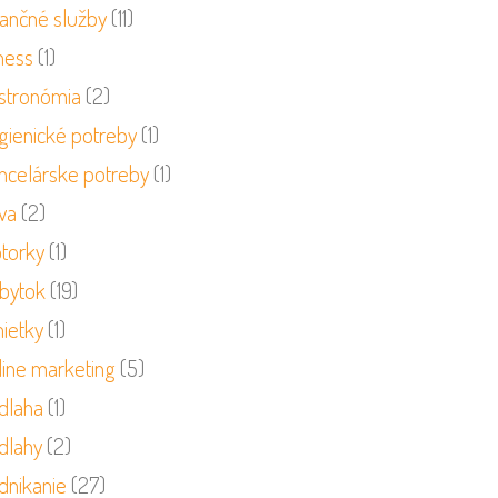
nančné služby
(11)
ness
(1)
stronómia
(2)
gienické potreby
(1)
ncelárske potreby
(1)
va
(2)
torky
(1)
bytok
(19)
ietky
(1)
line marketing
(5)
dlaha
(1)
dlahy
(2)
dnikanie
(27)