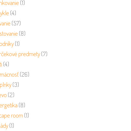
nkovanie
(1)
cykle
(4)
vanie
(57)
stovanie
(8)
odníky
(1)
rčekové predmety
(7)
i
(4)
mácnosť
(26)
plnky
(3)
evo
(2)
ergetika
(8)
cape room
(1)
sády
(1)