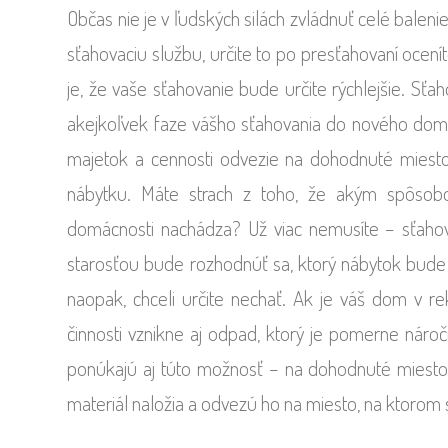
Občas nie je v ľudských silách zvládnuť celé balen
sťahovaciu službu, určite to po presťahovaní ocen
je, že vaše sťahovanie bude určite rýchlejšie. Sť
akejkoľvek faze vášho sťahovania do nového domo
majetok a cennosti odvezie na dohodnuté miest
nábytku. Máte strach z toho, že akým spôsobo
domácnosti nachádza? Už viac nemusíte – sťahova
starosťou bude rozhodnúť sa, ktorý nábytok bude 
naopak, chceli určite nechať. Ak je váš dom v reko
činnosti vznikne aj odpad, ktorý je pomerne náročn
ponúkajú aj túto možnosť – na dohodnuté miesto
materiál naložia a odvezú ho na miesto, na ktorom sa