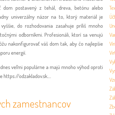
Tex
iť dom postavený z tehál, dreva, betónu alebo
Úč
adny univerzálny názor na to, ktorý materiál je
Un
 vyššie, do rozhodovania zasahuje príliš mnoho
Va
utočnými odborníkmi. Profesionáli, ktorí sa venujú
Vír
u nakonfigurovať váš dom tak, aby čo najlepšie
Vir
poru energií.
Vy
 dnes veľmi populárne a majú mnoho výhod oproti
Vy
ke
https://odzakladov.sk
.
…
Vz
Zá
Zá
ých zamestnancov
Zb