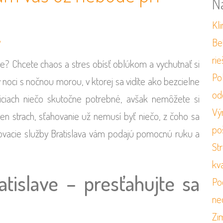
N
Kli
Be
y
ri
ie? Chcete chaos a stres obísť oblúkom a vychutnať si
Po
noci s nočnou morou, v ktorej sa vidíte ako bezcielne
od
ciach niečo skutočne potrebné, avšak nemôžete si
Vý
en strach, sťahovanie už nemusí byť niečo, z čoho sa
po
ovacie služby Bratislava vám podajú pomocnú ruku a
St
kv
atislave – presťahujte sa
Po
ne
Zi