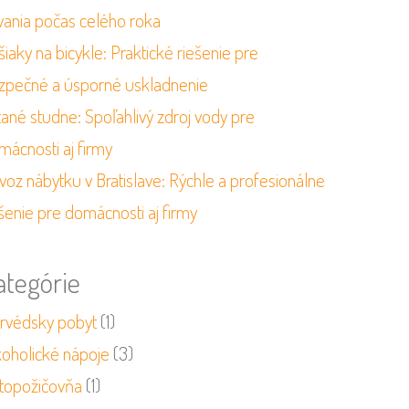
vania počas celého roka
iaky na bicykle: Praktické riešenie pre
zpečné a úsporné uskladnenie
tané studne: Spoľahlivý zdroj vody pre
mácnosti aj firmy
voz nábytku v Bratislave: Rýchle a profesionálne
šenie pre domácnosti aj firmy
ategórie
urvédsky pobyt
(1)
koholické nápoje
(3)
topožičovňa
(1)