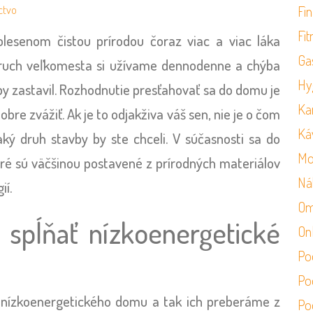
Fi
ctvo
Fit
senom čistou prírodou čoraz viac a viac láka
Ga
 ruch veľkomesta si užívame dennodenne a chýba
Hy
by zastavil. Rozhodnutie presťahovať sa do domu je
Ka
re zvážiť. Ak je to odjakživa váš sen, nie je o čom
Ká
ký druh stavby by ste chceli. V súčasnosti sa do
Mo
ré sú väčšinou postavené z prírodných materiálov
Ná
ií.
Om
 spĺňať nízkoenergetické
On
Po
Po
ia nízkoenergetického domu a tak ich preberáme z
Po