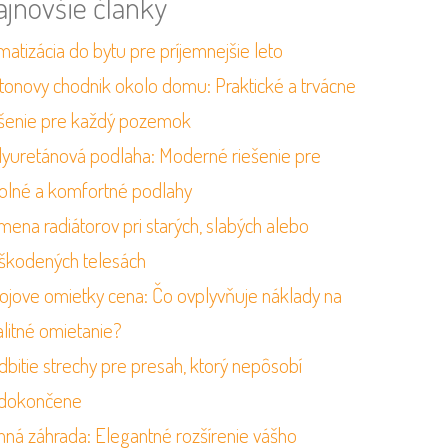
ajnovšie články
matizácia do bytu pre príjemnejšie leto
tonovy chodnik okolo domu: Praktické a trvácne
ešenie pre každý pozemok
lyuretánová podlaha: Moderné riešenie pre
olné a komfortné podlahy
mena radiátorov pri starých, slabých alebo
škodených telesách
rojove omietky cena: Čo ovplyvňuje náklady na
alitné omietanie?
dbitie strechy pre presah, ktorý nepôsobí
dokončene
mná záhrada: Elegantné rozšírenie vášho