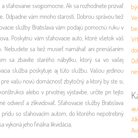
ie a sťahovanie svojpomocne. Ak sa rozhodnete prizvať
bý
íte. Odpadne vám mnoho starostí. Dobrou správou tiež
Veš
ahovacie služby Bratislava vám podajú pomocnú ruku v
be
va. Poskytnú vám sťahovacie auto, ktoré všetok váš
Vŕ
o. Nebudete sa tiež musieť namáhať ani prenášaním
do
m sa zbavíte starého nábytku, ktorý sa vo vašej
Od
cia služba poskytuje aj túto službu. Vašou jedinou
rie
pre vašu novú domácnosť zbytočný a ktorý by ste si,
nštrukcii alebo v prvotnej výstavbe, určite pri tejto
K
é odviesť a zlikvidovať. Sťahovacie služby Bratislava
aj
 prídu so sťahovacím autom, do ktorého nepotrebný
Al
 vykoná jeho finálna likvidácia.
Au