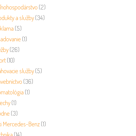
ľnohospodárstvo
(2)
odukty a služby
(34)
klama
(5)
ladovanie
(1)
užby
(26)
ort
(10)
ahovacie služby
(5)
avebníctvo
(36)
omatológia
(1)
rechy
(1)
udne
(3)
xi Mercedes-Benz
(1)
chnika
(14)