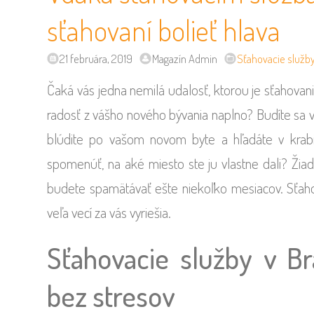
sťahovaní bolieť hlava
21 februára, 2019
Magazín Admin
Sťahovacie služb
Čaká vás jedna nemilá udalosť, ktorou je sťahovan
radosť z vášho nového bývania naplno? Budíte sa v 
blúdite po vašom novom byte a hľadáte v krabi
spomenúť, na aké miesto ste ju vlastne dali? Žiad
budete spamätávať ešte niekoľko mesiacov. Sťah
veľa vecí za vás vyriešia.
Sťahovacie služby v Br
bez stresov