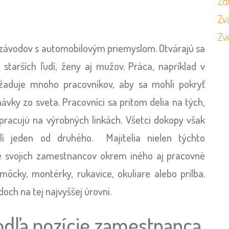
Zd
Zvá
Zvi
 závodov s automobilovým priemyslom. Otvárajú sa
 starších ľudí, ženy aj mužov. Práca, napríklad v
žaduje mnoho pracovníkov, aby sa mohli pokryť
vky zo sveta. Pracovníci sa pritom delia na tých,
í pracujú na výrobných linkách. Všetci dokopy však
lí jeden od druhého. Majitelia nielen týchto
e svojich zamestnancov okrem iného aj pracovné
ôcky, montérky, rukavice, okuliare alebo prilba.
och na tej najvyššej úrovni.
dľa pozície zamestnanca