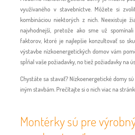
využívaného v stavebníctve. Môžete si zvol
kombináciou niektorých z nich. Neexistuje ži
najvhodnejší, pretože ako sme už spomínali
faktorov, ktoré je najlepšie konzultovať so sk
výstavbe nízkoenergetických domov vám pomôž
spĺňal vaše požiadavky, no tiež požiadavky na ús
Chystáte sa stavať? Nízkoenergetické domy sú
iným stavbám. Prečítajte si o nich viac na strán
Montérky sú pre výrobn