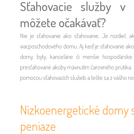
Sťahovacie služby v 
môžete očakávať?
Nie je sťahovanie ako sťahovanie. Je rozdiel, a
viacposchodového domu. Aj keď je sťahovanie ako 
domy, byty, kancelárie či menšie hospodársk
presťahované akoby mávnutím čarovného prútika. Mať
pomocou sťahovacích služieb a tešte sa z vášho n
Nízkoenergetické domy sú
peniaze