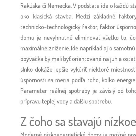
Rakúska či Nemecka. V podstate ide o každú sta
ako klasická stavba. Medzi základné faktor
technicko-technologický faktor, faktor úspornos
domu je nevyhnutné eliminovať všetko to, čo 
maximálne zníženie. Ide napríklad aj o samotnú
obývačka by mali byť orientované na juh a ostat
slnko dokáže lepšie vykúriť niektoré miestnos
úspornosti sa meria podľa toho, koľko energi
Parameter reálnej spotreby je závislý od toh
prípravu teplej vody a ďalšiu spotrebu.
Z čoho sa stavajú nízk
Moderné nízkoenergetické domy je možné post