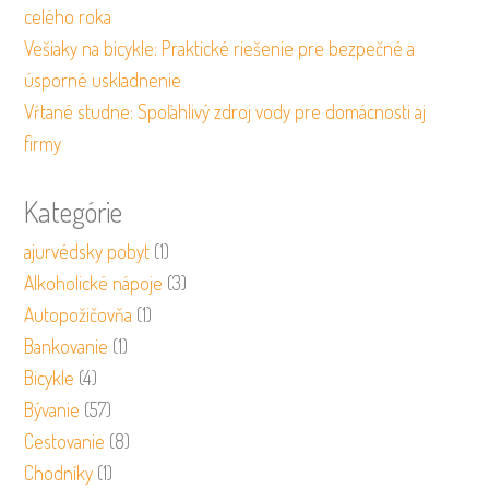
celého roka
Vešiaky na bicykle: Praktické riešenie pre bezpečné a
úsporné uskladnenie
Vŕtané studne: Spoľahlivý zdroj vody pre domácnosti aj
firmy
Kategórie
ajurvédsky pobyt
(1)
Alkoholické nápoje
(3)
Autopožičovňa
(1)
Bankovanie
(1)
Bicykle
(4)
Bývanie
(57)
Cestovanie
(8)
Chodníky
(1)