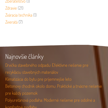
Zberateľstvo
(1)
Zdravie
(21)
Zváracia technika
(1)
Zvieratá
(7)
Najnovšie články
Drvička stavebného odpadu: Efektívne riešenie pre
recykláciu stavebných materiálov
Klimatizácia do bytu pre príjemnejšie leto
Betonovy chodnik okolo domu: Praktické a trvácne riešenie
pre každý pozemok
Polyuretánová podlaha: Moderné riešenie pre odolné a
komfortné podlahy