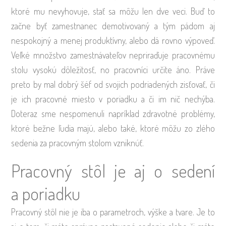
ktoré mu nevyhovuje, stať sa môžu len dve veci. Buď to
začne byť zamestnanec demotivovaný a tým pádom aj
nespokojný a menej produktívny, alebo dá rovno výpoveď.
Veľké množstvo zamestnávateľov nepriraďuje pracovnému
stolu vysokú dôležitosť, no pracovníci určite áno. Práve
preto by mal dobrý šéf od svojich podriadených zisťovať, či
je ich pracovné miesto v poriadku a či im nič nechýba.
Doteraz sme nespomenuli napríklad zdravotné problémy,
ktoré bežne ľudia majú, alebo také, ktoré môžu zo zlého
sedenia za pracovným stolom vzniknúť.
Pracovný stôl je aj o sedení
a poriadku
Pracovný stôl nie je iba o parametroch, výške a tvare. Je to