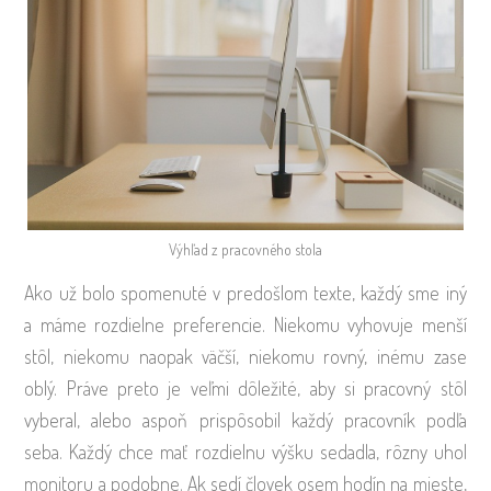
Výhľad z pracovného stola
Ako už bolo spomenuté v predošlom texte, každý sme iný
a máme rozdielne preferencie. Niekomu vyhovuje menší
stôl, niekomu naopak väčší, niekomu rovný, inému zase
oblý. Práve preto je veľmi dôležité, aby si pracovný stôl
vyberal, alebo aspoň prispôsobil každý pracovník podľa
seba. Každý chce mať rozdielnu výšku sedadla, rôzny uhol
monitoru a podobne. Ak sedí človek osem hodín na mieste,