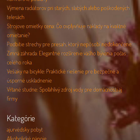
Výmena radiátorov pri starých, slabých alebo poškodených
telesách
Strojove omietky cena: Čo ovplyvňuje náklady na kvalitné
omietanie?
Podbitie strechy pre presah, ktorý nepôsobí nedokončene
Zimná záhrada: Elegantné rozšírenie vášho bývania počas
celého roka
Vešiaky na bicykle: Praktické riešenie pre bezpečné a
úsporné uskladnenie
Vŕtané studne: Spoľahlivý zdroj vody pre domácnosti aj
firmy
Kategórie
ajurvédsky pobyt
Alkoholické nápoje