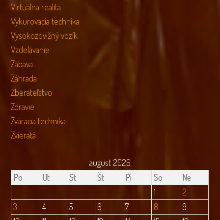
Virtuálna realita
Vykurovacia technika
Vysokozdvižný vozík
Vzdelávanie
Zábava
Záhrada
Zberateľstvo
Zdravie
Zváracia technika
Zvieratá
august 2026
Po
Ut
St
Št
Pi
So
Ne
1
2
3
4
5
6
7
8
9