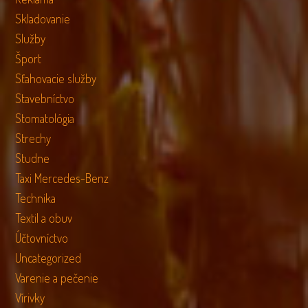
Skladovanie
Služby
Šport
Sťahovacie služby
Stavebníctvo
Stomatológia
Strechy
Studne
Taxi Mercedes-Benz
Technika
Textil a obuv
Účtovníctvo
Uncategorized
Varenie a pečenie
Vírivky