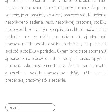
aj o tom, či máte správne nastavené sedenie alebo či máte
na svojom pracovnom stole dostatočný poriadok. Ak je zlé
sedenie, je automaticky zlý aj celý pracovný stôl. Neriešenie
nesprávneho sedenia, resp. nesprávnej pracovnej stoličky
môže viesť k zdravotným komplikáciám, ktoré môžu mať za
následok nie len nižšiu produktivitu, ale aj dlhodobú
pracovnú neschopnosť. Je veľmi dôležité, aby mal pracovník
svoj stôl a stoličku v poriadku. Okrem toho treba spomenúť
aj poriadok na pracovnom stole, ktorý má taktiež vplyv na
pracovnú výkonnosť zamestnanca. Ak ste zamestnávateľ
a chcete si svojich pracovníkov udržať, určite s nimi
preberte aj pracovný stôl a sedenie.