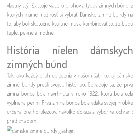
vlastný štýl. Existuje viacero druhov a typov zimných búnd, z
ktorých máme možnosť si vybrať. Dámske zimné bundy na
to, aby boli skutočne kvalitné musia kombinovať to, že budú
teplé, pekné a módne.
História nielen dámskych
zimných búnd
Tak, ako každý druh oblečenia v našom šatníku, aj dámske
zimné bundy prešli svojou históriou. Odhaduje sa, že prvá
zimná bunda bola navrhnutá v roku 1922, ktorá bola celá
vyplnená perím. Prvá zimná bunda bola vďaka svojej hrúbke
určená pre horolezcov, nakoľko dokázala výborne ochrániť
pred chladom.