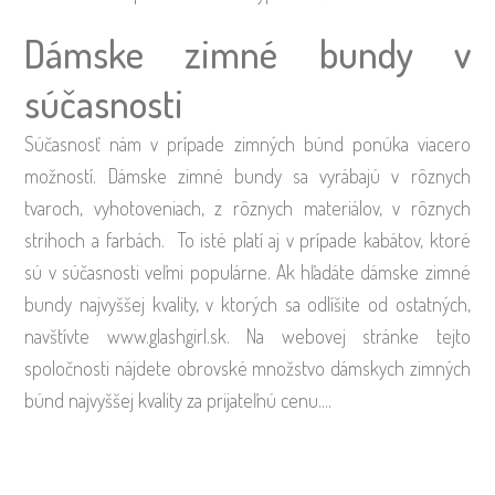
Dámske zimné bundy v
súčasnosti
Súčasnosť nám v prípade zimných búnd ponúka viacero
možností. Dámske zimné bundy sa vyrábajú v rôznych
tvaroch, vyhotoveniach, z rôznych materiálov, v rôznych
strihoch a farbách. To isté platí aj v prípade kabátov, ktoré
sú v súčasnosti veľmi populárne. Ak hľadáte dámske zimné
bundy najvyššej kvality, v ktorých sa odlíšite od ostatných,
navštívte www.glashgirl.sk. Na webovej stránke tejto
spoločnosti nájdete obrovské množstvo dámskych zimných
búnd najvyššej kvality za prijateľnú cenu.…