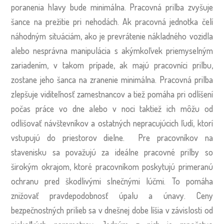
poranenia hlavy bude minimálna. Pracovná prilba zvyšuje
šance na prežitie pri nehodách. Ak pracovná jednotka čelí
náhodným situáciám, ako je prevrátenie nákladného vozidla
alebo nesprávna manipulácia s akýmkoľvek priemyselným
zariadením, v takom prípade, ak majú pracovníci prilbu,
zostane jeho šanca na zranenie minimálna. Pracovná prilba
zlepšuje viditeľnosť zamestnancov a tiež pomáha pri odlíšení
počas práce vo dne alebo v noci taktiež ich môžu od
odlišovať návštevníkov a ostatných nepracujúcich ľudí, ktorí
vstupujú do priestorov dielne. Pre pracovníkov na
stavenisku sa považujú za ideálne pracovné prilby so
širokým okrajom, ktoré pracovníkom poskytujú primeranú
ochranu pred škodlivými slnečnými lúčmi. To pomáha
znižovať pravdepodobnosť úpalu a únavy. Ceny
bezpečnostných prilieb sa v dnešnej dobe líšia v závislosti od