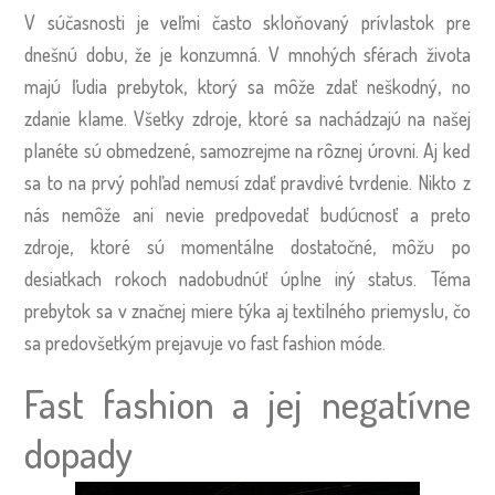
V súčasnosti je veľmi často skloňovaný prívlastok pre
dnešnú dobu, že je konzumná. V mnohých sférach života
majú ľudia prebytok, ktorý sa môže zdať neškodný, no
zdanie klame. Všetky zdroje, ktoré sa nachádzajú na našej
planéte sú obmedzené, samozrejme na rôznej úrovni. Aj keď
sa to na prvý pohľad nemusí zdať pravdivé tvrdenie. Nikto z
nás nemôže ani nevie predpovedať budúcnosť a preto
zdroje, ktoré sú momentálne dostatočné, môžu po
desiatkach rokoch nadobudnúť úplne iný status. Téma
prebytok sa v značnej miere týka aj textilného priemyslu, čo
sa predovšetkým prejavuje vo fast fashion móde.
Fast fashion a jej negatívne
dopady