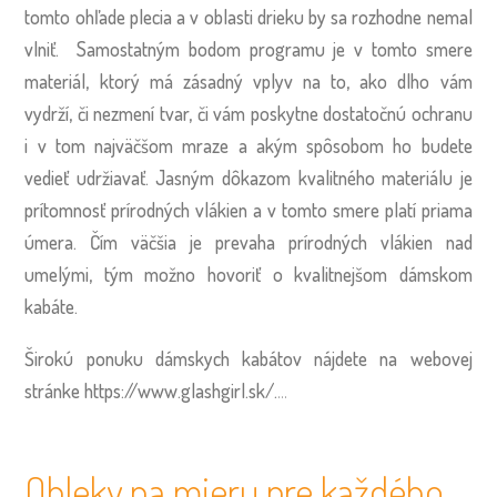
tomto ohľade plecia a v oblasti drieku by sa rozhodne nemal
vlniť.
Samostatným bodom programu je v tomto smere
materiál, ktorý má zásadný vplyv na to, ako dlho vám
vydrží, či nezmení tvar, či vám poskytne dostatočnú ochranu
i v tom najväčšom mraze a akým spôsobom ho budete
vedieť udržiavať. Jasným dôkazom kvalitného materiálu je
prítomnosť prírodných vlákien a v tomto smere platí priama
úmera. Čím väčšia je prevaha prírodných vlákien nad
umelými, tým možno hovoriť o kvalitnejšom dámskom
kabáte.
Širokú ponuku dámskych kabátov nájdete na webovej
stránke https://www.glashgirl.sk/.
…
Obleky na mieru pre každého