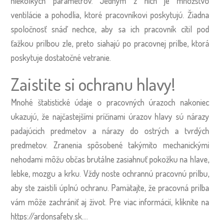
niekoľkých parametrov. Jedným z nich je množstvo
ventilácie a pohodlia, ktoré pracovníkovi poskytujú. Žiadna
spoločnosť snáď nechce, aby sa ich pracovník cítil pod
ťažkou prilbou zle, preto siahajú po pracovnej prilbe, ktorá
poskytuje dostatočné vetranie.
Zaistite si ochranu hlavy!
Mnohé štatistické údaje o pracovných úrazoch nakoniec
ukazujú, že najčastejšími príčinami úrazov hlavy sú nárazy
padajúcich predmetov a nárazy do ostrých a tvrdých
predmetov. Zranenia spôsobené takýmito mechanickými
nehodami môžu občas brutálne zasiahnuť pokožku na hlave,
lebke, mozgu a krku. Vždy noste ochrannú pracovnú prilbu,
aby ste zaistili úplnú ochranu. Pamätajte, že pracovná prilba
vám môže zachrániť aj život.
Pre viac informácií, kliknite na
https://ardonsafety.sk
.
…