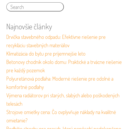
Najnovšie články
Drvička stavebného odpadu: Efektívne riešenie pre
recykláciu stavebných materiálov
Klimatizácia do bytu pre príjemnejšie leto
Betonovy chodnik okolo domu: Praktické a trvácne riešenie
pre každý pozemok
Polyuretánová podlaha: Moderné riešenie pre odolné a
komfortné podlahy
Výmena radiátorov pri starých, slabých alebo poškodených
telesách
Strojove omietky cena: Čo ovplyvňuje náklady na kvalitné
omietanie?
Podbitie strechy pre presah, ktorý nepôsobí nedokončene