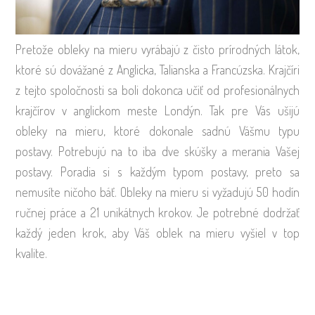
Pretože obleky na mieru vyrábajú z čisto prírodných látok,
ktoré sú dovážané z Anglicka, Talianska a Francúzska. Krajčíri
z tejto spoločnosti sa boli dokonca učiť od profesionálnych
krajčírov v anglickom meste Londýn. Tak pre Vás ušijú
obleky na mieru, ktoré dokonale sadnú Vášmu typu
postavy. Potrebujú na to iba dve skúšky a merania Vašej
postavy. Poradia si s každým typom postavy, preto sa
nemusíte ničoho báť. Obleky na mieru si vyžadujú 50 hodín
ručnej práce a 21 unikátnych krokov. Je potrebné dodržať
každý jeden krok, aby Váš oblek na mieru vyšiel v top
kvalite.