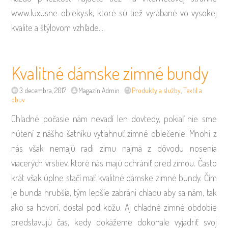
www.luxusne-obleky.sk, ktoré sú tiež vyrábané vo vysokej
kvalite a štýlovom vzhľade.…
Kvalitné dámske zimné bundy
3 decembra, 2017
Magazín Admin
Produkty a služby
,
Textil a
obuv
Chladné počasie nám nevadí len dovtedy, pokiaľ nie sme
nútení z nášho šatníku vytiahnuť zimné oblečenie. Mnohí z
nás však nemajú radi zimu najmä z dôvodu nosenia
viacerých vrstiev, ktoré nás majú ochrániť pred zimou. Často
krát však úplne stačí mať kvalitné dámske zimné bundy. Čím
je bunda hrubšia, tým lepšie zabráni chladu aby sa nám, tak
ako sa hovorí, dostal pod kožu. Aj chladné zimné obdobie
predstavujú čas, kedy dokážeme dokonale vyjadriť svoj