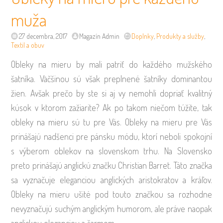
muža
27 decembra, 2017
Magazín Admin
Doplnky
,
Produkty a služby
,
Textil a obuv
Obleky na mieru by mali patriť do každého mužského
šatníka. Väčšinou sú však preplnené šatníky dominantou
žien. Avšak prečo by ste si aj vy nemohli dopriať kvalitný
kúsok v ktorom zažiarite? Ak po takom niečom túžite, tak
obleky na mieru sú tu pre Vás. Obleky na mieru pre Vás
prinášajú nadšenci pre pánsku módu, ktorí neboli spokojní
s výberom oblekov na slovenskom trhu. Na Slovensko
preto prinášajú anglickú značku Christian Barret. Táto značka
sa vyznačuje eleganciou anglických aristokratov a kráľov.
Obleky na mieru ušité pod touto značkou sa rozhodne
nevyznačujú suchým anglickým humorom, ale práve naopak
anglickou eleganciou a šarmom.