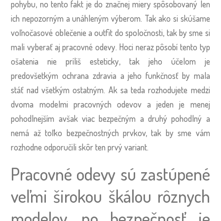
pohybu, no tento fakt je do značnej miery spôsobovaný len
ich nepozorným a unáhleným výberom. Tak ako si skúšame
voľnočasové oblečenie a outfit do spoločnosti, tak by sme si
mali vyberať aj pracovné odevy. Hoci neraz pôsobí tento typ
ošatenia nie príliš esteticky, tak jeho účelom je
predovšetkým ochrana zdravia a jeho funkčnosť by mala
stáť nad všetkým ostatným. Ak sa teda rozhodujete medzi
dvoma modelmi pracovných odevov a jeden je menej
pohodlnejším avšak viac bezpečným a druhý pohodlný a
nemá až toľko bezpečnostných prvkov, tak by sme vám
rozhodne odporučili skôr ten prvý variant.
Pracovné odevy sú zastúpené
veľmi širokou škálou rôznych
modelov, no bezpečnosť je