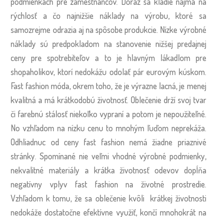
podmienkach pre zamestnancov. Dôraz sa kladie najmä na
rýchlosť a čo najnižšie náklady na výrobu, ktoré sa
samozrejme odrazia aj na spôsobe produkcie. Nízke výrobné
náklady sú predpokladom na stanovenie nižšej predajnej
ceny pre spotrebiteľov a to je hlavným lákadlom pre
shopaholikov, ktorí nedokážu odolať pár eurovým kúskom.
Fast fashion móda, okrem toho, že je výrazne lacná, je menej
kvalitná a má krátkodobú životnosť. Oblečenie drží svoj tvar
či farebnú stálosť niekoľko vypraní a potom je nepoužiteľné.
No vzhľadom na nízku cenu to mnohým ľuďom neprekáža.
Odhliadnuc od ceny fast fashion nemá žiadne priaznivé
stránky. Spomínané nie veľmi vhodné výrobné podmienky,
nekvalitné materiály a krátka životnosť odevov dopĺňa
negatívny vplyv fast fashion na životné prostredie.
Vzhľadom k tomu, že sa oblečenie kvôli krátkej životnosti
nedokáže dostatočne efektívne využiť, končí mnohokrát na