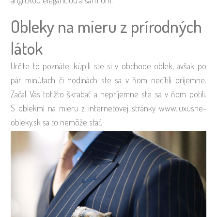
Obleky na mieru z prírodných
látok
Určite to poznáte, kúpili ste si v obchode oblek, avšak po
pár minútach či hodinách ste sa v ňom necítili príjemne.
Začal Vás totižto škrabať a nepríjemne ste sa v ňom potili.
S oblekmi na mieru z internetovej stránky www.luxusne-
obleky.sk sa to nemôže stať.