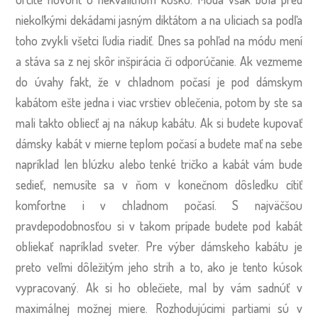
niekoľkými dekádami jasným diktátom a na uliciach sa podľa
toho zvykli všetci ľudia riadiť. Dnes sa pohľad na módu mení
a stáva sa z nej skôr inšpirácia či odporúčanie. Ak vezmeme
do úvahy fakt, že v chladnom počasí je pod dámskym
kabátom ešte jedna i viac vrstiev oblečenia, potom by ste sa
mali takto obliecť aj na nákup kabátu. Ak si budete kupovať
dámsky kabát v mierne teplom počasí a budete mať na sebe
napríklad len blúzku alebo tenké tričko a kabát vám bude
sedieť, nemusíte sa v ňom v konečnom dôsledku cítiť
komfortne i v chladnom počasí. S najväčšou
pravdepodobnosťou si v takom prípade budete pod kabát
obliekať napríklad sveter. Pre výber dámskeho kabátu je
preto veľmi dôležitým jeho strih a to, ako je tento kúsok
vypracovaný. Ak si ho oblečiete, mal by vám sadnúť v
maximálnej možnej miere. Rozhodujúcimi partiami sú v