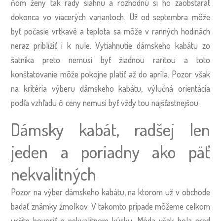
ňom ženy tak rady siahnu a rozhodnú si ho zaobstarať
dokonca vo viacerých variantoch. Už od septembra môže
byť počasie vrtkavé a teplota sa môže v ranných hodinách
neraz priblížiť i k nule. Vytiahnutie dámskeho kabátu zo
šatníka preto nemusí byť žiadnou raritou a toto
konštatovanie môže pokojne platiť až do apríla. Pozor však
na kritéria výberu dámskeho kabátu, výlučná orientácia
podľa vzhľadu či ceny nemusí byť vždy tou najšťastnejšou.
Dámsky kabát, radšej len
jeden a poriadny ako päť
nekvalitných
Pozor na výber dámskeho kabátu, na ktorom už v obchode
badať známky žmolkov. V takomto prípade môžeme celkom
určite hovoriť o nekvalitnom kúsku. Móda však bola pred