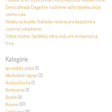
Zimná záhrada: Elegantné rozšírenie vášho bývania počas
celého roka
Vešiaky na bicykle: Praktické riešenie pre bezpečné a
úsporné uskladnenie
Vŕtané studne: Spoľahlivý zdroj vody pre domácnosti aj
firmy
Kategórie
ajurvédsky pobyt
(1)
Alkoholické nápoje
(3)
Autopožičovňa
(1)
Bankovanie
(1)
Bicykle
(4)
Bývanie
(57)
Cestovanie
(8)