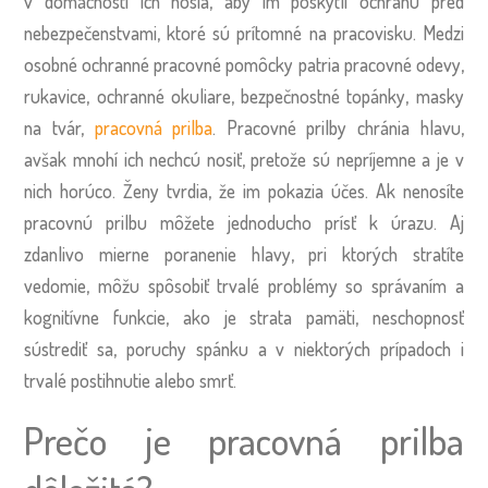
v domácnosti ich nosia, aby im poskytli ochranu pred
nebezpečenstvami, ktoré sú prítomné na pracovisku. Medzi
osobné ochranné pracovné pomôcky patria pracovné odevy,
rukavice, ochranné okuliare, bezpečnostné topánky, masky
na tvár,
pracovná prilba
. Pracovné prilby chránia hlavu,
avšak mnohí ich nechcú nosiť, pretože sú nepríjemne a je v
nich horúco. Ženy tvrdia, že im pokazia účes. Ak nenosíte
pracovnú prilbu môžete jednoducho prísť k úrazu. Aj
zdanlivo mierne poranenie hlavy, pri ktorých stratíte
vedomie, môžu spôsobiť trvalé problémy so správaním a
kognitívne funkcie, ako je strata pamäti, neschopnosť
sústrediť sa, poruchy spánku a v niektorých prípadoch i
trvalé postihnutie alebo smrť.
Prečo je pracovná prilba