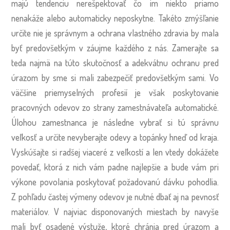
majú tendenciu nerešpektovať čo im niekto priamo
nenakáže alebo automaticky neposkytne. Takéto zmýšľanie
určite nie je správnym a ochrana vlastného zdravia by mala
byť predovšetkým v záujme každého z nás. Zamerajte sa
teda najmä na túto skutočnosť a adekvátnu ochranu pred
úrazom by sme si mali zabezpečiť predovšetkým sami. Vo
väčšine priemyselných profesií je však poskytovanie
pracovných odevov zo strany zamestnávateľa automatické.
Úlohou zamestnanca je následne vybrať si tú správnu
veľkosť a určite nevyberajte odevy a topánky hneď od kraja.
Vyskúšajte si radšej viaceré z veľkostí a len vtedy dokážete
povedať, ktorá z nich vám padne najlepšie a bude vám pri
výkone povolania poskytovať požadovanú dávku pohodlia.
Z pohľadu častej výmeny odevov je nutné dbať aj na pevnosť
materiálov. V najviac disponovaných miestach by navyše
mali byť osadené výstuže, ktoré chránia pred úrazom a