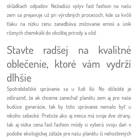
skládkach odpadov. Nežiadúci vplyv fast fashion na našu
zem sa prejavuje už pri výrobných procesoch, kde sa kvôli
tlaku na nízku cenu zanedbáva znižovanie emisií a únik
rôznych chemikálií do okolitej prírody a vôd.
Stavte radšej na kvalitné
oblečenie, ktoré vám vydrží
dlhšie
Spotrebiteľské správanie sa u ľudí líši. No dôležité je
zdôrazniť, že ak chceme zanechať planétu zem aj pre naše
budúce generácie, tak by toto správanie nemalo byť u
nikoho sebecké. Pretože ako aj minca má svoje dve strany,
tak aj nízka cena fast fashion módy si vyberá svoju daň v
podobe ekologickej záťaže pre našu planétu či nehostinných