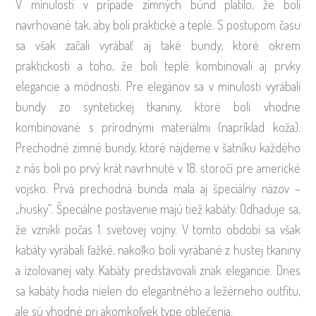
V minulosti v prípade zimných búnd platilo, že boli
navrhované tak, aby boli praktické a teplé. S postupom času
sa však začali vyrábať aj také bundy, ktoré okrem
praktickosti a toho, že boli teplé kombinovali aj prvky
elegancie a módnosti. Pre elegánov sa v minulosti vyrábali
bundy zo syntetickej tkaniny, ktoré boli vhodne
kombinované s prírodnými materiálmi (napríklad koža).
Prechodné zimné bundy, ktoré nájdeme v šatníku každého
z nás boli po prvý krát navrhnuté v 18. storočí pre americké
vojsko. Prvá prechodná bunda mala aj špeciálny názov –
„husky“. Špeciálne postavenie majú tiež kabáty. Odhaduje sa,
že vznikli počas 1. svetovej vojny. V tomto období sa však
kabáty vyrábali ťažké, nakoľko boli vyrábané z hustej tkaniny
a izolovanej vaty. Kabáty predstavovali znak elegancie. Dnes
sa kabáty hodia nielen do elegantného a ležérneho outfitu,
ale sú vhodné pri akomkoľvek type oblečenia.