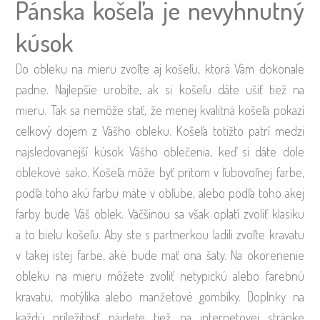
Pánska košeľa je nevyhnutný
kúsok
Do obleku na mieru zvoľte aj košeľu, ktorá Vám dokonale
padne. Najlepšie urobíte, ak si košeľu dáte ušiť tiež na
mieru. Tak sa nemôže stať, že menej kvalitná košeľa pokazí
celkový dojem z Vášho obleku. Košeľa totižto patrí medzi
najsledovanejší kúsok Vášho oblečenia, keď si dáte dole
oblekové sako. Košeľa môže byť pritom v ľubovoľnej farbe,
podľa toho akú farbu máte v obľube, alebo podľa toho akej
farby bude Váš oblek. Väčšinou sa však oplatí zvoliť klasiku
a to bielu košeľu. Aby ste s partnerkou ladili zvoľte kravatu
v takej istej farbe, aké bude mať ona šaty. Na okorenenie
obleku na mieru môžete zvoliť netypickú alebo farebnú
kravatu, motýlika alebo manžetové gombíky. Doplnky na
každú príležitosť nájdete tiež na internetovej stránke