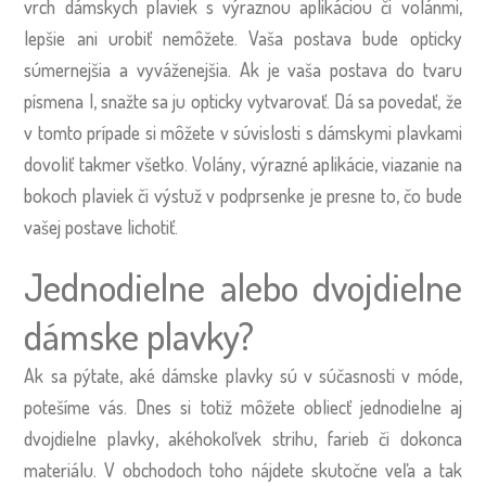
vrch dámskych plaviek s výraznou aplikáciou či volánmi,
lepšie ani urobiť nemôžete. Vaša postava bude opticky
súmernejšia a vyváženejšia. Ak je vaša postava do tvaru
písmena I, snažte sa ju opticky vytvarovať. Dá sa povedať, že
v tomto prípade si môžete v súvislosti s dámskymi plavkami
dovoliť takmer všetko. Volány, výrazné aplikácie, viazanie na
bokoch plaviek či výstuž v podprsenke je presne to, čo bude
vašej postave lichotiť.
Jednodielne alebo dvojdielne
dámske plavky?
Ak sa pýtate, aké dámske plavky sú v súčasnosti v móde,
potešíme vás. Dnes si totiž môžete obliecť jednodielne aj
dvojdielne plavky, akéhokoľvek strihu, farieb či dokonca
materiálu. V obchodoch toho nájdete skutočne veľa a tak