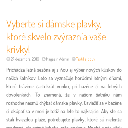
Vyberte si dámske plavky,
ktoré skvelo zvýraznia vaše
krivky!
27 decembra, 2019
Magazín Admin
Textil a obuv
Prichádza letná sezóna aj s ňou aj výber nových kúskov do
našich šatníkov. Leto sa vyznačuje horúcimi letnými dňami,
ktoré trávime častokrát vonku, pri bazéne či na letných
dovolenkách. To znamená, že v našom šatníku nám
rozhodne nesmú chýbať dámske plavky. Osviežiť sa v bazéne
či okúpať sa v mori je totiž na lete to najkrajšie. Aby ste sa
stali hviezdou pláže, potrebujete plavky, ktoré sú nielenže
moderné, ale najmä lichotia vašej postave. Mnohé z nás však