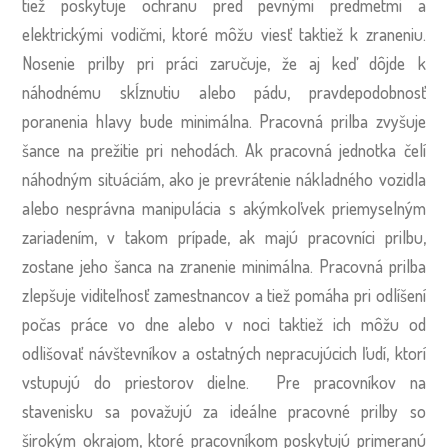
tiež poskytuje ochranu pred pevnými predmetmi a
elektrickými vodičmi, ktoré môžu viesť taktiež k zraneniu.
Nosenie prilby pri práci zaručuje, že aj keď dôjde k
náhodnému skĺznutiu alebo pádu, pravdepodobnosť
poranenia hlavy bude minimálna. Pracovná prilba zvyšuje
šance na prežitie pri nehodách. Ak pracovná jednotka čelí
náhodným situáciám, ako je prevrátenie nákladného vozidla
alebo nesprávna manipulácia s akýmkoľvek priemyselným
zariadením, v takom prípade, ak majú pracovníci prilbu,
zostane jeho šanca na zranenie minimálna. Pracovná prilba
zlepšuje viditeľnosť zamestnancov a tiež pomáha pri odlíšení
počas práce vo dne alebo v noci taktiež ich môžu od
odlišovať návštevníkov a ostatných nepracujúcich ľudí, ktorí
vstupujú do priestorov dielne. Pre pracovníkov na
stavenisku sa považujú za ideálne pracovné prilby so
širokým okrajom, ktoré pracovníkom poskytujú primeranú