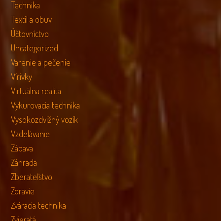
Technika
Textil a obuv
Účtovníctvo
Uncategorized
Varenie a pečenie
Vírivky
Virtuálna realita
Vykurovacia technika
Vysokozdvižný vozík
Vzdelávanie
Zábava
Záhrada
Zberateľstvo
Zdravie
Zváracia technika
Zvieratá