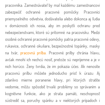
pracovníka. Zamestnávateľ by mal každému zamestnancovi
zabezpečiť ochranné pracovné pomôcky. Pracovníci
priemyselného odvetvia, dodávatelia alebo dokonca aj ľudia
v domácnosti ich nosia, aby im poskytli ochranu pred
nebezpečenstvami, ktoré sú prítomné na pracovisku. Medzi
osobné ochranné pracovné pomôcky patria pracovné odevy,
rukavice, ochranné okuliare, bezpečnostné topánky, masky
na tvár,
pracovná prilba
. Pracovné prilby chránia hlavu,
avšak mnohí ich nechcú nosiť, pretože sú nepríjemne a je v
nich horúco. Ženy tvrdia, že im pokazia účes. Ak nenosíte
pracovnú prilbu môžete jednoducho prísť k úrazu. Aj
zdanlivo mierne poranenie hlavy, pri ktorých stratíte
vedomie, môžu spôsobiť trvalé problémy so správaním a
kognitívne funkcie, ako je strata pamäti, neschopnosť
sústrediť sa, poruchy spánku a v niektorých prípadoch i