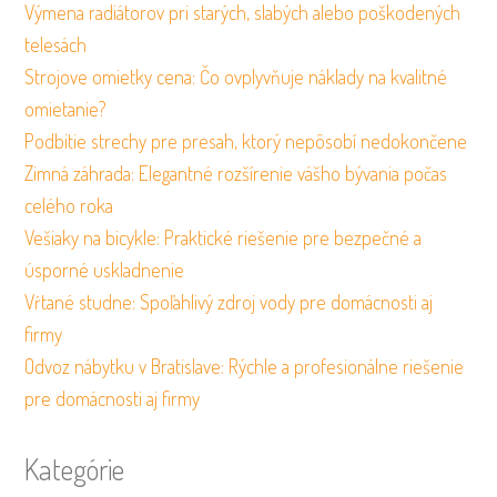
Výmena radiátorov pri starých, slabých alebo poškodených
telesách
Strojove omietky cena: Čo ovplyvňuje náklady na kvalitné
omietanie?
Podbitie strechy pre presah, ktorý nepôsobí nedokončene
Zimná záhrada: Elegantné rozšírenie vášho bývania počas
celého roka
Vešiaky na bicykle: Praktické riešenie pre bezpečné a
úsporné uskladnenie
Vŕtané studne: Spoľahlivý zdroj vody pre domácnosti aj
firmy
Odvoz nábytku v Bratislave: Rýchle a profesionálne riešenie
pre domácnosti aj firmy
Kategórie