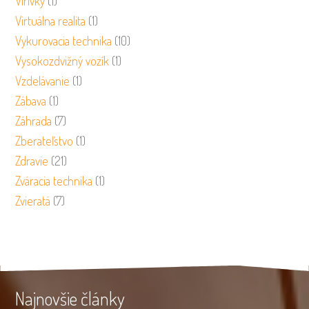
Vírivky
(1)
Virtuálna realita
(1)
Vykurovacia technika
(10)
Vysokozdvižný vozík
(1)
Vzdelávanie
(1)
Zábava
(1)
Záhrada
(7)
Zberateľstvo
(1)
Zdravie
(21)
Zváracia technika
(1)
Zvieratá
(7)
Najnovšie články