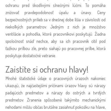
ochranu pred škodlivými slnečnými lúčmi. To pomáha
znižovať pravdepodobnosť úpalu a únavy. Ceny
bezpečnostných prilieb sa v dnešnej dobe líšia v závislosti od
niekoľkých parametrov. Jedným z nich je množstvo
ventilácie a pohodlia, ktoré pracovníkovi poskytujú. Žiadna
spoločnosť snáď nechce, aby sa ich pracovník cítil pod
ťažkou prilbou zle, preto siahajú po pracovnej prilbe, ktorá
poskytuje dostatočné vetranie.
Zaistite si ochranu hlavy!
Mnohé štatistické údaje o pracovných úrazoch nakoniec
ukazujú, že najčastejšími príčinami úrazov hlavy sú nárazy
padajúcich predmetov a nárazy do ostrých a tvrdých
predmetov. Zranenia spôsobené takýmito mechanickými
nehodami môžu občas brutálne zasiahnuť pokožku na hlave,