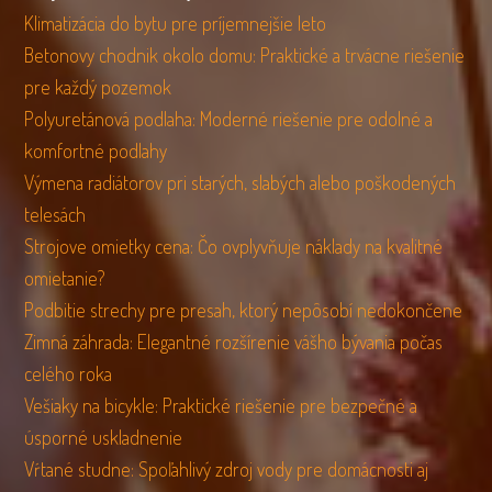
Klimatizácia do bytu pre príjemnejšie leto
Betonovy chodnik okolo domu: Praktické a trvácne riešenie
pre každý pozemok
Polyuretánová podlaha: Moderné riešenie pre odolné a
komfortné podlahy
Výmena radiátorov pri starých, slabých alebo poškodených
telesách
Strojove omietky cena: Čo ovplyvňuje náklady na kvalitné
omietanie?
Podbitie strechy pre presah, ktorý nepôsobí nedokončene
Zimná záhrada: Elegantné rozšírenie vášho bývania počas
celého roka
Vešiaky na bicykle: Praktické riešenie pre bezpečné a
úsporné uskladnenie
Vŕtané studne: Spoľahlivý zdroj vody pre domácnosti aj