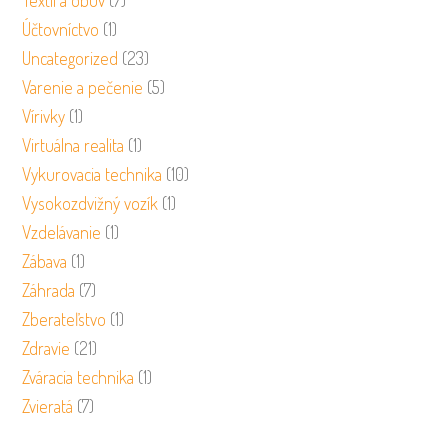
Textil a obuv
(7)
Účtovníctvo
(1)
Uncategorized
(23)
Varenie a pečenie
(5)
Vírivky
(1)
Virtuálna realita
(1)
Vykurovacia technika
(10)
Vysokozdvižný vozík
(1)
Vzdelávanie
(1)
Zábava
(1)
Záhrada
(7)
Zberateľstvo
(1)
Zdravie
(21)
Zváracia technika
(1)
Zvieratá
(7)