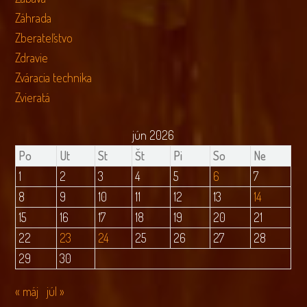
Záhrada
Zberateľstvo
Zdravie
Zváracia technika
Zvieratá
jún 2026
Po
Ut
St
Št
Pi
So
Ne
1
2
3
4
5
6
7
8
9
10
11
12
13
14
15
16
17
18
19
20
21
22
23
24
25
26
27
28
29
30
« máj
júl »