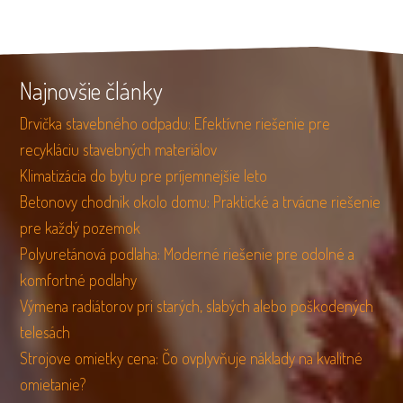
Najnovšie články
Drvička stavebného odpadu: Efektívne riešenie pre
recykláciu stavebných materiálov
Klimatizácia do bytu pre príjemnejšie leto
Betonovy chodnik okolo domu: Praktické a trvácne riešenie
pre každý pozemok
Polyuretánová podlaha: Moderné riešenie pre odolné a
komfortné podlahy
Výmena radiátorov pri starých, slabých alebo poškodených
telesách
Strojove omietky cena: Čo ovplyvňuje náklady na kvalitné
omietanie?