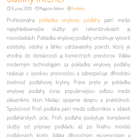
6 júna, 2026
Magazín Admin
Podlahy
Profesionálna
pokladka vinylovej podlahy
patrí medzi
najvyhľadávanejšie služby pri rekonštrukciách aj
novostavbách. Pokladka vinylovej podlahy umožňuje vytvoriť
estetický, odolný a ľahko udržiavateľný povrch, ktorý je
vhodný do domácností aj komerčných priestorov. Vďaka
moderným technológiám sa pokladka vinylovej podlahy
realizuje s vysokou presnosťou a zabezpečuje dlhodobú
životnosť podlahovej krytiny. Práve preto je pokladka
vinylovej podlahy čoraz populárnejšou voľbou medzi
zákazníkmi, ktorí hľadajú spojenie dizajnu a praktickosti.
Spoločnosť Profi podlaha patrí medzi odborníkov v oblasti
podlahárskych prác. Profi podlaha poskytuje komplexné
služby od prípravy podkladu až po finálnu montáž
podlahových krytín. Vďaka dlhoročným skúsenostiam a