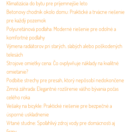
Klimatizácia do bytu pre príjemnejšie leto
Betonovy chodnik okolo domu: Praktické a trvácne riešenie
pre každý pozemok
Polyuretánová podlaha: Moderné riešenie pre odolné a
komfortné podlahy
Výmena radiátorov pri starých, slabých alebo poškodených
telesách
Strojove omietky cena: Čo ovplyvňuje náklady na kvalitné
omietanie?
Podbitie strechy pre presah, ktorý nepôsobí nedokončene
Zimná záhrada: Elegantné rozšírenie vášho bývania počas
celého roka
Vešiaky na bicykle: Praktické riešenie pre bezpečné a
úsporné uskladnenie
Vŕtané studne: Spoľahlivý zdroj vody pre domácnosti aj
firmy