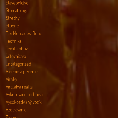
Stavebníctvo
Stomatológia
Strechy
Studne
Taxi Mercedes-Benz
Technika
Textil a obuv
Účtovníctvo
Uncategorized
Varenie a pečenie
Vírivky
Virtuálna realita
Vykurovacia technika
Vysokozdvižný vozík
Vzdelávanie
Zábava