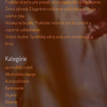
Podbitie strechy pre presah, ktorý nepôsobí nedokončene
Zimná záhrada: Elegantné rozšírenie vášho bývania počas
celého roka
Vešiaky na bicykle: Praktické riešenie pre bezpečné a
úsporné uskladnenie
Vŕtané studne: Spoľahlivý zdroj vody pre domácnosti aj
firmy
Kategórie
ajurvédsky pobyt
Alkoholické nápoje
Autopožičovňa
Bankovanie
Bicykle
Bývanie