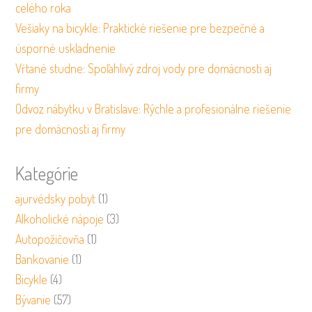
celého roka
Vešiaky na bicykle: Praktické riešenie pre bezpečné a
úsporné uskladnenie
Vŕtané studne: Spoľahlivý zdroj vody pre domácnosti aj
firmy
Odvoz nábytku v Bratislave: Rýchle a profesionálne riešenie
pre domácnosti aj firmy
Kategórie
ajurvédsky pobyt
(1)
Alkoholické nápoje
(3)
Autopožičovňa
(1)
Bankovanie
(1)
Bicykle
(4)
Bývanie
(57)