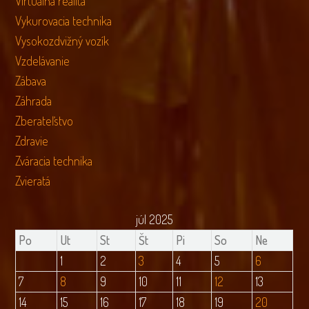
Virtuálna realita
Vykurovacia technika
Vysokozdvižný vozík
Vzdelávanie
Zábava
Záhrada
Zberateľstvo
Zdravie
Zváracia technika
Zvieratá
júl 2025
Po
Ut
St
Št
Pi
So
Ne
1
2
3
4
5
6
7
8
9
10
11
12
13
14
15
16
17
18
19
20