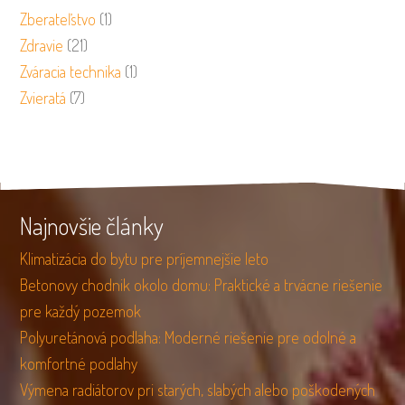
Zberateľstvo
(1)
Zdravie
(21)
Zváracia technika
(1)
Zvieratá
(7)
Najnovšie články
Klimatizácia do bytu pre príjemnejšie leto
Betonovy chodnik okolo domu: Praktické a trvácne riešenie
pre každý pozemok
Polyuretánová podlaha: Moderné riešenie pre odolné a
komfortné podlahy
Výmena radiátorov pri starých, slabých alebo poškodených