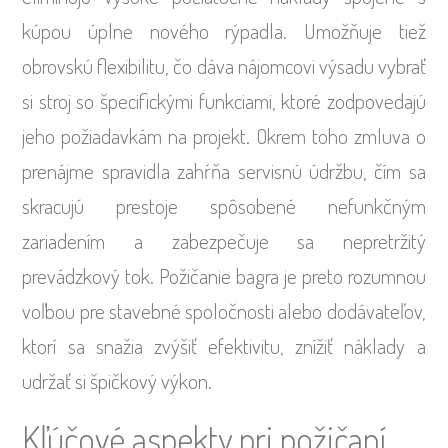
kúpou úplne nového rýpadla. Umožňuje tiež
obrovskú flexibilitu, čo dáva nájomcovi výsadu vybrať
si stroj so špecifickými funkciami, ktoré zodpovedajú
jeho požiadavkám na projekt. Okrem toho zmluva o
prenájme spravidla zahŕňa servisnú údržbu, čím sa
skracujú prestoje spôsobené nefunkčným
zariadením a zabezpečuje sa nepretržitý
prevádzkový tok. Požičanie bagra je preto rozumnou
voľbou pre stavebné spoločnosti alebo dodávateľov,
ktorí sa snažia zvýšiť efektivitu, znížiť náklady a
udržať si špičkový výkon.
Kľúčové aspekty pri požičaní