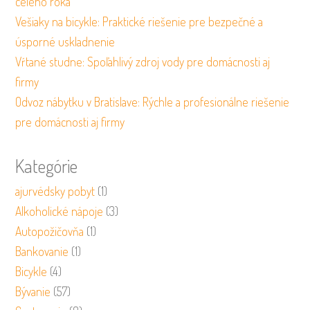
celého roka
Vešiaky na bicykle: Praktické riešenie pre bezpečné a
úsporné uskladnenie
Vŕtané studne: Spoľahlivý zdroj vody pre domácnosti aj
firmy
Odvoz nábytku v Bratislave: Rýchle a profesionálne riešenie
pre domácnosti aj firmy
Kategórie
ajurvédsky pobyt
(1)
Alkoholické nápoje
(3)
Autopožičovňa
(1)
Bankovanie
(1)
Bicykle
(4)
Bývanie
(57)