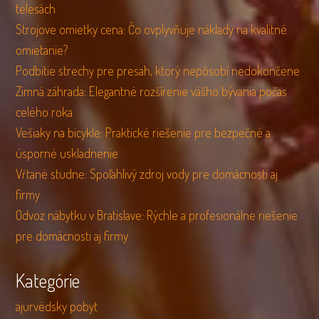
telesách
Strojove omietky cena: Čo ovplyvňuje náklady na kvalitné
omietanie?
Podbitie strechy pre presah, ktorý nepôsobí nedokončene
Zimná záhrada: Elegantné rozšírenie vášho bývania počas
celého roka
Vešiaky na bicykle: Praktické riešenie pre bezpečné a
úsporné uskladnenie
Vŕtané studne: Spoľahlivý zdroj vody pre domácnosti aj
firmy
Odvoz nábytku v Bratislave: Rýchle a profesionálne riešenie
pre domácnosti aj firmy
Kategórie
ajurvédsky pobyt