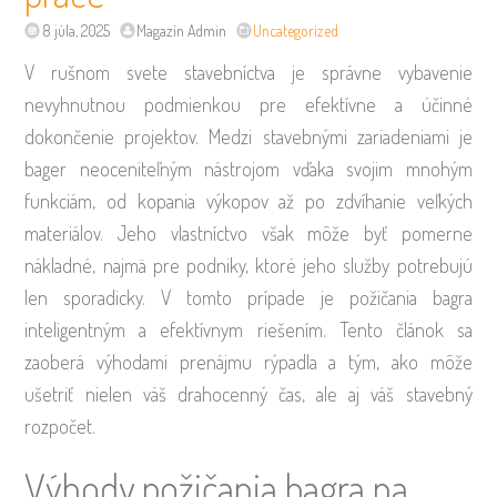
8 júla, 2025
Magazín Admin
Uncategorized
V rušnom svete stavebníctva je správne vybavenie
nevyhnutnou podmienkou pre efektívne a účinné
dokončenie projektov. Medzi stavebnými zariadeniami je
bager neoceniteľným nástrojom vďaka svojim mnohým
funkciám, od kopania výkopov až po zdvíhanie veľkých
materiálov. Jeho vlastníctvo však môže byť pomerne
nákladné, najmä pre podniky, ktoré jeho služby potrebujú
len sporadicky. V tomto prípade je požičania bagra
inteligentným a efektívnym riešením. Tento článok sa
zaoberá výhodami prenájmu rýpadla a tým, ako môže
ušetriť nielen váš drahocenný čas, ale aj váš stavebný
rozpočet.
Výhody požičania bagra na