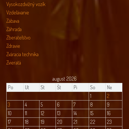
Vysokozdvižný vozík
Vzdelávanie
Zábava
Záhrada
Zberateľstvo
Zdravie
Zváracia technika
Zvieratá
august 2026
Po
Ut
St
Št
Pi
So
Ne
1
2
3
4
5
6
7
8
9
10
11
12
13
14
15
16
17
18
19
20
21
22
23