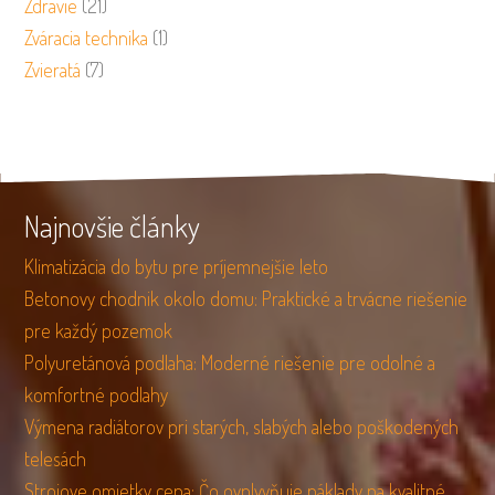
Zdravie
(21)
Zváracia technika
(1)
Zvieratá
(7)
Najnovšie články
Klimatizácia do bytu pre príjemnejšie leto
Betonovy chodnik okolo domu: Praktické a trvácne riešenie
pre každý pozemok
Polyuretánová podlaha: Moderné riešenie pre odolné a
komfortné podlahy
Výmena radiátorov pri starých, slabých alebo poškodených
telesách
Strojove omietky cena: Čo ovplyvňuje náklady na kvalitné