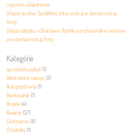
úsporné uskladnenie
Vŕtané studne: Spoľahlivý zdroj vody pre domácnosti aj
firmy
Odvoz nábytku v Bratislave: Rýchle a profesionálne riešenie
pre domácnosti aj firmy
Kategórie
ajurvédsky pobyt
(1)
Alkoholické nápoje
(3)
Autopožičovňa
(1)
Bankovanie
(1)
Bicykle
(4)
Bývanie
(57)
Cestovanie
(8)
Chodníky
(1)