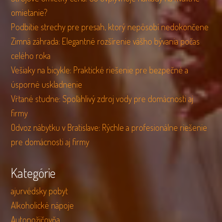
omietanie?
Podbitie strechy pre presah, ktorý nepôsobí nedokončene
Zimná záhrada: Elegantné rozšírenie vášho bývania počas
celého roka
Vešiaky na bicykle: Praktické riešenie pre bezpečné a
úsporné uskladnenie
Vŕtané studne: Spoľahlivý zdroj vody pre domácnosti aj
firmy
Odvoz nábytku v Bratislave: Rýchle a profesionálne riešenie
pre domácnosti aj firmy
Kategórie
ajurvédsky pobyt
Alkoholické nápoje
Autopožičovňa