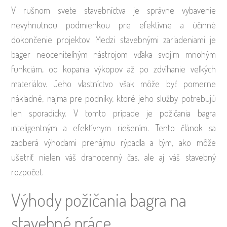
V rušnom svete stavebníctva je správne vybavenie
nevyhnutnou podmienkou pre efektívne a účinné
dokončenie projektov. Medzi stavebnými zariadeniami je
bager neoceniteľným nástrojom vďaka svojim mnohým
funkciám, od kopania výkopov až po zdvíhanie veľkých
materiálov. Jeho vlastníctvo však môže byť pomerne
nákladné, najmä pre podniky, ktoré jeho služby potrebujú
len sporadicky. V tomto prípade je požičania bagra
inteligentným a efektívnym riešením. Tento článok sa
zaoberá výhodami prenájmu rýpadla a tým, ako môže
ušetriť nielen váš drahocenný čas, ale aj váš stavebný
rozpočet.
Výhody požičania bagra na
stavebné práce