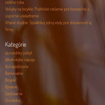
celého roka
Vešiaky na bicykle: Praktické riešenie pre bezpečné a
úsporné uskladnenie
Vŕtané studne: Spoľahlivý zdroj vody pre domácnosti aj
firmy
Kategórie
ajurvédsky pobyt
Alkoholické nápoje
Autopožičovňa
Bankovanie
Bicykle
Bývanie
Cestovanie
Chodníky