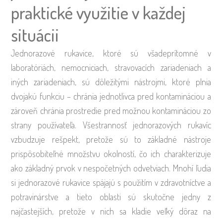
praktické využitie v každej
situácii
Jednorazové rukavice, ktoré sú všadeprítomné v
laboratóriách, nemocniciach, stravovacích zariadeniach a
iných zariadeniach, sú dôležitými nástrojmi, ktoré plnia
dvojakú funkciu – chránia jednotlivca pred kontamináciou a
zároveň chránia prostredie pred možnou kontamináciou zo
strany používateľa. Všestrannosť jednorazových rukavíc
vzbudzuje rešpekt, pretože sú to základné nástroje
prispôsobiteľné množstvu okolností, čo ich charakterizuje
ako základný prvok v nespočetných odvetviach. Mnohí ľudia
si jednorazové rukavice spájajú s použitím v zdravotníctve a
potravinárstve a tieto oblasti sú skutočne jedny z
najčastejších, pretože v nich sa kladie veľký dôraz na