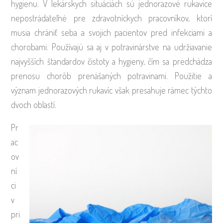
hygienu. V lekárskych situáciách sú jednorazové rukavice
nepostrádateľné pre zdravotníckych pracovníkov, ktorí
musia chrániť seba a svojich pacientov pred infekciami a
chorobami. Používajú sa aj v potravinárstve na udržiavanie
najvyšších štandardov čistoty a hygieny, čím sa predchádza
prenosu chorôb prenášaných potravinami. Použitie a
význam jednorazových rukavíc však presahuje rámec týchto
dvoch oblastí.
Pr
ac
ov
ní
ci
v
pri