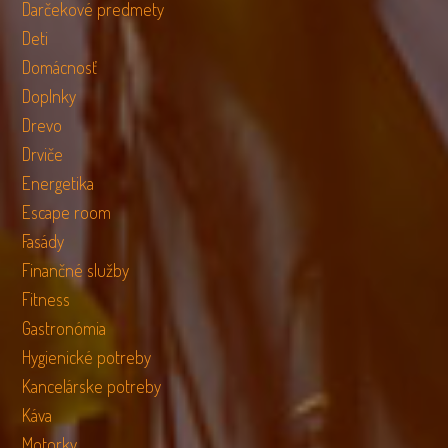
Darčekové predmety
Deti
Domácnosť
Doplnky
Drevo
Drviče
Energetika
Escape room
Fasády
Finančné služby
Fitness
Gastronómia
Hygienické potreby
Kancelárske potreby
Káva
Motorky