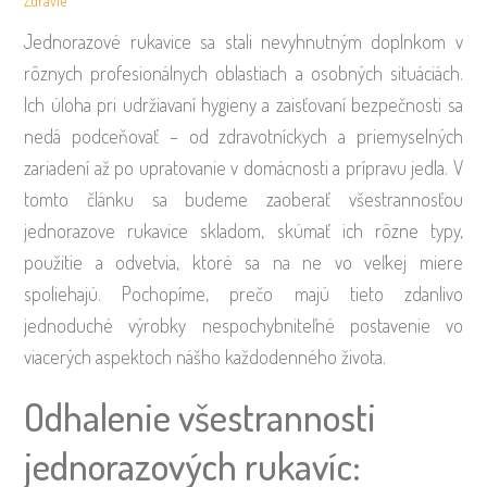
Zdravie
Jednorazové rukavice sa stali nevyhnutným doplnkom v
rôznych profesionálnych oblastiach a osobných situáciách.
Ich úloha pri udržiavaní hygieny a zaisťovaní bezpečnosti sa
nedá podceňovať – od zdravotníckych a priemyselných
zariadení až po upratovanie v domácnosti a prípravu jedla. V
tomto článku sa budeme zaoberať všestrannosťou
jednorazove rukavice skladom, skúmať ich rôzne typy,
použitie a odvetvia, ktoré sa na ne vo veľkej miere
spoliehajú. Pochopíme, prečo majú tieto zdanlivo
jednoduché výrobky nespochybniteľné postavenie vo
viacerých aspektoch nášho každodenného života.
Odhalenie všestrannosti
jednorazových rukavíc: