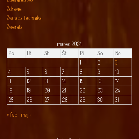
Zdravie
Zváracia technika
Zvieratá
marec 2024
Po
Ut
St
Št
Pi
So
Ne
1
2
3
4
5
6
7
8
9
10
11
12
13
14
15
16
17
18
19
20
21
22
23
24
25
26
27
28
29
30
31
« feb
máj »