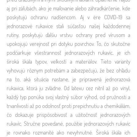
aj pri záľubách, ako je maľovanie alebo záhradkárčenie, kde
poskytujú ochranu nadšencom. Aj v ére COVID-19 sa
jednorazové rukavice stali súčasťou našej každodennej
rutiny, poskytujú ďalšiu vrstvu ochrany pred vírusom a
upokojujú verejnosť pri dotyku povrchov. To, čo skutočne
podčiarkuje všestrannosť jednorazových rukavíc, je ich
široká škála typov, veľkostí a materiálov. Tieto varianty
vyhovujú rôznym potrebám a zabezpečujú, že bez ohľadu
na to, aká situácia nastane, je pripravená jednorazová
rukavica, ktorá ju zvládne. Od latexu cez nitril až po vinyl,
každý typ ponúka svoj vlastný súbor výhod, od pružnosti a
trvanlivosti až po odolnosť proti prepichnutiu a chemikáliám,
čo dokazuje prispôsobivosť a užitočnosť jednorazových
rukavíc. Stručne povedané, použitie jednorazových rukavíc
je rovnako rozmanité ako nevyhnutné. Široká škála ich