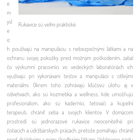
e
m
ysl
Rukavice sú veľmi praktické.
e
ic
h používajú na manipuláciu s nebezpečnými látkami a na
ochranu svojej pokožky pred možným poškodením, zatiaľ
čo výskumní pracovníci vo vedeckých laboratóriách ich
využívajú pri vykonávaní testov a manipulácii s citlivými
materiálmi. Okrem toho zohrávajú kľúčovú úlohu aj v
odvetviach, ako sú kozmetika a wellness, kde umožňujú
profesionálom, ako sú kaderníci, tetovači a kúpeľní
terapeuti, chrániť seba a svojich klientov. V domácom
prostredí sú jednorazové rukavice neoceniteľné pri
čistiacich a údržbárskych prácach, pretože pomáhajú chrániť
pred dráždivými a inými škodlivými látkami. Uplatnenie nájdu