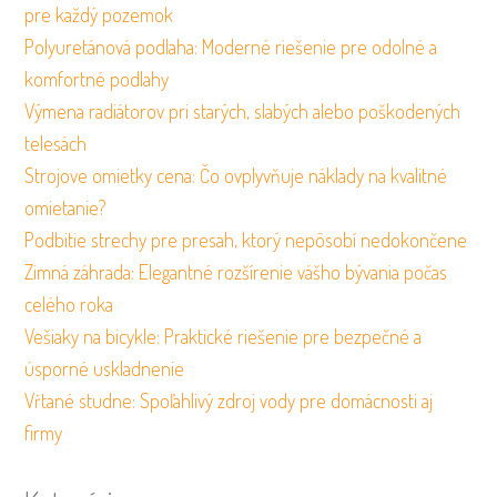
pre každý pozemok
Polyuretánová podlaha: Moderné riešenie pre odolné a
komfortné podlahy
Výmena radiátorov pri starých, slabých alebo poškodených
telesách
Strojove omietky cena: Čo ovplyvňuje náklady na kvalitné
omietanie?
Podbitie strechy pre presah, ktorý nepôsobí nedokončene
Zimná záhrada: Elegantné rozšírenie vášho bývania počas
celého roka
Vešiaky na bicykle: Praktické riešenie pre bezpečné a
úsporné uskladnenie
Vŕtané studne: Spoľahlivý zdroj vody pre domácnosti aj
firmy