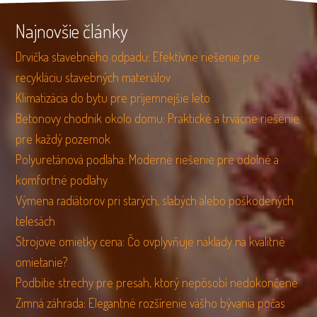
Najnovšie články
Drvička stavebného odpadu: Efektívne riešenie pre
recykláciu stavebných materiálov
Klimatizácia do bytu pre príjemnejšie leto
Betonovy chodnik okolo domu: Praktické a trvácne riešenie
pre každý pozemok
Polyuretánová podlaha: Moderné riešenie pre odolné a
komfortné podlahy
Výmena radiátorov pri starých, slabých alebo poškodených
telesách
Strojove omietky cena: Čo ovplyvňuje náklady na kvalitné
omietanie?
Podbitie strechy pre presah, ktorý nepôsobí nedokončene
Zimná záhrada: Elegantné rozšírenie vášho bývania počas