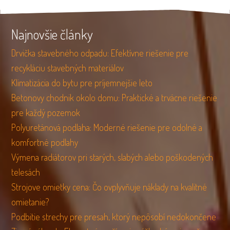
Najnovšie články
Drvička stavebného odpadu: Efektívne riešenie pre
recykláciu stavebných materiálov
Klimatizácia do bytu pre príjemnejšie leto
Betonovy chodnik okolo domu: Praktické a trvácne riešenie
pre každý pozemok
Polyuretánová podlaha: Moderné riešenie pre odolné a
komfortné podlahy
Výmena radiátorov pri starých, slabých alebo poškodených
telesách
Strojove omietky cena: Čo ovplyvňuje náklady na kvalitné
omietanie?
Podbitie strechy pre presah, ktorý nepôsobí nedokončene