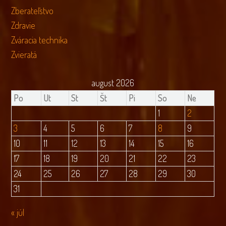
Zberateľstvo
Zdravie
Zváracia technika
Zvieratá
august 2026
Po
Ut
St
Št
Pi
So
Ne
1
2
3
4
5
6
7
8
9
10
11
12
13
14
15
16
17
18
19
20
21
22
23
24
25
26
27
28
29
30
31
« júl