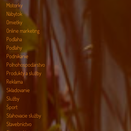
Motorky
Nábytok
Omietky
Online marketing
Podlaha
Podlahy
Podnikanie
Poľnohospodárstvo
Produkty a služby
Reklama
Skladovanie
Služby
Šport
Sťahovacie služby
Stavebníctvo