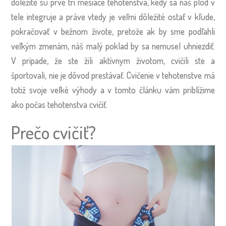
dôležité sú prvé tri mesiace tehotenstva, kedy sa náš plod v
tele integruje a práve vtedy je veľmi dôležité ostať v kľude,
pokračovať v bežnom živote, pretože ak by sme podľahli
veľkým zmenám, náš malý poklad by sa nemusel uhniezdiť.
V prípade, že ste žili aktívnym životom, cvičili ste a
športovali, nie je dôvod prestávať. Cvičenie v tehotenstve má
totiž svoje veľké výhody a v tomto článku vám priblížime
ako počas tehotenstva cvičiť.
Prečo cvičiť?