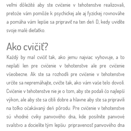
veľmi dôležité aby ste cvičenie v tehotenstve realizovali,
pretože vám pomôže k psychickej ale aj fyzickej rovnováhe
a pomáha vám lepšie sa pripraviť na ten deň D, kedy uvidíte
svoje malé dieťatko.
Ako cvičiť?
Každý by mal cvičiť tak, ako jemu najviac vyhovuje, a to
neplatí len pre cvičenie v tehotenstve ale pre cvičenie
všeobecne. Ak ste sa rozhodli pre cvičenie v tehotenstve
určite sa nepremáhajte, cvičte tak, ako vám vaše telo dovolí.
Cvičenie v tehotenstve nie je o tom, aby ste podali čo najlepší
výkon, ale aby ste sa cítili dobre a hlavne aby ste sa pripravili
na toľko očakávaný deň pôrodu. Pre cvičenie v tehotenstve
sú vhodné cviky panvového dna, kde posilnite panvové
svalstvo a docielite tým lepšiu pripravenosť panvového dna