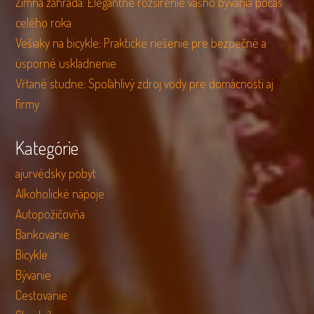
Zimná záhrada: Elegantné rozšírenie vášho bývania počas
celého roka
Vešiaky na bicykle: Praktické riešenie pre bezpečné a
úsporné uskladnenie
Vŕtané studne: Spoľahlivý zdroj vody pre domácnosti aj
firmy
Kategórie
ajurvédsky pobyt
Alkoholické nápoje
Autopožičovňa
Bankovanie
Bicykle
Bývanie
Cestovanie