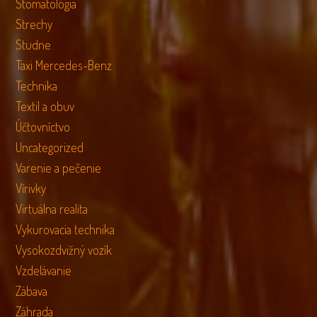
Stomatológia
Strechy
Studne
Taxi Mercedes-Benz
Technika
Textil a obuv
Účtovníctvo
Uncategorized
Varenie a pečenie
Vírivky
Virtuálna realita
Vykurovacia technika
Vysokozdvižný vozík
Vzdelávanie
Zábava
Záhrada