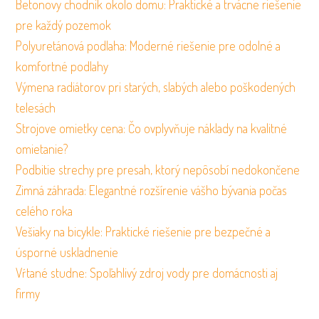
Betonovy chodnik okolo domu: Praktické a trvácne riešenie
pre každý pozemok
Polyuretánová podlaha: Moderné riešenie pre odolné a
komfortné podlahy
Výmena radiátorov pri starých, slabých alebo poškodených
telesách
Strojove omietky cena: Čo ovplyvňuje náklady na kvalitné
omietanie?
Podbitie strechy pre presah, ktorý nepôsobí nedokončene
Zimná záhrada: Elegantné rozšírenie vášho bývania počas
celého roka
Vešiaky na bicykle: Praktické riešenie pre bezpečné a
úsporné uskladnenie
Vŕtané studne: Spoľahlivý zdroj vody pre domácnosti aj
firmy