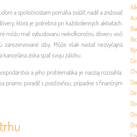
Al
uďom a spoločnostiam pomáha zvážiť, riadiť a znižovať
Au
 dôvery, ktorá je potrebná pri každodenných aktivitách.
Ba
toré môžu mať vybudovanú niekoľkoročnú dôveru voči
Bi
ú zarezervované izby. Môže však nastať nezvyčajná
Bý
ná kancelária získa späť svoju zálohu.
Ce
Ch
ospodárstva a jeho problematika je naozaj rozsiahla.
Da
y sa priamo poradiť s poisťovňou, prípadne s finančným
Det
Do
Do
 trhu
Dr
En