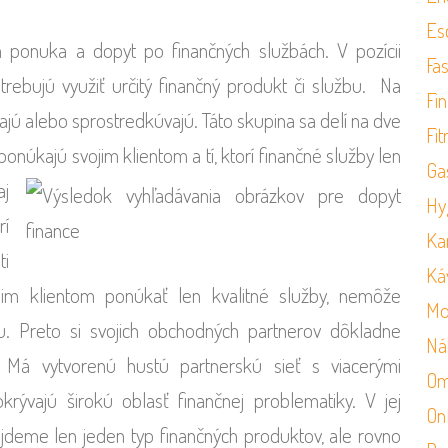
Es
a ponuka a dopyt po finančných službách. V pozícii
Fa
otrebujú využiť určitý finančný produkt či službu. Na
Fi
kajú alebo sprostredkúvajú. Táto skupina sa delí na dve
Fit
ponúkajú svojim klientom a tí, ktorí finančné služby len
Ga
aj
Hy
rí
Ka
ti
Ká
jim klientom ponúkať len kvalitné služby, nemôže
Mo
ou. Preto si svojich obchodných partnerov dôkladne
Ná
 Má vytvorenú hustú partnerskú sieť s viacerými
Om
okrývajú širokú oblasť finančnej problematiky. V jej
On
ájdeme len jeden typ finančných produktov, ale rovno