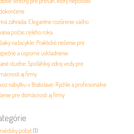
dbitie strechy pre presah, ktorý nepôsobí
dokončene
mná záhrada: Elegantné rozšírenie vášho
vania počas celého roka
iaky na bicykle: Praktické riešenie pre
zpečné a úsporné uskladnenie
tané studne: Spoľahlivý zdroj vody pre
mácnosti aj firmy
voz nábytku v Bratislave: Rýchle a profesionálne
šenie pre domácnosti aj firmy
ategórie
urvédsky pobyt
(1)