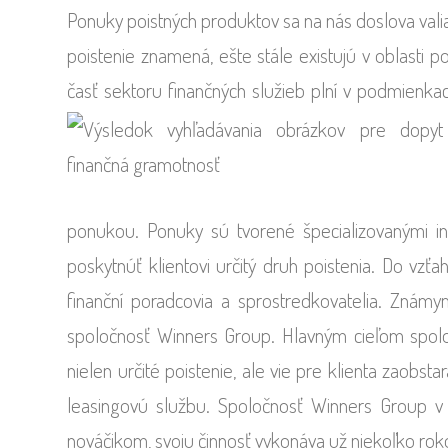
Ponuky poistných produktov sa na nás doslova valia z
poistenie znamená, ešte stále existujú v oblasti po
časť sektoru finančných služieb plní v podmienka
ponukou. Ponuky sú tvorené špecializovanými inš
poskytnúť klientovi určitý druh poistenia. Do vzťa
finanční poradcovia a sprostredkovatelia. Znám
spoločnosť Winners Group. Hlavným cieľom spoloč
nielen určité poistenie, ale vie pre klienta zaobsta
leasingovú službu. Spoločnosť Winners Group v 
nováčikom, svoju činnosť vykonáva už niekoľko rok