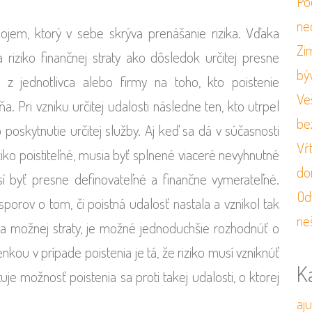
Po
ne
jem, ktorý v sebe skrýva prenášanie rizika. Vďaka
Zi
 riziko finančnej straty ako dôsledok určitej presne
bý
i z jednotlivca alebo firmy na toho, kto poistenie
Veš
a. Pri vzniku určitej udalosti následne ten, kto utrpel
be
poskytnutie určitej služby. Aj keď sa dá v súčasnosti
Vŕ
ziko poistiteľné, musia byť splnené viaceré nevyhnutné
do
sí byť presne definovateľné a finančne vymerateľné.
Od
sporov o tom, či poistná udalosť nastala a vznikol tak
rie
ýška možnej straty, je možné jednoduchšie rozhodnúť o
u v prípade poistenia je tá, že riziko musí vzniknúť
K
uje možnosť poistenia sa proti takej udalosti, o ktorej
aj