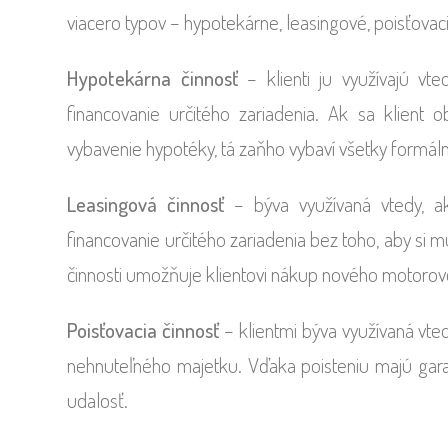
viacero typov – hypotekárne, leasingové, poisťovaci
Hypotekárna činnosť
– klienti ju využívajú vt
financovanie určitého zariadenia. Ak sa klient
vybavenie hypotéky, tá zaňho vybaví všetky formáln
Leasingová činnosť
– býva využívaná vtedy, ak 
financovanie určitého zariadenia bez toho, aby si m
činnosti umožňuje klientovi nákup nového motorové
Poisťovacia činnosť
– klientmi býva využívaná vted
nehnuteľného majetku. Vďaka poisteniu majú garan
udalosť.