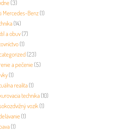
udne
(3)
xi Mercedes-Benz
(1)
chnika
(14)
til a obuv
(7)
tovníctvo
(1)
categorized
(23)
renie a pečenie
(5)
ivky
(1)
tuálna realita
(1)
kurovacia technika
(10)
sokozdvižný vozík
(1)
delávanie
(1)
bava
(1)