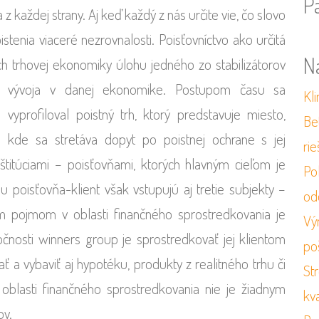
P
 každej strany. Aj keď každý z nás určite vie, čo slovo
istenia viaceré nezrovnalosti. Poisťovníctvo ako určitá
N
ch trhovej ekonomiky úlohu jedného zo stabilizátorov
vývoja v danej ekonomike.
Postupom času sa
Kli
vyprofiloval poistný trh, ktorý predstavuje miesto,
Be
kde sa stretáva dopyt po poistnej ochrane s jej
ri
titúciami – poisťovňami, ktorých hlavným cieľom je
Po
hu poisťovňa-klient však vstupujú aj tretie subjekty –
od
ym pojmom v oblasti finančného sprostredkovania je
Vý
nosti winners group je sprostredkovať jej klientom
po
rať a vybaviť aj hypotéku, produkty z realitného trhu či
St
oblasti finančného sprostredkovania nie je žiadnym
kv
ov.