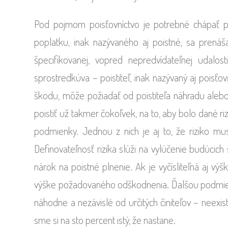
Pod pojmom poisťovníctvo je potrebné chápať po
poplatku, inak nazývaného aj poistné, sa prenáša
špecifikovanej, vopred nepredvídateľnej udalost
sprostredkúva – poistiteľ, inak nazývaný aj poisťovň
škodu, môže požiadať od poistiteľa náhradu alebo 
poistiť už takmer čokoľvek, na to, aby bolo dané ri
podmienky. Jednou z nich je aj to, že riziko mu
Definovateľnosť rizika slúži na vylúčenie budúcich 
nárok na poistné plnenie. Ak je vyčísliteľná aj v
výške požadovaného odškodnenia. Ďalšou podmienko
náhodne a nezávislé od určitých činiteľov – neexist
sme si na sto percent istý, že nastane.