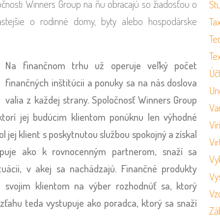
oločnosti Winners Group na ňu obracajú so žiadosťou o
St
častejšie o rodinné domy, byty alebo hospodárske
Ta
Te
Tex
Na finančnom trhu už operuje veľký počet
Úč
finančných inštitúcii a ponuky sa na nás doslova
Un
valia z každej strany. Spoločnosť Winners Group
Va
ktorí jej budúcim klientom ponúknu len výhodné
Vír
l jej klient s poskytnutou službou spokojný a získal
Vir
tupuje ako k rovnocenným partnerom, snaží sa
Vy
uácii, v akej sa nachádzajú. Finančné produkty
Vy
a svojim klientom na výber rozhodnúť sa, ktorý
Vz
vzťahu teda vystupuje ako poradca, ktorý sa snaží
Zá