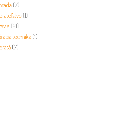
hrada
(7)
erateľstvo
(1)
ravie
(21)
racia technika
(1)
eratá
(7)