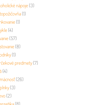
koholické nápoje
(3)
topožičovňa
(1)
nkovanie
(1)
cykle
(4)
vanie
(57)
stovanie
(8)
odníky
(1)
rčekové predmety
(7)
i
(4)
mácnosť
(26)
plnky
(3)
evo
(2)
ergetika
(8)