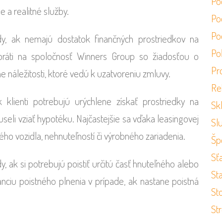
Po
e a realitné služby.
Po
Po
edy, ak nemajú dostatok finančných prostriedkov na
Po
 obráti na spoločnosť Winners Group so žiadosťou o
Pr
e náležitosti, ktoré vedú k uzatvoreniu zmluvy.
Re
klienti potrebujú urýchlene získať prostriedky na
Sk
useli vziať hypotéku. Najčastejšie sa vďaka leasingovej
Sl
ho vozidla, nehnuteľností či výrobného zariadenia.
Šp
Sť
y, ak si potrebujú poistiť určitú časť hnuteľného alebo
St
ciu poistného plnenia v prípade, ak nastane poistná
St
St