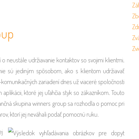
Zá
Zb
Zd
oup
Zvá
Zvi
o neustále udržiavanie kontaktov so svojimi klientmi.
 nie sú jediným spôsobom, ako s klientom udržiavať
komunikačných zariadení dnes už viaceré spoločnosti
aplikácii, ktoré jej uľahčia styk so zákazníkom. Touto
nančná skupina winners group sa rozhodla o pomoc pri
rov, ktorí jej neváhali podať pomocnú ruku.
ej