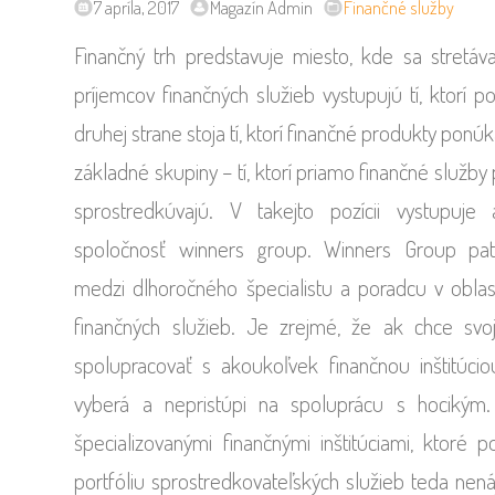
7 apríla, 2017
Magazín Admin
Finančné služby
Finančný trh predstavuje miesto, kde sa stretáv
príjemcov finančných služieb vystupujú tí, ktorí p
druhej strane stoja tí, ktorí finančné produkty ponú
základné skupiny – tí, ktorí priamo finančné služby 
sprostredkúvajú.
V takejto pozícii vystupuje 
spoločnosť winners group. Winners Group pat
medzi dlhoročného špecialistu a poradcu v oblas
finančných služieb. Je zrejmé, že ak chce svo
spolupracovať s akoukoľvek finančnou inštitúci
vyberá a nepristúpi na spoluprácu s hocikým.
špecializovanými finančnými inštitúciami, ktoré p
portfóliu sprostredkovateľských služieb teda nen