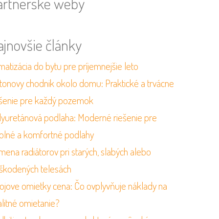
artnerské weby
ajnovšie články
matizácia do bytu pre príjemnejšie leto
tonovy chodnik okolo domu: Praktické a trvácne
ešenie pre každý pozemok
lyuretánová podlaha: Moderné riešenie pre
olné a komfortné podlahy
mena radiátorov pri starých, slabých alebo
škodených telesách
rojove omietky cena: Čo ovplyvňuje náklady na
alitné omietanie?