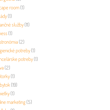
cape room
(1)
sády
(1)
nančné služby
(11)
ness
(1)
stronómia
(2)
gienické potreby
(1)
ncelárske potreby
(1)
va
(2)
torky
(1)
bytok
(19)
ietky
(1)
line marketing
(5)