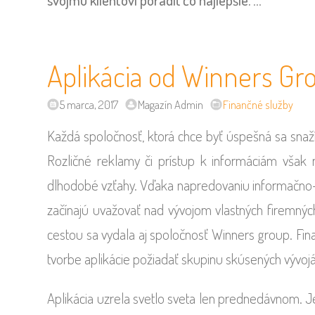
svojmu klientovi poradiť čo najlepšie.
…
Aplikácia od Winners Gr
5 marca, 2017
Magazín Admin
Finančné služby
Každá spoločnosť, ktorá chce byť úspešná sa snaží 
Rozličné reklamy či prístup k informáciám však
dlhodobé vzťahy. Vďaka napredovaniu informačno-
začínajú uvažovať nad vývojom vlastných firemných 
cestou sa vydala aj spoločnosť Winners group. Fi
tvorbe aplikácie požiadať skupinu skúsených vývojá
Aplikácia uzrela svetlo sveta len prednedávnom. J