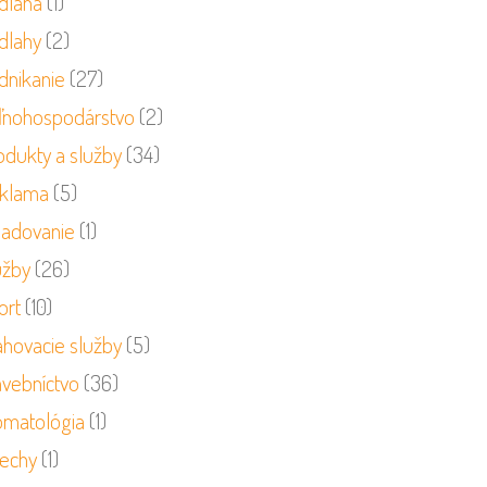
dlaha
(1)
dlahy
(2)
dnikanie
(27)
ľnohospodárstvo
(2)
odukty a služby
(34)
klama
(5)
ladovanie
(1)
užby
(26)
ort
(10)
ahovacie služby
(5)
avebníctvo
(36)
omatológia
(1)
rechy
(1)