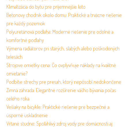
Klimatizácia do bytu pre príjemnejšie leto
Betonovy chodnik okolo domu: Praktické a trvácne riešenie
pre každý pozemok
Polyuretánová podlaha: Moderné riešenie pre odolné a
komfortné podlahy
Výmena radiátorov pri starých, slabých alebo poškodených
telesách
Strojove omietky cena: Čo ovplyvňuje náklady na kvalitné
omietanie?
Podbitie strechy pre presah, ktorý nepôsobí nedokončene
Zimná záhrada: Elegantné rozšírenie vášho bývania počas
celého roka
Vešiaky na bicykle: Praktické riešenie pre bezpečné a
úsporné uskladnenie
Vŕtané studne: Spoľahlivý zdroj vody pre domácnosti aj