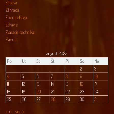
Zábava
Záhrada
Zberateľstvo
Zdravie
Zváracia technika
Zvieratá
august 2025
Po
Ut
St
Št
Pi
So
Ne
1
2
3
4
5
6
7
8
9
10
11
12
13
14
15
16
17
18
19
20
21
22
23
24
25
26
27
28
29
30
31
« júl
sep »