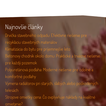
Najnovšie články
Drvička stavebného odpadu: Efektívne riešenie pre
recykláciu stavebných materiálov
Klimatizácia do bytu pre príjemnejšie leto
Betonovy chodnik okolo domu: Praktické a trvácne riešenie
pre každý pozemok
Polyuretánová podlaha: Moderné riešenie pre odolné a
komfortné podlahy
Výmena radiátorov pri starých, slabých alebo poškodených
telesách
Strojove omietky cena: Čo ovplyvňuje náklady na kvalitné
omietanie?