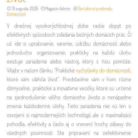
31 augusta, 2025
Magazín Admin
Darčekové predmety
,
Domácnosť
V dnešnej vysokorýchlostnej dobe rastie dopyt po
efektívnych spôsoboch zvládania bežných domácich prác. Či
už ide o upratovanie, varenie, údržbu domácnosti alebo
jednoducho organizovanie, prakticky na každú úlohu
existuje zariadenie alebo nástroj, ktorý s ňou pomôže.
Vitajte v našom článku “Praktické
vychytávky do domácnosti
,
ktoré vám uľahčia život”. Predstavíme vám v ňom rôzne
dômyselné, praktické a inovatívne vecičky, ktoré sú určené
na zjednodušenie vášho domáceho života a nenápadne
zmenia každodenné úlohy. Tieto zariadenia nie sú len o
osvojení si najmodernejších technológií, ale o maximalizácii
pohodlia, efektivity a často aj o vnesení trochy zábavy do
všedných povinností. Ste pripravení na zefektívnenie