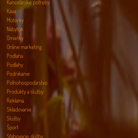
Kancelárske potreby
Káva
Motorky
Nábytok
Omietky
Online marketing
Podlaha
Podlahy
Podnikanie
Poľnohospodárstvo
Produkty a služby
Reklama
Skladovanie
Služby
Šport
Sťahovacie služby