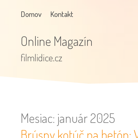
Domov
Kontakt
Online Magazín
filmlidice.cz
Mesiac:
január 2025
Brúsny kotúč na betón: Vý