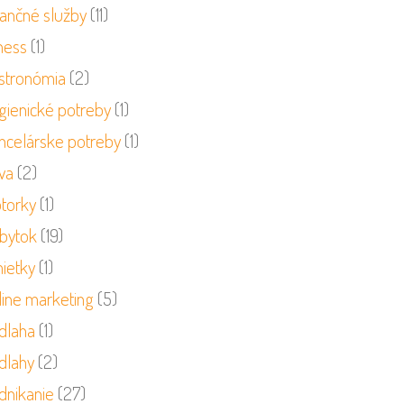
nančné služby
(11)
ness
(1)
stronómia
(2)
gienické potreby
(1)
ncelárske potreby
(1)
va
(2)
torky
(1)
bytok
(19)
ietky
(1)
line marketing
(5)
dlaha
(1)
dlahy
(2)
dnikanie
(27)