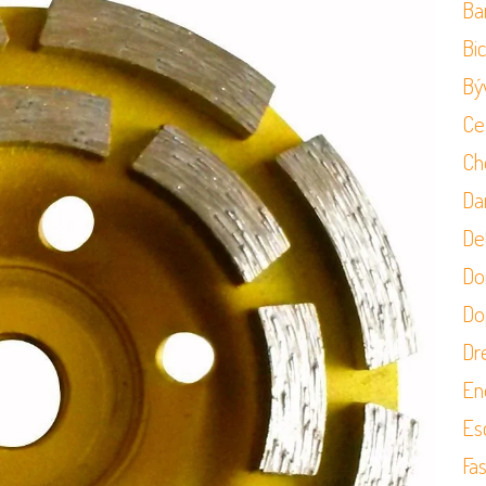
Ba
Bi
Bý
Ce
Ch
Da
Det
Do
Do
Dr
En
Es
Fa