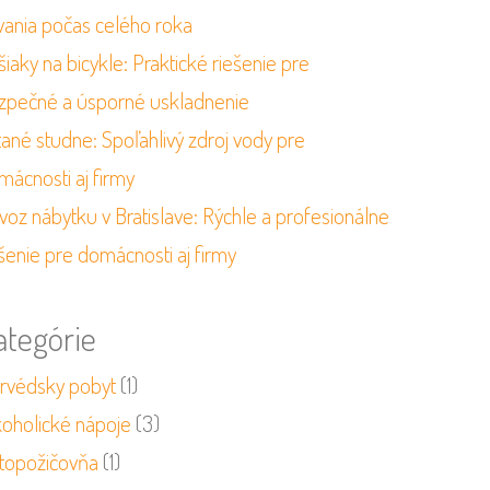
vania počas celého roka
iaky na bicykle: Praktické riešenie pre
zpečné a úsporné uskladnenie
tané studne: Spoľahlivý zdroj vody pre
mácnosti aj firmy
voz nábytku v Bratislave: Rýchle a profesionálne
šenie pre domácnosti aj firmy
ategórie
urvédsky pobyt
(1)
koholické nápoje
(3)
topožičovňa
(1)