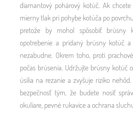
diamantový pohárový kotúč. Ak chcete z
mierny tlak pri pohybe kotúča po povrch
pretože by mohol spôsobiť brúsny kot
opotrebenie a pridaný brúsny kotúč a
nezabudne. Okrem toho, proti prachové
počas brúsenia. Udržujte brúsny kotúč os
úsilia na rezanie a zvyšuje riziko nehô
bezpečnosť tým, že budete nosiť spr
okuliare, pevné rukavice a ochrana sluch