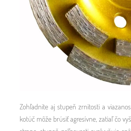
Zohľadnite aj stupeň zrnitosti a viazanos
kotúč môže brúsiť agresívne, zatiaľ čo vy