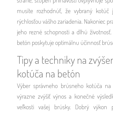
strane, stupeň priľnavosti ovplyvňuje sp
musíte rozhodnúť, že vybraný kotúč 
rýchlosťou vášho zariadenia. Nakoniec p
jeho rezné schopnosti a dlhú životnos
betón poskytuje optimálnu účinnosť brús
Tipy a techniky na zvýše
kotúča na betón
Výber správneho brúsneho kotúča na 
výrazne zvýšiť výnos a konečné výsled
veľkosti vašej brúsky. Dobrý výkon 