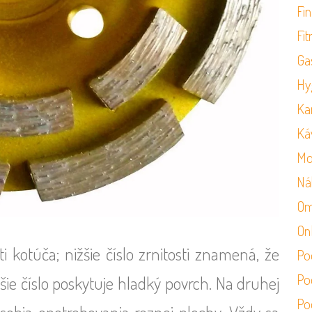
Fi
Fit
Ga
Hy
Ka
Ká
Mo
Ná
Om
On
ti kotúča; nižšie číslo zrnitosti znamená, že
Po
Po
ššie číslo poskytuje hladký povrch. Na druhej
Po