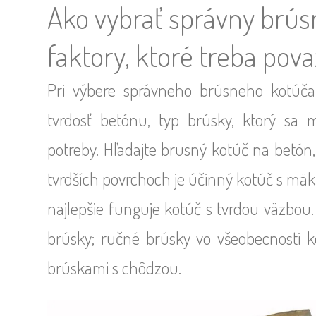
Ako vybrať správny brús
faktory, ktoré treba pov
Pri výbere správneho brúsneho kotúča 
tvrdosť betónu, typ brúsky, ktorý sa 
potreby. Hľadajte brusný kotúč na betón,
tvrdších povrchoch je účinný kotúč s mäk
najlepšie funguje kotúč s tvrdou väzbou
brúsky; ručné brúsky vo všeobecnosti 
brúskami s chôdzou.