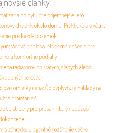
ajnovšie články
matizácia do bytu pre príjemnejšie leto
tonovy chodnik okolo domu: Praktické a trvácne
ešenie pre každý pozemok
lyuretánová podlaha: Moderné riešenie pre
olné a komfortné podlahy
mena radiátorov pri starých, slabých alebo
škodených telesách
rojove omietky cena: Čo ovplyvňuje náklady na
alitné omietanie?
dbitie strechy pre presah, ktorý nepôsobí
dokončene
mná záhrada: Elegantné rozšírenie vášho