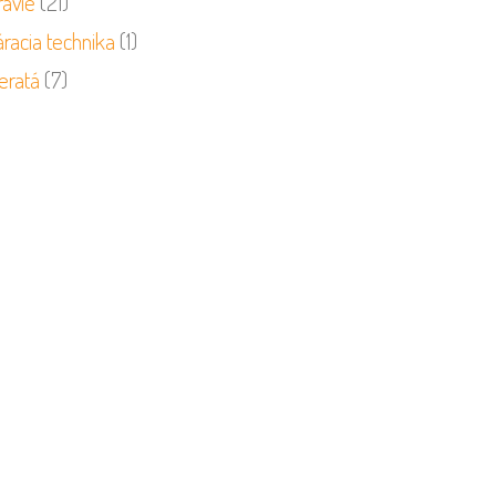
ravie
(21)
racia technika
(1)
eratá
(7)