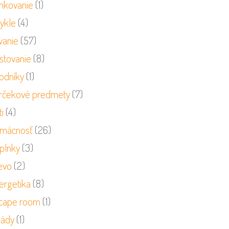
nkovanie
(1)
cykle
(4)
vanie
(57)
stovanie
(8)
odníky
(1)
rčekové predmety
(7)
i
(4)
mácnosť
(26)
plnky
(3)
evo
(2)
ergetika
(8)
cape room
(1)
sády
(1)