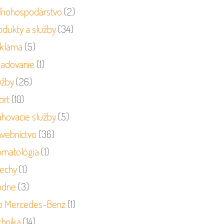
ľnohospodárstvo
(2)
odukty a služby
(34)
klama
(5)
ladovanie
(1)
užby
(26)
ort
(10)
ahovacie služby
(5)
avebníctvo
(36)
omatológia
(1)
rechy
(1)
udne
(3)
xi Mercedes-Benz
(1)
chnika
(14)