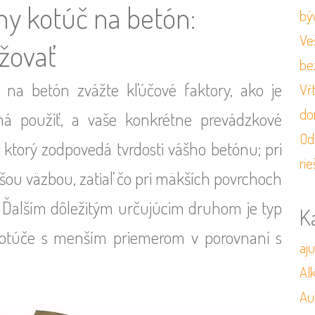
ny kotúč na betón:
bý
Veš
ažovať
be
na betón zvážte kľúčové faktory, ako je
Vŕ
do
má použiť, a vaše konkrétne prevádzkové
Od
 ktorý zodpovedá tvrdosti vášho betónu; pri
rie
šou väzbou, zatiaľ čo pri mäkších povrchoch
. Ďalším dôležitým určujúcim druhom je typ
K
kotúče s menším priemerom v porovnaní s
aj
Al
Au