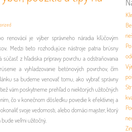
N
Kli
Be
orized
ri
ebo renovácií je výber správneho náradia kľúčovým
Po
v. Medzi tieto rozhodujúce nástroje patria brúsny
od
á súčasť z hľadiska prípravy povrchu a odstraňovania
Vý
rúsenie a vyhladzovanie betónových povrchov, čím
po
lánku sa budeme venovať tomu, ako vybrať správny
St
a tiež vám poskytneme prehľad o niektorých užitočných
kv
sením, čo v konečnom dôsledku povedie k efektívnej a
Po
 zdokonaliť svoje vedomosti, alebo domáci majster, ktorý
ne
 bude veľmi užitočný.
Zi