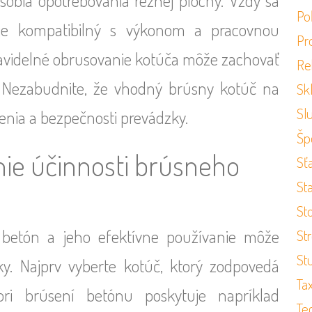
ôsobia opotrebovania reznej plochy. Vždy sa
Po
je kompatibilný s výkonom a pracovnou
Pr
ravidelné obrusovanie kotúča môže zachovať
Re
ť. Nezabudnite, že vhodný brúsny kotúč na
Sk
Sl
enia a bezpečnosti prevádzky.
Šp
nie účinnosti brúsneho
Sť
St
St
betón a jeho efektívne používanie môže
St
St
ky. Najprv vyberte kotúč, ktorý zodpovedá
Ta
pri brúsení betónu poskytuje napríklad
Te