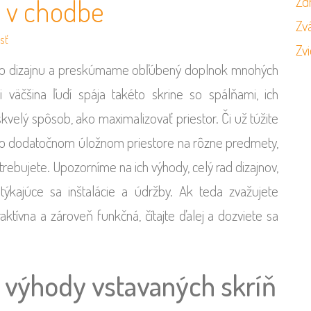
ň v chodbe
Zd
Zvá
sť
Zvi
ého dizajnu a preskúmame obľúbený doplnok mnohých
i väčšina ľudí spája takéto skrine so spálňami, ich
kvelý spôsob, ako maximalizovať priestor. Či už túžite
po dodatočnom úložnom priestore na rôzne predmety,
trebujete. Upozorníme na ich výhody, celý rad dizajnov,
týkajúce sa inštalácie a údržby. Ak teda zvažujete
ktívna a zároveň funkčná, čítajte ďalej a dozviete sa
: výhody vstavaných skríň