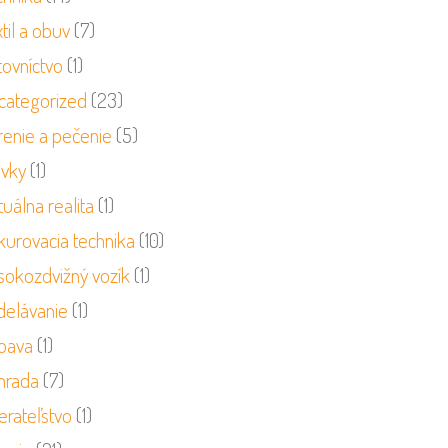
til a obuv
(7)
tovníctvo
(1)
categorized
(23)
renie a pečenie
(5)
ivky
(1)
tuálna realita
(1)
kurovacia technika
(10)
sokozdvižný vozík
(1)
delávanie
(1)
bava
(1)
hrada
(7)
erateľstvo
(1)