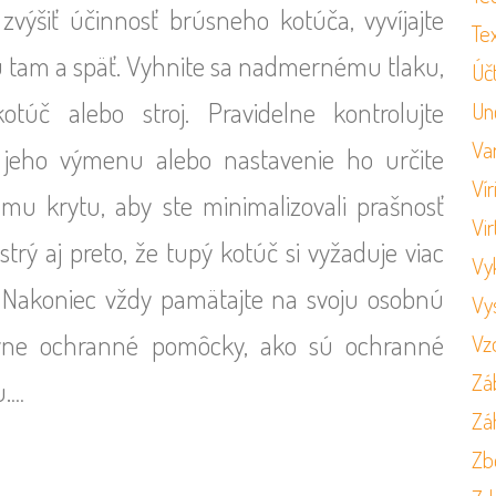
výšiť účinnosť brúsneho kotúča, vyvíjajte
Tex
u tam a späť. Vyhnite sa nadmernému tlaku,
Úč
úč alebo stroj. Pravidelne kontrolujte
Un
Va
 jeho výmenu alebo nastavenie ho určite
Vír
mu krytu, aby ste minimalizovali prašnosť
Vir
trý aj preto, že tupý kotúč si vyžaduje viac
Vy
d. Nakoniec vždy pamätajte na svoju osobnú
Vy
ávne ochranné pomôcky, ako sú ochranné
Vz
Zá
u.
…
Zá
Zb