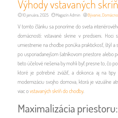
Výhody vstavaných skrí
10 januára, 2025
Magazín Admin
Bývanie
,
Domácno
V tomto článku sa ponoríme do sveta interiérov
domácností: vstavané skrine v predsieni. Hoci s
umiestnenie na chodbe ponúka praktickosť, štýl a s
po usporiadanejšom šatníkovom priestore alebo 
tieto účelové riešenia by mohli byť presne to, čo po
ktoré je potrebné zvážiť, a dokonca aj na tipy 
modernizáciu svojho domova, ktorá je vizuálne atra
viac o
vstavaných skríň do chodby
.
Maximalizácia priestoru