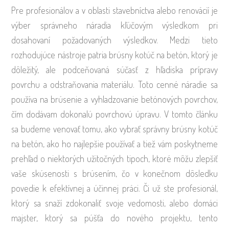
Pre profesionálov a v oblasti stavebníctva alebo renovácií je
výber správneho náradia kľúčovým výsledkom pri
dosahovaní požadovaných výsledkov. Medzi tieto
rozhodujúce nástroje patria brúsny kotúč na betón, ktorý je
dôležitý, ale podceňovaná súčasť z hľadiska prípravy
povrchu a odstraňovania materiálu. Toto cenné náradie sa
používa na brúsenie a vyhladzovanie betónových povrchov,
čím dodávam dokonalú povrchovú úpravu. V tomto článku
sa budeme venovať tomu, ako vybrať správny brúsny kotúč
na betón, ako ho najlepšie používať a tiež vám poskytneme
prehľad o niektorých užitočných tipoch, ktoré môžu zlepšiť
vaše skúsenosti s brúsením, čo v konečnom dôsledku
povedie k efektívnej a účinnej práci. Či už ste profesionál,
ktorý sa snaží zdokonaliť svoje vedomosti, alebo domáci
majster, ktorý sa púšťa do nového projektu, tento