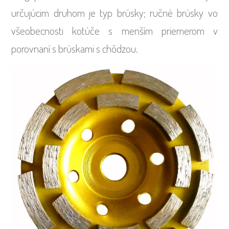
určujúcim druhom je typ brúsky; ručné brúsky vo
všeobecnosti kotúče s menším priemerom v
porovnaní s brúskami s chôdzou.