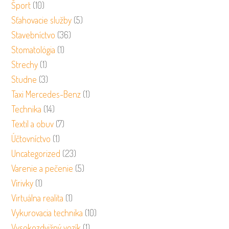
Šport
(10)
Sťahovacie služby
(5)
Stavebníctvo
(36)
Stomatológia
(1)
Strechy
(1)
Studne
(3)
Taxi Mercedes-Benz
(1)
Technika
(14)
Textil a obuv
(7)
Účtovníctvo
(1)
Uncategorized
(23)
Varenie a pečenie
(5)
Vírivky
(1)
Virtuálna realita
(1)
Vykurovacia technika
(10)
Vysokozdvižný vozík
(1)