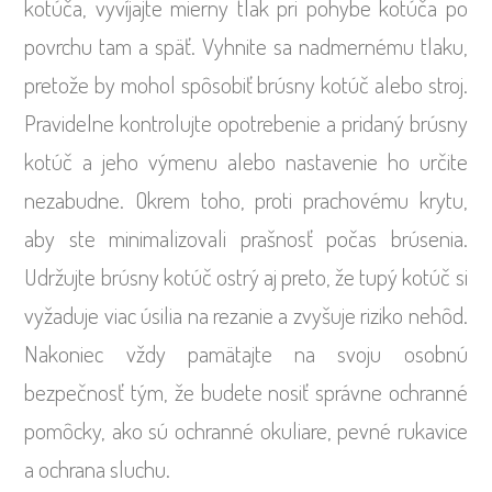
kotúča, vyvíjajte mierny tlak pri pohybe kotúča po
povrchu tam a späť. Vyhnite sa nadmernému tlaku,
pretože by mohol spôsobiť brúsny kotúč alebo stroj.
Pravidelne kontrolujte opotrebenie a pridaný brúsny
kotúč a jeho výmenu alebo nastavenie ho určite
nezabudne. Okrem toho, proti prachovému krytu,
aby ste minimalizovali prašnosť počas brúsenia.
Udržujte brúsny kotúč ostrý aj preto, že tupý kotúč si
vyžaduje viac úsilia na rezanie a zvyšuje riziko nehôd.
Nakoniec vždy pamätajte na svoju osobnú
bezpečnosť tým, že budete nosiť správne ochranné
pomôcky, ako sú ochranné okuliare, pevné rukavice
a ochrana sluchu.