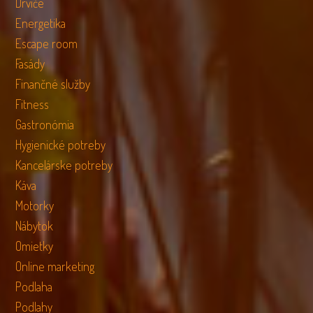
Drviče
Energetika
Escape room
Fasády
Finančné služby
Fitness
Gastronómia
Hygienické potreby
Kancelárske potreby
Káva
Motorky
Nábytok
Omietky
Online marketing
Podlaha
Podlahy