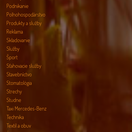
Podnikanie
Poľnohospodárstvo
Produkty a služby
Reklama
Skladovanie
Služby
Šport
Sťahovacie služby
Stavebníctvo
Stomatológia
Strechy
Studne
Taxi Mercedes-Benz
Technika
Textil a obuv