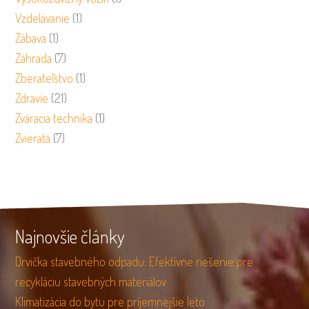
Vzdelávanie
(1)
Zábava
(1)
Záhrada
(7)
Zberateľstvo
(1)
Zdravie
(21)
Zváracia technika
(1)
Zvieratá
(7)
Najnovšie články
Drvička stavebného odpadu: Efektívne riešenie pre
recykláciu stavebných materiálov
Klimatizácia do bytu pre príjemnejšie leto