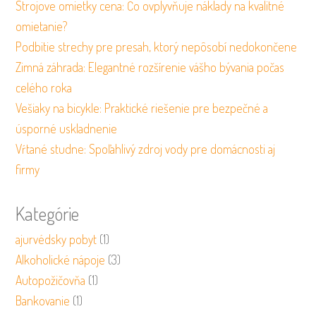
Strojove omietky cena: Čo ovplyvňuje náklady na kvalitné
omietanie?
Podbitie strechy pre presah, ktorý nepôsobí nedokončene
Zimná záhrada: Elegantné rozšírenie vášho bývania počas
celého roka
Vešiaky na bicykle: Praktické riešenie pre bezpečné a
úsporné uskladnenie
Vŕtané studne: Spoľahlivý zdroj vody pre domácnosti aj
firmy
Kategórie
ajurvédsky pobyt
(1)
Alkoholické nápoje
(3)
Autopožičovňa
(1)
Bankovanie
(1)