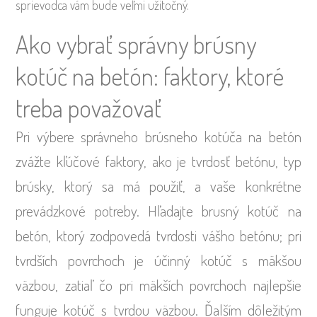
sprievodca vám bude veľmi užitočný.
Ako vybrať správny brúsny
kotúč na betón: faktory, ktoré
treba považovať
Pri výbere správneho brúsneho kotúča na betón
zvážte kľúčové faktory, ako je tvrdosť betónu, typ
brúsky, ktorý sa má použiť, a vaše konkrétne
prevádzkové potreby. Hľadajte brusný kotúč na
betón, ktorý zodpovedá tvrdosti vášho betónu; pri
tvrdších povrchoch je účinný kotúč s mäkšou
väzbou, zatiaľ čo pri mäkších povrchoch najlepšie
funguje kotúč s tvrdou väzbou. Ďalším dôležitým