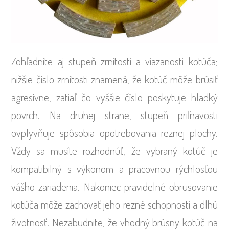
Zohľadnite aj stupeň zrnitosti a viazanosti kotúča;
nižšie číslo zrnitosti znamená, že kotúč môže brúsiť
agresívne, zatiaľ čo vyššie číslo poskytuje hladký
povrch. Na druhej strane, stupeň priľnavosti
ovplyvňuje spôsobia opotrebovania reznej plochy.
Vždy sa musíte rozhodnúť, že vybraný kotúč je
kompatibilný s výkonom a pracovnou rýchlosťou
vášho zariadenia. Nakoniec pravidelné obrusovanie
kotúča môže zachovať jeho rezné schopnosti a dlhú
životnosť. Nezabudnite, že vhodný brúsny kotúč na