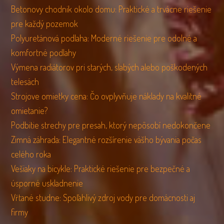
Betonovy chodnik okolo domu: Praktické a trvácne riešenie
pre každý pozemok
Polyuretánová podlaha: Moderné riešenie pre odolné a
komfortné podlahy
Výmena radiátorov pri starých, slabých alebo poškodených
telesách
Strojove omietky cena: Čo ovplyvňuje náklady na kvalitné
omietanie?
Podbitie strechy pre presah, ktorý nepôsobí nedokončene
Zimná záhrada: Elegantné rozšírenie vášho bývania počas
celého roka
Vešiaky na bicykle: Praktické riešenie pre bezpečné a
úsporné uskladnenie
Vŕtané studne: Spoľahlivý zdroj vody pre domácnosti aj
firmy