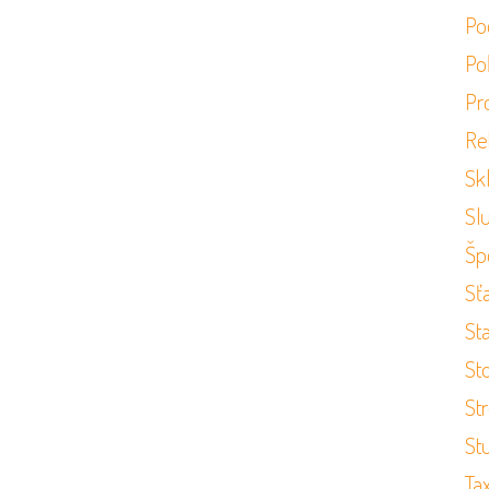
Po
Po
Pr
Re
Sk
Sl
Šp
Sť
St
St
St
St
Ta