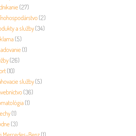
dnikanie
(27)
ľnohospodárstvo
(2)
odukty a služby
(34)
klama
(5)
ladovanie
(1)
užby
(26)
ort
(10)
ahovacie služby
(5)
avebníctvo
(36)
omatológia
(1)
rechy
(1)
udne
(3)
xi Mercedes-Benz
(1)