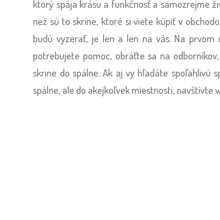
ktorý spája krásu a funkčnosť a samozrejme ži
než sú to skrine, ktoré si viete kúpiť v obcho
budú vyzerať, je len a len na vás. Na prvom m
potrebujete pomoc, obráťte sa na odborníkov
skrine do spálne. Ak aj vy hľadáte spoľahlivú 
spálne, ale do akejkoľvek miestnosti, navštívt