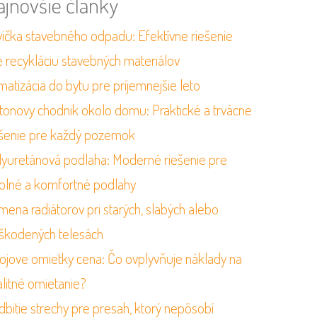
ajnovšie články
vička stavebného odpadu: Efektívne riešenie
e recykláciu stavebných materiálov
matizácia do bytu pre príjemnejšie leto
tonovy chodnik okolo domu: Praktické a trvácne
ešenie pre každý pozemok
lyuretánová podlaha: Moderné riešenie pre
olné a komfortné podlahy
mena radiátorov pri starých, slabých alebo
škodených telesách
rojove omietky cena: Čo ovplyvňuje náklady na
alitné omietanie?
dbitie strechy pre presah, ktorý nepôsobí