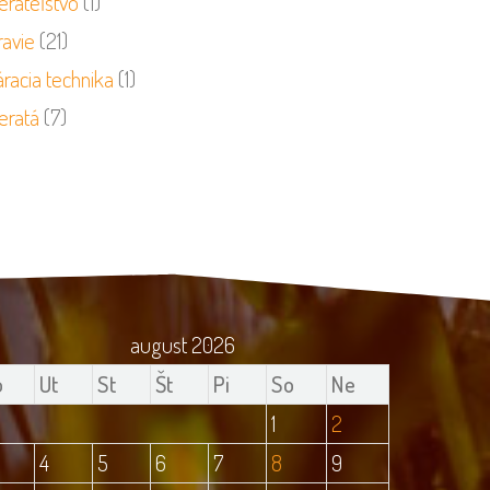
erateľstvo
(1)
ravie
(21)
racia technika
(1)
eratá
(7)
august 2026
o
Ut
St
Št
Pi
So
Ne
1
2
4
5
6
7
8
9