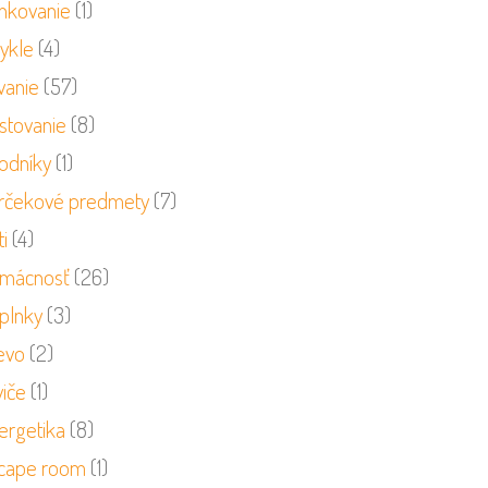
nkovanie
(1)
cykle
(4)
vanie
(57)
stovanie
(8)
odníky
(1)
rčekové predmety
(7)
i
(4)
mácnosť
(26)
plnky
(3)
evo
(2)
viče
(1)
ergetika
(8)
cape room
(1)