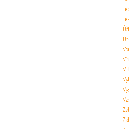
Te
Tex
Úč
Un
Va
Vír
Vir
Vy
Vy
Vz
Zá
Zá