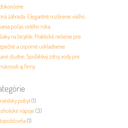
dokončene
mná záhrada: Elegantné rozšírenie vášho
vania počas celého roka
iaky na bicykle: Praktické riešenie pre
zpečné a úsporné uskladnenie
tané studne: Spoľahlivý zdroj vody pre
mácnosti aj firmy
ategórie
urvédsky pobyt
(1)
koholické nápoje
(3)
topožičovňa
(1)