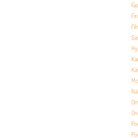
Fa
Fi
Fit
Ga
Hy
Ka
Ká
Mo
Ná
Om
On
Po
Po