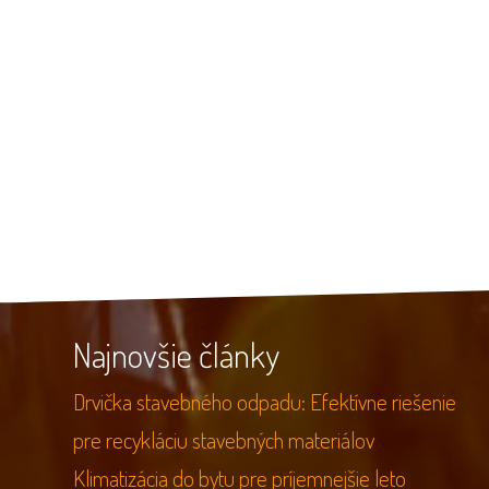
Najnovšie články
Drvička stavebného odpadu: Efektívne riešenie
pre recykláciu stavebných materiálov
Klimatizácia do bytu pre príjemnejšie leto