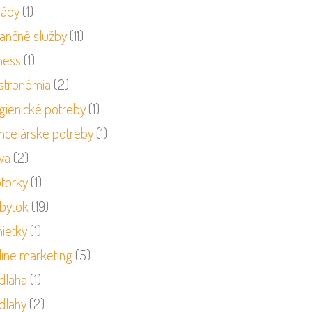
sády
(1)
nančné služby
(11)
ness
(1)
stronómia
(2)
gienické potreby
(1)
ncelárske potreby
(1)
va
(2)
torky
(1)
bytok
(19)
ietky
(1)
line marketing
(5)
dlaha
(1)
dlahy
(2)