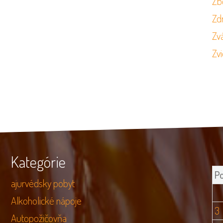
Zb
Zd
Zvá
Zvi
Kategórie
P
ajurvédsky pobyt
Alkoholické nápoje
3
Autopožičovňa