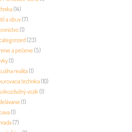
chnika
(14)
til a obuv
(7)
tovníctvo
(1)
categorized
(23)
renie a pečenie
(5)
ivky
(1)
tuálna realita
(1)
kurovacia technika
(10)
sokozdvižný vozík
(1)
delávanie
(1)
bava
(1)
hrada
(7)