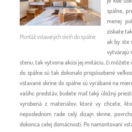
je kde usk
spálne, p
menej pot
získate ta
Montáž vstavaných skríň do spálne
ak by ste 
vytvárajú 
stenu, tak vytvoria akúsi jej imitáciu, či môžete
do spálne sú tak dokonalo prispôsobené veľko
vstavané skrine do spálne sú vyrábané na mier
vašihc predstáv, budete mať taký úložný priest
vyrobená z materiálov, ktoré vy chcete, kt
neposlednom rade celý dizajn skrine, povrc
dokonca celej domácnosti. Po namontovaní vst