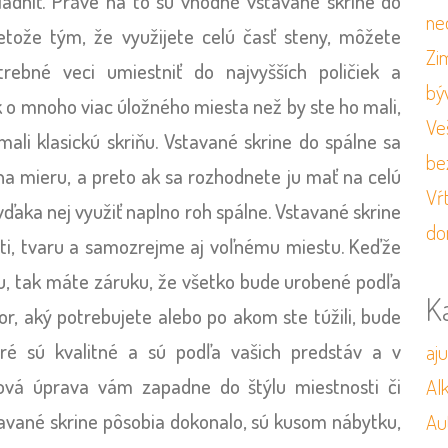
ladniť. Práve na to sú vhodné vstavané skrine do
ne
retože tým, že využijete celú časť steny, môžete
Zi
rebné veci umiestniť do najvyšších poličiek a
bý
k o mnoho viac úložného miesta než by ste ho mali,
Veš
mali klasickú skriňu. Vstavané skrine do spálne sa
be
na mieru, a preto ak sa rozhodnete ju mať na celú
Vŕ
 vďaka nej využiť naplno roh spálne. Vstavané skrine
do
sti, tvaru a samozrejme aj voľnému miestu. Keďže
u, tak máte záruku, že všetko bude urobené podľa
K
or, aký potrebujete alebo po akom ste túžili, bude
oré sú kvalitné a sú podľa vašich predstáv a v
aj
hová úprava vám zapadne do štýlu miestnosti či
Al
avané skrine pôsobia dokonalo, sú kusom nábytku,
Au