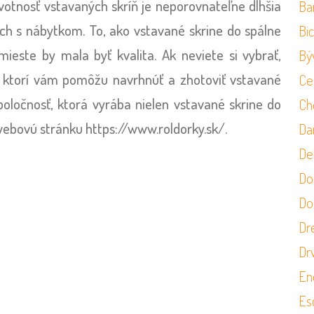
votnosť vstavaných skríň je neporovnateľne dlhšia
Ba
doch s nábytkom.
To, ako vstavané skrine do spálne
Bi
ieste by mala byť kvalita. Ak neviete si vybrať,
Bý
, ktorí vám pomôžu navrhnúť a zhotoviť vstavané
Ce
spoločnosť, ktorá vyrába nielen vstavané skrine do
Ch
e webovú stránku
https://www.roldorky.sk/
.
Da
Det
Do
Do
Dr
Dr
En
Es