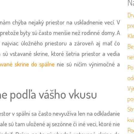
N
Dr
 nám chýba nejaký priestor na uskladnenie vecí. V
pr
, pretože byty sú často menšie než rodinné domy. A
Kli
 najviac úložného priestoru a zároveň aj mať čo
Be
 sú vstavané skrine, ktoré šetria priestor a vedia
ri
avané skrine do spálne
nie sú ničím výnimočné a
Po
od
Vý
ne podľa vášho vkusu
po
St
estor v spálni sa často nevyužíva len na odkladanie
kv
ale sú tam uložené aj sezónne či iné veci, ktoré nie
Po