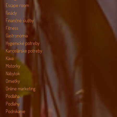
Escape room
Fasády
Finančné služby
Fitness
Gastronómia
Hygienické potreby
Kancelárske potreby
Káva
Motorky
Nábytok
Omietky
Online marketing
Podlaha
Podlahy
Podnikanie