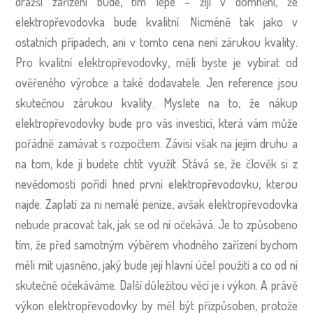
dražší zařízení bude, tím lépe – žijí v domnění, že
elektropřevodovka bude kvalitní. Nicméně tak jako v
ostatních případech, ani v tomto cena není zárukou kvality.
Pro kvalitní elektropřevodovky, měli byste je vybírat od
ověřeného výrobce a také dodavatele. Jen reference jsou
skutečnou zárukou kvality. Myslete na to, že nákup
elektropřevodovky bude pro vás investicí, která vám může
pořádně zamávat s rozpočtem. Závisí však na jejim druhu a
na tom, kde ji budete chtít využít. Stává se, že člověk si z
nevědomosti pořídí hned první elektropřevodovku, kterou
najde. Zaplatí za ni nemalé peníze, avšak elektropřevodovka
nebude pracovat tak, jak se od ní očekává. Je to způsobeno
tím, že před samotným výběrem vhodného zařízení bychom
měli mít ujasněno, jaký bude její hlavní účel použití a co od ní
skutečně očekáváme. Další důležitou věcí je i výkon. A právě
výkon elektropřevodovky by měl být přizpůsoben, protože