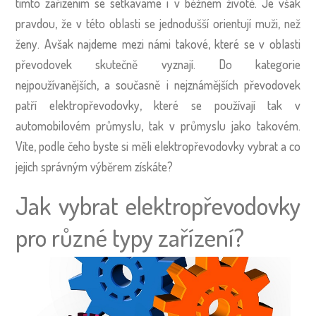
tímto zařízením se setkáváme i v běžném životě. Je však
pravdou, že v této oblasti se jednodušší orientují muži, než
ženy. Avšak najdeme mezi námi takové, které se v oblasti
převodovek skutečně vyznají. Do kategorie
nejpoužívanějších, a současně i nejznámějších převodovek
patří elektropřevodovky, které se používají tak v
automobilovém průmyslu, tak v průmyslu jako takovém.
Víte, podle čeho byste si měli elektropřevodovky vybrat a co
jejich správným výběrem získáte?
Jak vybrat elektropřevodovky
pro různé typy zařízení?