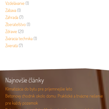
Vzdelávanie
(1)
Zábava
(1)
Záhrada
(7)
Zberateľstvo
(1)
Zdravie
(21)
Zváracia technika
(1)
Zvieratá
(7)
Najnovšie články
Klimatizácia do bytu pre príjemnejšie leto
Betonovy chodnik okolo domu: Praktické a trvácne riešenie
pre každý pozemok