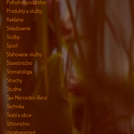
Poľnohospodárstvo
Produkty a služby
Reklama
Skladovanie
Služby
Šport
Sťahovacie služby
Stavebníctvo
Stomatológia
Strechy
Studne
Taxi Mercedes-Benz
Technika
Textil a obuv
Účtovníctvo
Uncategorized