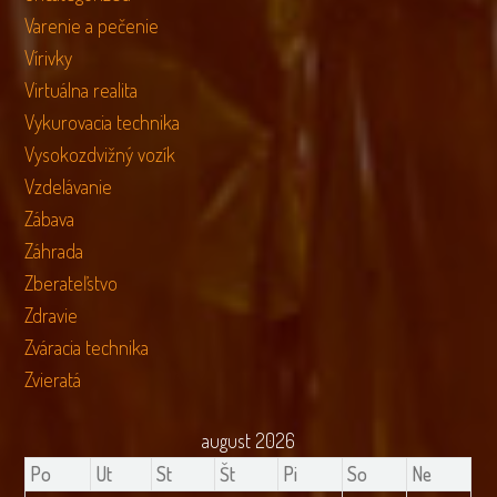
Varenie a pečenie
Vírivky
Virtuálna realita
Vykurovacia technika
Vysokozdvižný vozík
Vzdelávanie
Zábava
Záhrada
Zberateľstvo
Zdravie
Zváracia technika
Zvieratá
august 2026
Po
Ut
St
Št
Pi
So
Ne