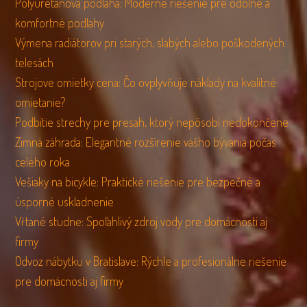
Polyuretánová podlaha: Moderné riešenie pre odolné a
komfortné podlahy
Výmena radiátorov pri starých, slabých alebo poškodených
telesách
Strojove omietky cena: Čo ovplyvňuje náklady na kvalitné
omietanie?
Podbitie strechy pre presah, ktorý nepôsobí nedokončene
Zimná záhrada: Elegantné rozšírenie vášho bývania počas
celého roka
Vešiaky na bicykle: Praktické riešenie pre bezpečné a
úsporné uskladnenie
Vŕtané studne: Spoľahlivý zdroj vody pre domácnosti aj
firmy
Odvoz nábytku v Bratislave: Rýchle a profesionálne riešenie
pre domácnosti aj firmy