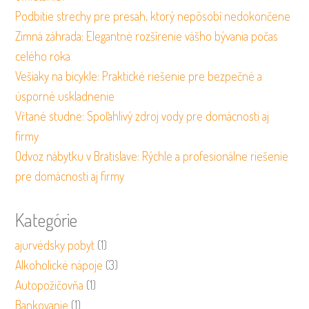
Podbitie strechy pre presah, ktorý nepôsobí nedokončene
Zimná záhrada: Elegantné rozšírenie vášho bývania počas
celého roka
Vešiaky na bicykle: Praktické riešenie pre bezpečné a
úsporné uskladnenie
Vŕtané studne: Spoľahlivý zdroj vody pre domácnosti aj
firmy
Odvoz nábytku v Bratislave: Rýchle a profesionálne riešenie
pre domácnosti aj firmy
Kategórie
ajurvédsky pobyt
(1)
Alkoholické nápoje
(3)
Autopožičovňa
(1)
Bankovanie
(1)