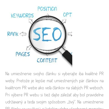
Na umiestnenie svojho článku si vyberajte iba kvalitné PR
weby. Pretože je lepšie mať umiestnených pár článkov na
kvalitnom PR webe ako veľa článkov na slabých PR weboch.
Pri výbere PR webu si tiež dajte záležať aby bol pravidelne
udržiavaný a teda svojim spôsobom „živý“. Na umiestnenie
PR článku sa využívajú aj katalógy alebo všeobecné magazíny.