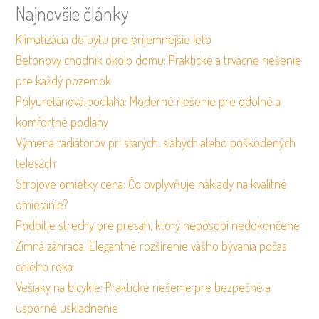
Najnovšie články
Klimatizácia do bytu pre príjemnejšie leto
Betonovy chodnik okolo domu: Praktické a trvácne riešenie
pre každý pozemok
Polyuretánová podlaha: Moderné riešenie pre odolné a
komfortné podlahy
Výmena radiátorov pri starých, slabých alebo poškodených
telesách
Strojove omietky cena: Čo ovplyvňuje náklady na kvalitné
omietanie?
Podbitie strechy pre presah, ktorý nepôsobí nedokončene
Zimná záhrada: Elegantné rozšírenie vášho bývania počas
celého roka
Vešiaky na bicykle: Praktické riešenie pre bezpečné a
úsporné uskladnenie