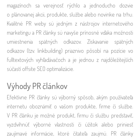
magazínoch sa verejnosť rýchlo a jednoducho dozvie
o plánovanej akcii, produkte, službe alebo novinke na trhu.
Kvalitné PR weby sú jedným z nástrojov internetového
marketingu a PR články sú navyše prínosné vďaka možnosti
umiestnenia spätných odkazov. Získavanie spätných
odkazov (tzv. linkbuilding) priaznivo pôsobí na pozície vo
fulltextových vyhľadávačoch a je jednou z najdôležitejších
súčastí offsite SEO optimalizácie.
Výhody PR článkov
Efektívne PR články sú výborný spôsob, akým používateľa
internetu oboznámiť o vašom produkte, firme či službe.
V PR článku je možné produkt, firmu či službu predstaviť,
vyzdvihnúť výborné vlastnosti či úžitok alebo priniesť
zaujímavé informácie, ktoré čitateľa zaujmú. PR články