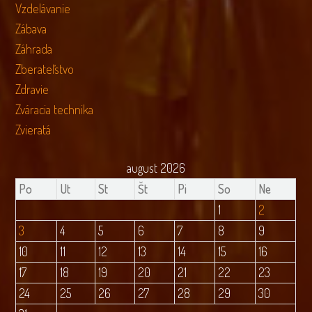
Vzdelávanie
Zábava
Záhrada
Zberateľstvo
Zdravie
Zváracia technika
Zvieratá
august 2026
Po
Ut
St
Št
Pi
So
Ne
1
2
3
4
5
6
7
8
9
10
11
12
13
14
15
16
17
18
19
20
21
22
23
24
25
26
27
28
29
30