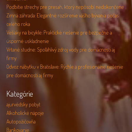
Podbitie strechy pre presah, ktorý nepôsobí nedokončene
Zimná záhrada: Elegantné rozšírenie vášho bývania počas
celého roka
Vešiaky na bicykle: Praktické riešenie pre bezpečné a
úsporné uskladnenie
Vŕtané studne: Spoľahlivý zdroj vody pre domácnosti aj
firmy
Odvoz nábytku v Bratislave: Rýchle a profesionálne riešenie
pre domácnosti aj firmy
Kategórie
ajurvédsky pobyt
Alkoholické nápoje
Autopožičovňa
Bankovanie