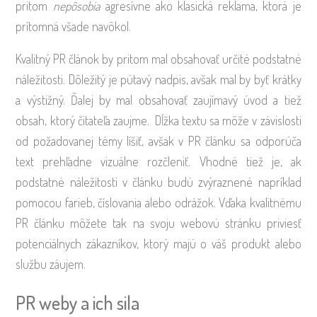
pritom
nepôsobia
agresívne ako klasická reklama, ktorá je
prítomná všade navôkol.
Kvalitný PR článok by pritom mal obsahovať určité podstatné
náležitosti. Dôležitý je pútavý nadpis, avšak mal by byť krátky
a výstižný. Ďalej by mal obsahovať zaujímavý úvod a tiež
obsah, ktorý čitateľa zaujme. Dĺžka textu sa môže v závislosti
od požadovanej témy líšiť, avšak v PR článku sa odporúča
text prehľadne vizuálne rozčleniť. Vhodné tiež je, ak
podstatné náležitosti v článku budú zvýraznené napríklad
pomocou farieb, číslovania alebo odrážok. Vďaka kvalitnému
PR článku môžete tak na svoju webovú stránku priviesť
potenciálnych zákazníkov, ktorý majú o váš produkt alebo
službu záujem.
PR weby a ich sila