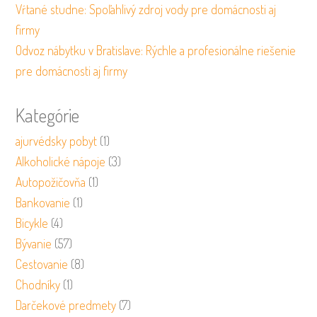
Vŕtané studne: Spoľahlivý zdroj vody pre domácnosti aj
firmy
Odvoz nábytku v Bratislave: Rýchle a profesionálne riešenie
pre domácnosti aj firmy
Kategórie
ajurvédsky pobyt
(1)
Alkoholické nápoje
(3)
Autopožičovňa
(1)
Bankovanie
(1)
Bicykle
(4)
Bývanie
(57)
Cestovanie
(8)
Chodníky
(1)
Darčekové predmety
(7)