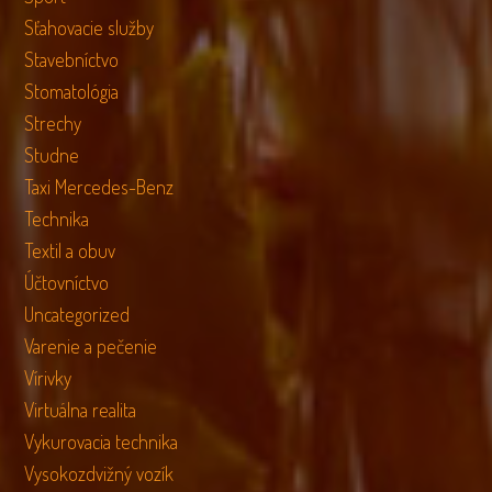
Sťahovacie služby
Stavebníctvo
Stomatológia
Strechy
Studne
Taxi Mercedes-Benz
Technika
Textil a obuv
Účtovníctvo
Uncategorized
Varenie a pečenie
Vírivky
Virtuálna realita
Vykurovacia technika
Vysokozdvižný vozík