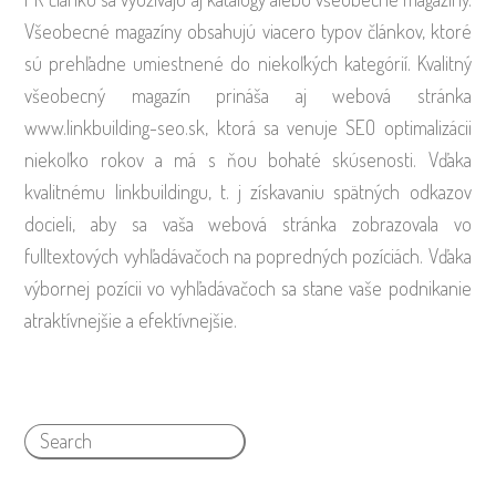
Všeobecné magazíny obsahujú viacero typov článkov, ktoré
sú prehľadne umiestnené do niekoľkých kategórií. Kvalitný
všeobecný magazín prináša aj webová stránka
www.linkbuilding-seo.sk, ktorá sa venuje SEO optimalizácii
niekoľko rokov a má s ňou bohaté skúsenosti. Vďaka
kvalitnému linkbuildingu, t. j získavaniu spätných odkazov
docieli, aby sa vaša webová stránka zobrazovala vo
fulltextových vyhľadávačoch na popredných pozíciách. Vďaka
výbornej pozícii vo vyhľadávačoch sa stane vaše podnikanie
atraktívnejšie a efektívnejšie.