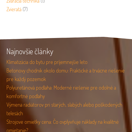
Zváracia technika
(1)
Zvieratá
(7)
Najnovšie články
Klimatizácia do bytu pre príjemnejšie leto
Betonovy chodnik okolo domu: Praktické a trvácne riešenie
pre každý pozemok
Polyuretánová podlaha: Moderné riešenie pre odolné a
komfortné podlahy
Výmena radiátorov pri starých, slabých alebo poškodených
telesách
Strojove omietky cena: Čo ovplyvňuje náklady na kvalitné
omietanie?