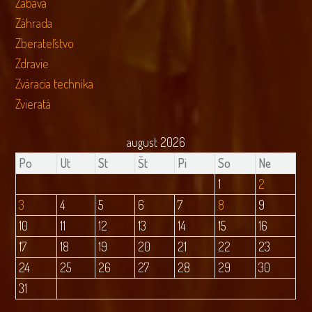
Zábava
Záhrada
Zberateľstvo
Zdravie
Zváracia technika
Zvieratá
august 2026
Po
Ut
St
Št
Pi
So
Ne
1
2
3
4
5
6
7
8
9
10
11
12
13
14
15
16
17
18
19
20
21
22
23
24
25
26
27
28
29
30
31