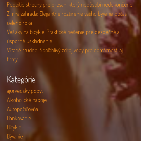
Podbitie strechy pre presah, ktorý nepôsobí nedokončene
Zimná záhrada: Elegantné rozšírenie vášho bývania počas
celého roka
Vešiaky na bicykle: Praktické riešenie pre bezpečné a
úsporné uskladnenie
Vŕtané studne: Spoľahlivý zdroj vody pre domácnosti aj
firmy
Kategórie
ajurvédsky pobyt
Alkoholické nápoje
Autopožičovňa
Bankovanie
Bicykle
Bývanie