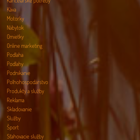
Kancelárske potreby
Káva
Motorky
Nábytok
Omietky
Online marketing
Podlaha
Podlahy
Podnikanie
Poľnohospodárstvo
Produkty a služby
Reklama
Skladovanie
Služby
Šport
Sťahovacie služby