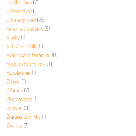
Textil a obuv
(7)
Účtovníctvo
(1)
Uncategorized
(23)
Varenie a pečenie
(5)
Vírivky
(1)
Virtuálna realita
(1)
Vykurovacia technika
(10)
Vysokozdvižný vozík
(1)
Vzdelávanie
(1)
Zábava
(1)
Záhrada
(7)
Zberateľstvo
(1)
Zdravie
(21)
Zváracia technika
(1)
Zvieratá
(7)