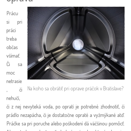
Prácu
si pri
práci
treba
občas
všímať.
Či sa
moc
netrasie
Na koho sa obrátiť pri oprave práčok v Bratislave?
, či
nehučí,
či z nej nevyteká voda, po opratí je potrebné zhodnotiť, či
prádlo nezapácha, či je dostatočne opraté a vyžmýkané atď.
Práčke sa pri poruche alebo poškodení dá väčšinou pomôcť.