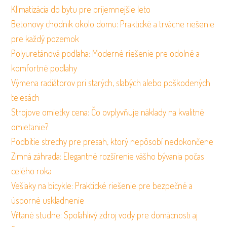
Klimatizácia do bytu pre príjemnejšie leto
Betonovy chodnik okolo domu: Praktické a trvácne riešenie
pre každý pozemok
Polyuretánová podlaha: Moderné riešenie pre odolné a
komfortné podlahy
Výmena radiátorov pri starých, slabých alebo poškodených
telesách
Strojove omietky cena: Čo ovplyvňuje náklady na kvalitné
omietanie?
Podbitie strechy pre presah, ktorý nepôsobí nedokončene
Zimná záhrada: Elegantné rozšírenie vášho bývania počas
celého roka
Vešiaky na bicykle: Praktické riešenie pre bezpečné a
úsporné uskladnenie
Vŕtané studne: Spoľahlivý zdroj vody pre domácnosti aj