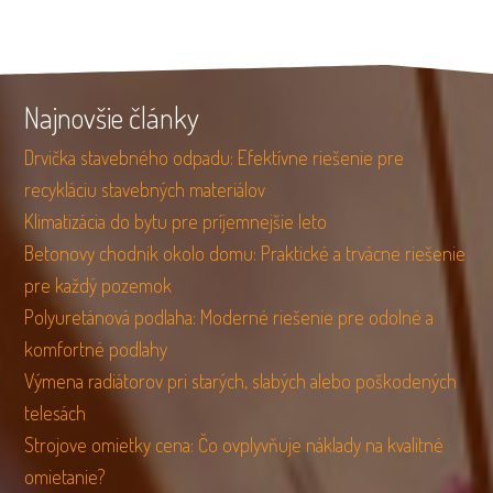
Najnovšie články
Drvička stavebného odpadu: Efektívne riešenie pre
recykláciu stavebných materiálov
Klimatizácia do bytu pre príjemnejšie leto
Betonovy chodnik okolo domu: Praktické a trvácne riešenie
pre každý pozemok
Polyuretánová podlaha: Moderné riešenie pre odolné a
komfortné podlahy
Výmena radiátorov pri starých, slabých alebo poškodených
telesách
Strojove omietky cena: Čo ovplyvňuje náklady na kvalitné
omietanie?