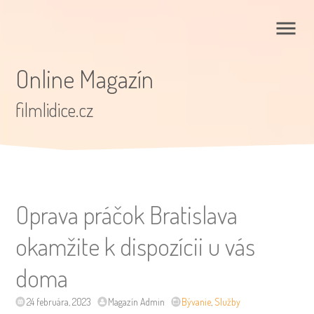
Online Magazín
filmlidice.cz
Oprava práčok Bratislava
okamžite k dispozícii u vás
doma
24 februára, 2023
Magazín Admin
Bývanie
,
Služby