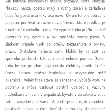
Ale netreba podceňovať drobné príznaky, ktoré ukazuje.
Niekedy naozaj postačí malý a rýchly zásah a zariadenie
bude fungovať ešte roky ako nové. Okrem toho je potrebné
pri praní používať aj rôzne odvápňovače, ktoré predĺžia jej
funkčnosť o niekoľko rokov. Po vypraní treba práčku nechať
otvorenú aby vyschla a tak zabránite tvorbe plesní. V
žiadnom prípade však do práčky nezasahujte a opravu
práčky Bratislava neriešte sami. Mohlo by sa stať, že
spotrebič poškodíte tak, že mu už nebude pomoci. Okrem
toho by ste pri zlom zapojení do elektriky mohli dôjsť k
úrazu.
Opravu práčok Bratislava je nevyhnutné riešiť
okamžite. Veľakrát sa stáva, že zariadenie vypúšťa vodu na
podlahu a môže vzniknúť poistná udalosť s vážnymi
následkami a hlavne v prípade ak bývate v paneláku a voda
zatopí susedov pod vami. Aj preto je dobré, ak zariadenie
používate hlavne v čase, keď ste doma aby ste prípadné