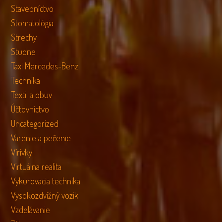
Stavebníctvo
Stomatológia
Strechy
Studne
Taxi Mercedes-Benz
Technika
Textil a obuv
Účtovníctvo
Uncategorized
Varenie a pečenie
Vírivky
Virtuálna realita
Vykurovacia technika
Vysokozdvižný vozík
Vzdelávanie