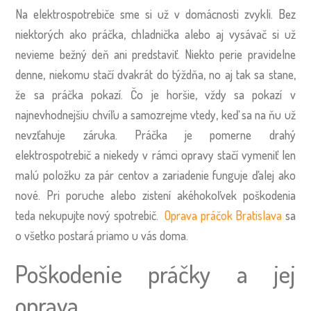
Na elektrospotrebiče sme si už v domácnosti zvykli. Bez
niektorých ako práčka, chladnička alebo aj vysávač si už
nevieme bežný deň ani predstaviť. Niekto perie pravidelne
denne, niekomu stačí dvakrát do týždňa, no aj tak sa stane,
že sa práčka pokazí. Čo je horšie, vždy sa pokazí v
najnevhodnejšiu chvíľu a samozrejme vtedy, keď sa na ňu už
nevzťahuje záruka. Práčka je pomerne drahý
elektrospotrebič a niekedy v rámci opravy stačí vymeniť len
malú položku za pár centov a zariadenie funguje ďalej ako
nové. Pri poruche alebo zistení akéhokoľvek poškodenia
teda nekupujte nový spotrebič.
Oprava práčok Bratislava
sa
o všetko postará priamo u vás doma.
Poškodenie práčky a jej
oprava