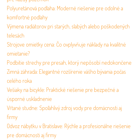
Polyuretánová podlaha: Moderné riešenie pre odolné a
komfortné podlahy
Výmena radiátorov pri starých, slabých alebo poškodených
telesách
Strojove omietky cena: Čo ovplyvňuje náklady na kvalitné
omietanie?
Podbitie strechy pre presah, ktorý nepôsobí nedokončene
Zimná záhrada: Elegantné rozšírenie vášho bývania počas
celého roka
Vešiaky na bicykle: Praktické riešenie pre bezpečné a
úsporné uskladnenie
Vŕtané studne: Spoľahlivý zdroj vody pre domácnosti aj
firmy
Odvoz nábytku v Bratislave: Rýchle a profesionálne riešenie
pre domácnosti aj firmy