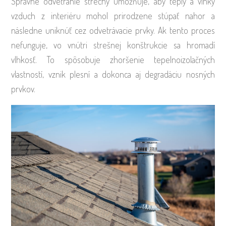
Správne odvetranie strechy umožňuje, aby teplý a vlhký
vzduch z interiéru mohol prirodzene stúpať nahor a
následne uniknúť cez odvetrávacie prvky. Ak tento proces
nefunguje, vo vnútri strešnej konštrukcie sa hromadí
vlhkosť. To spôsobuje zhoršenie tepelnoizolačných
vlastností, vznik plesní a dokonca aj degradáciu nosných
prvkov.