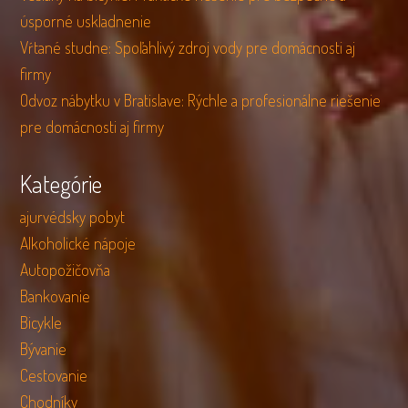
úsporné uskladnenie
Vŕtané studne: Spoľahlivý zdroj vody pre domácnosti aj
firmy
Odvoz nábytku v Bratislave: Rýchle a profesionálne riešenie
pre domácnosti aj firmy
Kategórie
ajurvédsky pobyt
Alkoholické nápoje
Autopožičovňa
Bankovanie
Bicykle
Bývanie
Cestovanie
Chodníky