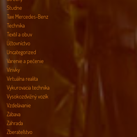
Studne
Taxi Mercedes-Benz
Technika
Textil a obuv
Účtovníctvo
Uncategorized
Varenie a pečenie
Vírivky
Virtuálna realita
Vykurovacia technika
Vysokozdvižný vozík
Vzdelávanie
Zábava
Záhrada
Zberateľstvo