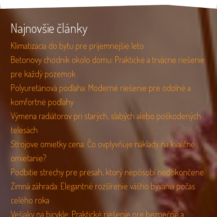
Najnovšie články
Klimatizácia do bytu pre príjemnejšie leto
Betonovy chodnik okolo domu: Praktické a trvácne riešenie
pre každý pozemok
Polyuretánová podlaha: Moderné riešenie pre odolné a
komfortné podlahy
Výmena radiátorov pri starých, slabých alebo poškodených
telesách
Strojove omietky cena: Čo ovplyvňuje náklady na kvalitné
omietanie?
Podbitie strechy pre presah, ktorý nepôsobí nedokončene
Zimná záhrada: Elegantné rozšírenie vášho bývania počas
celého roka
Vešiaky na bicykle: Praktické riešenie pre bezpečné a