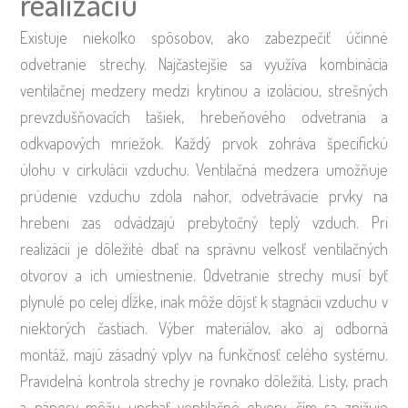
realizáciu
Existuje niekoľko spôsobov, ako zabezpečiť účinné
odvetranie strechy. Najčastejšie sa využíva kombinácia
ventilačnej medzery medzi krytinou a izoláciou, strešných
prevzdušňovacích tašiek, hrebeňového odvetrania a
odkvapových mriežok. Každý prvok zohráva špecifickú
úlohu v cirkulácii vzduchu. Ventilačná medzera umožňuje
prúdenie vzduchu zdola nahor, odvetrávacie prvky na
hrebeni zas odvádzajú prebytočný teplý vzduch. Pri
realizácii je dôležité dbať na správnu veľkosť ventilačných
otvorov a ich umiestnenie. Odvetranie strechy musí byť
plynulé po celej dĺžke, inak môže dôjsť k stagnácii vzduchu v
niektorých častiach. Výber materiálov, ako aj odborná
montáž, majú zásadný vplyv na funkčnosť celého systému.
Pravidelná kontrola strechy je rovnako dôležitá. Listy, prach
a nánosy môžu upchať ventilačné otvory, čím sa znižuje