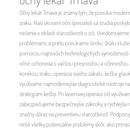
Očný lekár Trnava je známy tým, že ponúka modern
zraku. Naši skúsení oční špecialisti sa snažia posky
riešenia v oblasti starostlivosti o oči. Uvedomujeme 
problémami, a preto ponúkame širokú škálu služie
pomocou najnovších technologických vymožeností do
očné ochorenia s väčšou presnosťou a účinnosťou. M
korekciu zraku, operácia sivého zákalu, liečba glau
využívame najmodernejšie diagnostické nástroje na
stratégiám liečby. Pri laserovej operácii očí využív
zabezpečujeme bezpečnejšie zákroky a rýchlejšiu r
značný dôraz na preventívnu starostlivosť. Podporu
riešili všetky potenciálne problémy skôr, ako prer