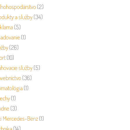
ľnohospodárstvo
(2)
odukty a služby
(34)
klama
(5)
ladovanie
(1)
užby
(26)
ort
(10)
ahovacie služby
(5)
avebníctvo
(36)
omatológia
(1)
rechy
(1)
udne
(3)
xi Mercedes-Benz
(1)
chnika
(14)