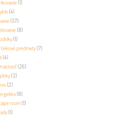
nkovanie
(1)
cykle
(4)
vanie
(57)
stovanie
(8)
odníky
(1)
rčekové predmety
(7)
i
(4)
mácnosť
(26)
plnky
(3)
evo
(2)
ergetika
(8)
cape room
(1)
sády
(1)