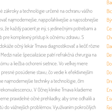
Ba
é zákroky a technológie určené na ochranu vášho
Bi
tovať najmodernejšie, najspoľahlivejšie a najosobnejšie
Bý
si, že každý pacient je iný, s jedinečnými potrebami a
Ce
b pre komplexný prístup k očnému zdraviu. S
Ch
káže očný lekár Trnava diagnostikovať a liečiť rôzne
Da
edzi naše špecializácie patrí refrakčná chirurgia na
Det
kómu a liečba ochorení sietnice. Vo veľkej miere
Do
 presné posúdenie stavu, čo vedie k efektívnejším
Do
ame najmodernejšie techniky a technológie, čím
Dr
ekonvalescenciu. V Očnej klinike Trnava kladieme
En
jeme pravidelné očné prehliadky, aby sme odhalili a
Es
astú do vážnejších problémov. Využívaním pokročilých
Fa