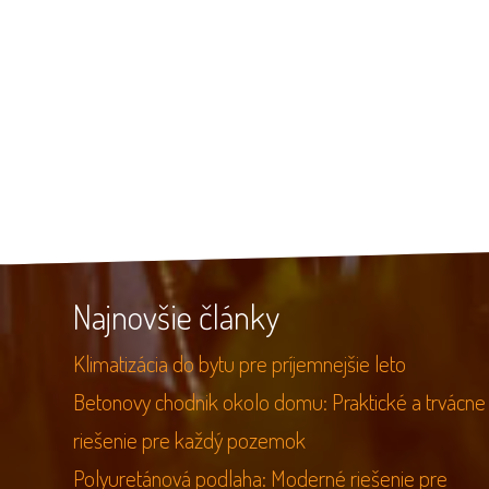
Najnovšie články
Klimatizácia do bytu pre príjemnejšie leto
Betonovy chodnik okolo domu: Praktické a trvácne
riešenie pre každý pozemok
Polyuretánová podlaha: Moderné riešenie pre