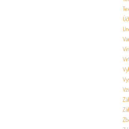
Tex
Úč
Un
Va
Vír
Vir
Vy
Vy
Vz
Zá
Zá
Zb