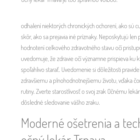
odhalení niektorých chronických ochorení, ako sú cu
skôr, ako sa prejavia iné príznaky. Neposkytujú len
hodnotení celkového zdravotného stavu očí pristup
uvedomuje, že zdravie očí významne prispieva ku kva
spoľahlivo starať. Uvedomenie si dôležitosti pravid
zdravšiemu a plnohodnotnejšiemu životu, vďaka čo
rutiny. Zverte starostlivosť o svoj zrak Očnému le
dôsledné sledovanie vášho zraku.
Moderné ošetrenia a tec
očný lekár Trnava