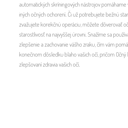
automatických skríningových nástrojov pomáhame vč
iných očných ochorení. Či už potrebujete bežnú star
zvažujete korekčnú operáciu, môžete dôverovať oč
starostlivosť na najvyššej úrovni. Snažíme sa použ
zlepšenie a zachovanie vášho zraku, čím vám pomáh
konečnom dôsledku blaho vašich očí, pričom Očný l
zlepšovaní zdravia vašich očí.