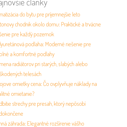
ajnovšie články
matizácia do bytu pre príjemnejšie leto
tonovy chodnik okolo domu: Praktické a trvácne
ešenie pre každý pozemok
lyuretánová podlaha: Moderné riešenie pre
olné a komfortné podlahy
mena radiátorov pri starých, slabých alebo
škodených telesách
rojove omietky cena: Čo ovplyvňuje náklady na
alitné omietanie?
dbitie strechy pre presah, ktorý nepôsobí
dokončene
mná záhrada: Elegantné rozšírenie vášho