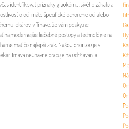
as identifikovať príznaky glaukómu, sivého zákalu a
Fi
ostlivosť o oči, máte špecifické ochorenie očí alebo
Fit
nému lekárovi v Trnave, že vám poskytne
Ga
ívať najmodernejšie liečebné postupy a technológie na
Hy
ame mať čo najlepší zrak. Našou prioritou je v
Ka
ekár Trnava neúnavne pracuje na udržiavaní a
Ká
Mo
Ná
Om
On
Po
Po
Po