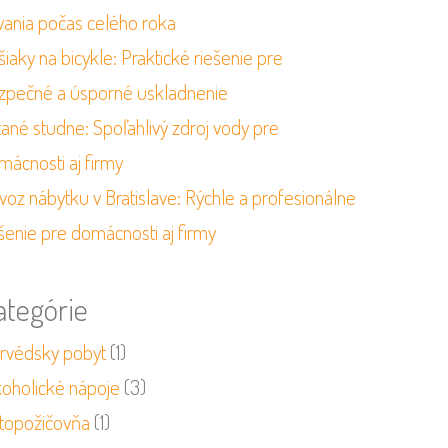
vania počas celého roka
iaky na bicykle: Praktické riešenie pre
zpečné a úsporné uskladnenie
tané studne: Spoľahlivý zdroj vody pre
mácnosti aj firmy
voz nábytku v Bratislave: Rýchle a profesionálne
šenie pre domácnosti aj firmy
ategórie
urvédsky pobyt
(1)
koholické nápoje
(3)
topožičovňa
(1)