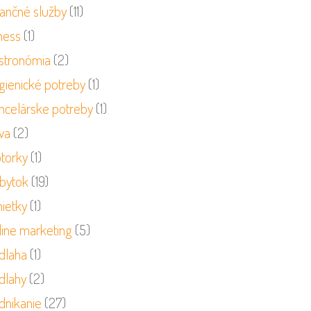
nančné služby
(11)
ness
(1)
stronómia
(2)
gienické potreby
(1)
ncelárske potreby
(1)
va
(2)
torky
(1)
bytok
(19)
ietky
(1)
line marketing
(5)
dlaha
(1)
dlahy
(2)
dnikanie
(27)