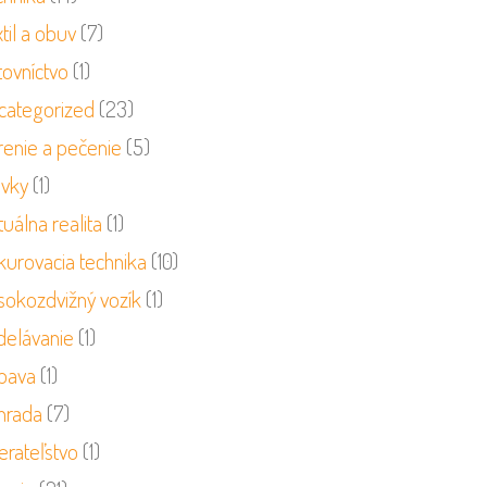
til a obuv
(7)
tovníctvo
(1)
categorized
(23)
renie a pečenie
(5)
ivky
(1)
tuálna realita
(1)
kurovacia technika
(10)
sokozdvižný vozík
(1)
delávanie
(1)
bava
(1)
hrada
(7)
erateľstvo
(1)