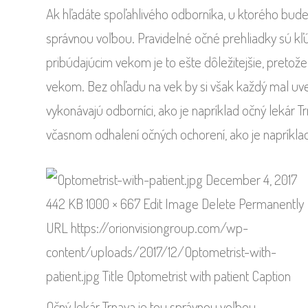
Ak hľadáte spoľahlivého odborníka, u ktorého budet
správnou voľbou. Pravidelné očné prehliadky sú kľ
pribúdajúcim vekom je to ešte dôležitejšie, preto
vekom. Bez ohľadu na vek by si však každý mal uve
vykonávajú odborníci, ako je napríklad očný lekár 
včasnom odhalení očných ochorení, ako je napríklad 
Očný lekár Trnava je tou správnou voľbou.