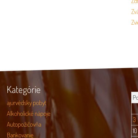
Zd
Zvá
Zvi
Kategórie
P
ajurvédsky pobyt
Alkoholické nápoje
3
Autopožičovňa
10
Bankovanie