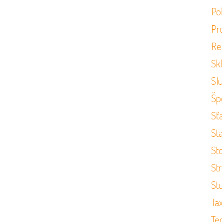
Po
Pr
Re
Sk
Sl
Šp
Sť
St
St
St
St
Ta
Te