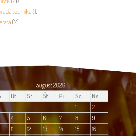
ravie
(21)
racia technika
(1)
eratá
(7)
august 2026
o
Ut
St
Št
Pi
So
Ne
1
2
4
5
6
7
8
9
11
12
13
14
15
16