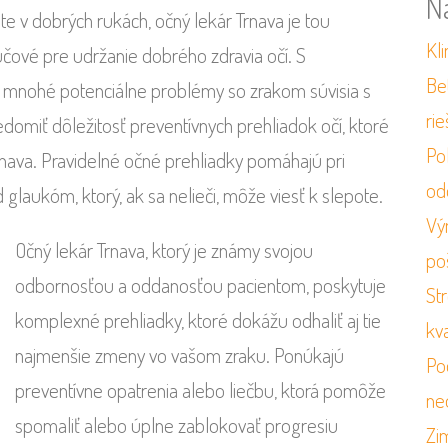
N
e v dobrých rukách, očný lekár Trnava je tou
Kli
účové pre udržanie dobrého zdravia očí. S
Be
že mnohé potenciálne problémy so zrakom súvisia s
ri
domiť dôležitosť preventívnych prehliadok očí, ktoré
Po
Trnava. Pravidelné očné prehliadky pomáhajú pri
od
glaukóm, ktorý, ak sa nelieči, môže viesť k slepote.
Vý
Očný lekár Trnava, ktorý je známy svojou
po
odbornosťou a oddanosťou pacientom, poskytuje
St
komplexné prehliadky, ktoré dokážu odhaliť aj tie
kv
najmenšie zmeny vo vašom zraku. Ponúkajú
Po
preventívne opatrenia alebo liečbu, ktorá pomôže
ne
spomaliť alebo úplne zablokovať progresiu
Zi