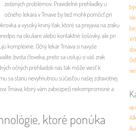
zistených problémov. Pravidelné prehliadky u
bý
očného lekára v Trnave by tiež mohli pomôcť pri
Veš
krovka a vysoký krvný tlak, ktoré sa prejavia na zraku
be
 predpis na okuliare alebo kontaktné šošovky, ale pri
Vŕ
ujú komplexne. Očný lekár Trnava si navyše
do
lite života človeka, preto sa usilujú o váš zrak
Od
elných očných prehliadok nás tak môže viesť k
rie
mu sa stanú nevyhnutnou súčasťou našej zdravotnej
károvi Trnava, ktorý vám zabezpečí nekompromisné a
K
aj
hnológie, ktoré ponúka
Al
Au