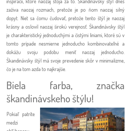
inšpirácií, ktoré naozaj stoja za to. Škandinávsky štýl dnes
zaživa naozaj rozmach, pretože je po ňom naozaj silný
dopyt. Niet sa čomu čudovať, pretože tento štýl je naozaj
krásny a oslovil naozaj širokú verejnosť. Škandinávsky štýl
je charakteristický jednoduchými a čistými liniami, ktoré sú v
tomto prípade nesmierne jednoducho kombinovateľné a
dokážu svoju podobu meniť naozaj jednoducho.
Škandinávsky štýl má svoje prevedenie skôr v minimalizme,
čo je na tom azda to najkrajšie.
Biela farba, značka
škandinávskeho štýlu!
Pokiaľ patríte
medzi