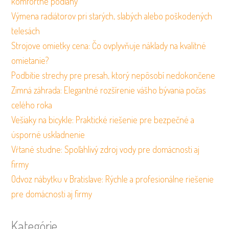
komfortné podlahy
Výmena radiátorov pri starých, slabých alebo poškodených
telesách
Strojove omietky cena: Čo ovplyvňuje náklady na kvalitné
omietanie?
Podbitie strechy pre presah, ktorý nepôsobí nedokončene
Zimná záhrada: Elegantné rozšírenie vášho bývania počas
celého roka
Vešiaky na bicykle: Praktické riešenie pre bezpečné a
úsporné uskladnenie
Vŕtané studne: Spoľahlivý zdroj vody pre domácnosti aj
firmy
Odvoz nábytku v Bratislave: Rýchle a profesionálne riešenie
pre domácnosti aj firmy
Kategórie