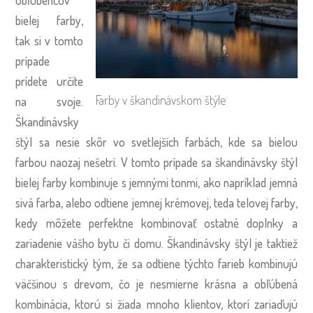
obľúbencov
bielej farby,
tak si v tomto
prípade
prídete určite
Farby v škandinávskom štýle
na svoje.
Škandinávsky
štýl sa nesie skôr vo svetlejších farbách, kde sa bielou
farbou naozaj nešetrí. V tomto prípade sa škandinávsky štýl
bielej farby kombinuje s jemnými tonmi, ako napríklad jemná
sivá farba, alebo odtiene jemnej krémovej, teda telovej farby,
kedy môžete perfektne kombinovať ostatné doplnky a
zariadenie vášho bytu či domu. Škandinávsky štýl je taktiež
charakteristický tým, že sa odtiene týchto farieb kombinujú
väčšinou s drevom, čo je nesmierne krásna a obľúbená
kombinácia, ktorú si žiada mnoho klientov, ktorí zariaďujú