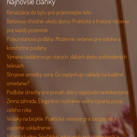
Najnovšie články
Klimatizácia do bytu pre príjemnejšie leto
Betonovy chodnik okolo domu: Praktické a trvácne riešenie
pre každý pozemok
Polyuretánová podlaha: Moderné riešenie pre odolné a
komfortné podlahy
Výmena radiátorov pri starých, slabých alebo poškodených
telesách
Strojove omietky cena: Čo ovplyvňuje náklady na kvalitné
omietanie?
Podbitie strechy pre presah, ktorý nepôsobí nedokončene
Zimná záhrada: Elegantné rozšírenie vášho bývania počas
celého roka
Vešiaky na bicykle: Praktické riešenie pre bezpečné a
úsporné uskladnenie
Vŕtané studne: Spoľahlivý zdroj vody pre domácnosti aj