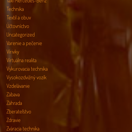
Taxi Mercedes-Benz
Technika
Textil a obuv
Účtovníctvo
Uncategorized
Varenie a pečenie
Vírivky
Virtuálna realita
Vykurovacia technika
Vysokozdvižný vozík
Vzdelávanie
Zábava
Záhrada
Zberateľstvo
Zdravie
Zváracia technika