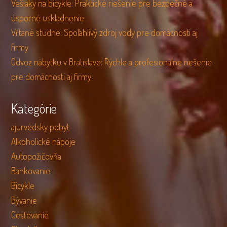
Vešiaky na bicykle: Praktické riešenie pre bezpečné a
úsporné uskladnenie
Vŕtané studne: Spoľahlivý zdroj vody pre domácnosti aj
firmy
Odvoz nábytku v Bratislave: Rýchle a profesionálne riešenie
pre domácnosti aj firmy
Kategórie
ajurvédsky pobyt
Alkoholické nápoje
Autopožičovňa
Bankovanie
Bicykle
Bývanie
Cestovanie