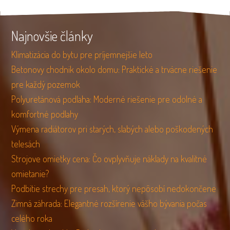
Najnovšie články
Klimatizácia do bytu pre príjemnejšie leto
Betonovy chodnik okolo domu: Praktické a trvácne riešenie
pre každý pozemok
Polyuretánová podlaha: Moderné riešenie pre odolné a
komfortné podlahy
Výmena radiátorov pri starých, slabých alebo poškodených
telesách
Strojove omietky cena: Čo ovplyvňuje náklady na kvalitné
omietanie?
Podbitie strechy pre presah, ktorý nepôsobí nedokončene
Zimná záhrada: Elegantné rozšírenie vášho bývania počas
celého roka