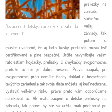
preliezky na
záhradu
súčasťou
vašej
Bezpečnosť detských preliezok na záhradu
záhrady, tak
je prvoradá
potom si
musíte uvedomiť, že aj tieto kúsky preliezok musia byť
certifikované a plne bezpečné. Určite nevyrábajte vašim
ratolestiam hojdačky, preliezky, či šmýkačky svojpomocne,
pretože to nie je dobré riešenie. Práve naopak, pri
svojpomocnej práci nemáte žiadny doklad o bezpečnosti
takýchto zariadení a tak svoje dieťa môžete, aj keď nechcene,
vystaviť veľkému riziku, práve preto vám odporúčame
neriskovať to. Ak máte záujem o detské preliezky na
záhradu, tak potom by ste sa určite mali poobzerať po