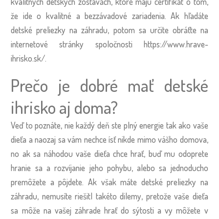
kvalitných detských zostavách, ktoré majú certifikát o tom,
že ide o kvalitné a bezzávadové zariadenia. Ak hľadáte
detské preliezky na záhradu, potom sa určite obráťte na
internetové stránky spoločnosti
https://www.hrave-
ihrisko.sk/.
Prečo je dobré mať detské
ihrisko aj doma?
Veď to poznáte, nie každý deň ste plný energie tak ako vaše
dieťa a naozaj sa vám nechce ísť nikde mimo vášho domova,
no ak sa náhodou vaše dieťa chce hrať, buď mu odoprete
hranie sa a rozvíjanie jeho pohybu, alebo sa jednoducho
premôžete a pôjdete. Ak však máte detské preliezky na
záhradu, nemusíte riešitl takéto dilemy, pretože vaše dieťa
sa môže na vašej záhrade hrať do sýtosti a vy môžete v