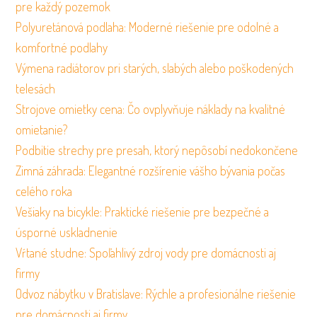
pre každý pozemok
Polyuretánová podlaha: Moderné riešenie pre odolné a
komfortné podlahy
Výmena radiátorov pri starých, slabých alebo poškodených
telesách
Strojove omietky cena: Čo ovplyvňuje náklady na kvalitné
omietanie?
Podbitie strechy pre presah, ktorý nepôsobí nedokončene
Zimná záhrada: Elegantné rozšírenie vášho bývania počas
celého roka
Vešiaky na bicykle: Praktické riešenie pre bezpečné a
úsporné uskladnenie
Vŕtané studne: Spoľahlivý zdroj vody pre domácnosti aj
firmy
Odvoz nábytku v Bratislave: Rýchle a profesionálne riešenie
pre domácnosti aj firmy