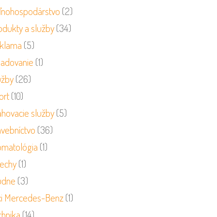
ľnohospodárstvo
(2)
odukty a služby
(34)
klama
(5)
ladovanie
(1)
užby
(26)
ort
(10)
ahovacie služby
(5)
avebníctvo
(36)
omatológia
(1)
rechy
(1)
udne
(3)
xi Mercedes-Benz
(1)
chnika
(14)