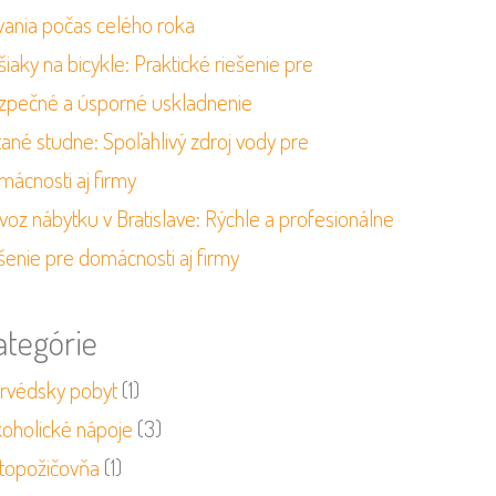
vania počas celého roka
iaky na bicykle: Praktické riešenie pre
zpečné a úsporné uskladnenie
tané studne: Spoľahlivý zdroj vody pre
mácnosti aj firmy
voz nábytku v Bratislave: Rýchle a profesionálne
šenie pre domácnosti aj firmy
ategórie
urvédsky pobyt
(1)
koholické nápoje
(3)
topožičovňa
(1)