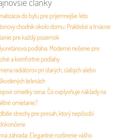
ajnovšie články
matizácia do bytu pre príjemnejšie leto
tonovy chodnik okolo domu: Praktické a trvácne
ešenie pre každý pozemok
lyuretánová podlaha: Moderné riešenie pre
olné a komfortné podlahy
mena radiátorov pri starých, slabých alebo
škodených telesách
rojove omietky cena: Čo ovplyvňuje náklady na
alitné omietanie?
dbitie strechy pre presah, ktorý nepôsobí
dokončene
mná záhrada: Elegantné rozšírenie vášho