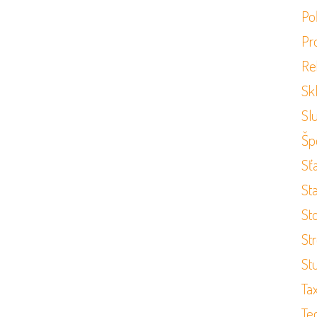
Po
Pr
Re
Sk
Sl
Šp
Sť
St
St
St
St
Ta
Te