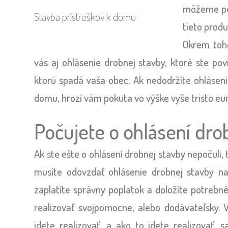
môžeme pov
Stavba prístreškov k domu
tieto produ
Okrem toho
vás aj ohlásenie drobnej stavby, ktoré ste po
ktorú spadá vaša obec. Ak nedodržíte ohláseni
domu, hrozí vám pokuta vo výške vyše tristo eu
Počujete o ohlásení dro
Ak ste ešte o ohlásení drobnej stavby nepočuli
musíte odovzdať ohlásenie drobnej stavby n
zaplatíte správny poplatok a doložíte potrebné 
realizovať svojpomocne, alebo dodávateľsky. V
idete realizovať, a ako to idete realizovať,