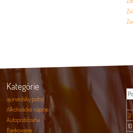
Zd
Zvá
Zvi
Kategórie
P
ajurvédsky pobyt
Alkoholické nápoje
3
Autopožičovňa
10
Bankovanie