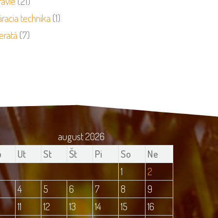
ravie
(21)
racia technika
(1)
eratá
(7)
august 2026
o
Ut
St
Št
Pi
So
Ne
1
2
4
5
6
7
8
9
11
12
13
14
15
16