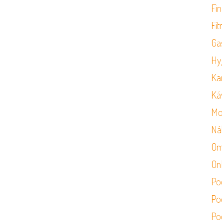
Fi
Fit
Ga
Hy
Ka
Ká
Mo
Ná
Om
On
Po
Po
Po