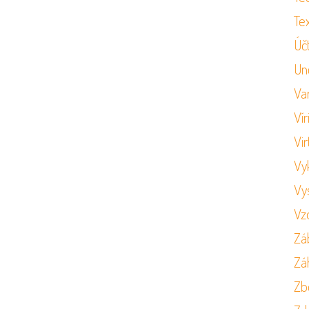
Tex
Úč
Un
Va
Vír
Vir
Vy
Vy
Vz
Zá
Zá
Zb