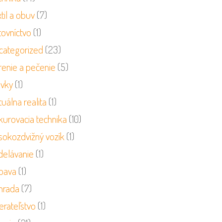
til a obuv
(7)
tovníctvo
(1)
categorized
(23)
renie a pečenie
(5)
ivky
(1)
tuálna realita
(1)
kurovacia technika
(10)
sokozdvižný vozík
(1)
delávanie
(1)
bava
(1)
hrada
(7)
erateľstvo
(1)