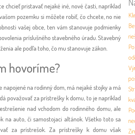
N
 chcieť pristavať nejaké iné, nové časti, napríklad
Kli
 vašom pozemku si môžete robiť, čo chcete, no nie
Be
sobnosti vašej obce, ten vám stanovuje podmienky
ri
 povolenia príslušného stavebného úradu. Stavebný
Po
enia ale podľa toho, čo mu stanovuje zákon.
od
om hovoríme?
Vý
po
je napojené na rodinný dom, má nejaké stojky a má
St
dá považovať za prístrešky k domu, to je napríklad
kv
restrešenie nad vchodom do rodinného domu, ale
Po
ok na auto, či samostojaci altánok. Všetko toto sa
ne
vať za prístrešok. Za prístrešky k domu však
Zi