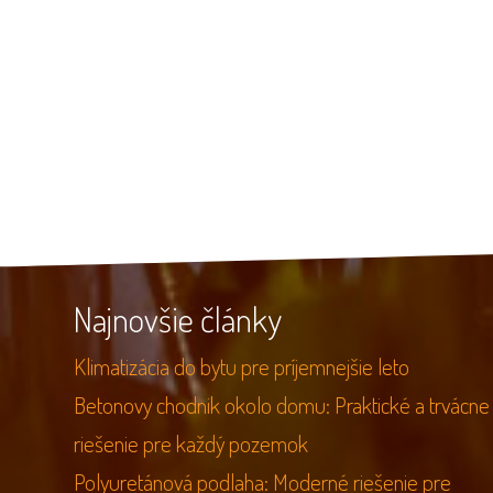
Najnovšie články
Klimatizácia do bytu pre príjemnejšie leto
Betonovy chodnik okolo domu: Praktické a trvácne
riešenie pre každý pozemok
Polyuretánová podlaha: Moderné riešenie pre