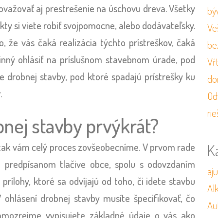
ažovať aj prestrešenie na úschovu dreva. Všetky
bý
kty si viete robiť svojpomocne, alebo dodávateľsky.
Veš
, že vás čaká realizácia týchto prístreškov, čaká
be
vinný ohlásiť na príslušnom stavebnom úrade, pod
Vŕ
e drobnej stavby, pod ktoré spadajú prístrešky ku
do
r.
Od
rie
bnej stavby prvýkrát?
K
, tak vám celý proces zovšeobecníme. V prvom rade
a predpísanom tlačive obce, spolu s odovzdaním
aj
prílohy, ktoré sa odvíjajú od toho, či idete stavbu
Al
 ohlásení drobnej stavby musíte špecifikovať, čo
Au
 samozrejme vypisujete základné údaje o vás ako