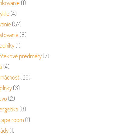
nkovanie
(1)
cykle
(4)
vanie
(57)
stovanie
(8)
odníky
(1)
rčekové predmety
(7)
i
(4)
mácnosť
(26)
plnky
(3)
evo
(2)
ergetika
(8)
cape room
(1)
sády
(1)