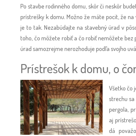
Po stavbe rodinného domu, skôr či neskôr budete
prístrešky k domu. Možno že máte pocit, že na
je to tak. Nezabúdajte na stavebný úrad v pô
toho, čo môžete robiť a čo robiť nemôžete bez
úrad samozrejme nerozhoduje podľa svojho uváž
Prístrešok k domu, o č
Všetko čo 
strechu sa 
pergola, p
aj prístreš
dá považo