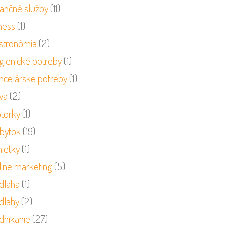
nančné služby
(11)
ness
(1)
stronómia
(2)
gienické potreby
(1)
ncelárske potreby
(1)
va
(2)
torky
(1)
bytok
(19)
ietky
(1)
line marketing
(5)
dlaha
(1)
dlahy
(2)
dnikanie
(27)