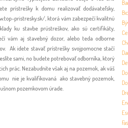
Ba
dete prístrešky k domu realizovať dodávateľsky,
Bi
.top-pristresky.sk/, ktorá vám zabezpečí kvalitnú
Bý
ady ku stavbe prústreškov, ako sú certifikáty,
Ce
pečí vám aj stavebný dozor, alebo teda odborne
Ch
ov. Ak idete stavať prístrešky svojpomocne stačí
Da
eslíte sami, no budete potrebovať odborníka, ktorý
Det
cich prác. Nezabudnite však aj na pozemok, ak váš
Do
domu nie je kvalifikovaná ako stavebný pozemok,
Do
ríslušnom pozemkovom úrade.
Dr
En
Es
Fa