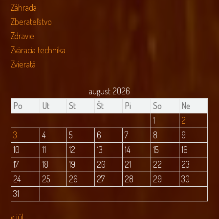
Záhrada
Zberateľstvo
Zdravie
Zváracia technika
Zvieratá
august 2026
Po
Ut
St
Št
Pi
So
Ne
1
2
3
4
5
6
7
8
9
10
11
12
13
14
15
16
17
18
19
20
21
22
23
24
25
26
27
28
29
30
31
« júl