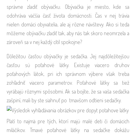
správne zladiť obývačku. Obývačka je miesto, kde sa
odohráva väčšia časť života domácnosti. Čas v nej trávia
nielen domáci obyvatelia, ale aj rôzne návštevy. Ako si teda
môžeme obývačku zladiť tak, aby nás tak skoro neomrzela a
zároveň sa v nej každý cítil spokojne?
Dôležitou časťou obývačky je sedačka. Jej najdôležitejšou
časťou sú poťahové látky. Existuje viacero druhov
poťahových látok, pri ich správnom výbere však treba
zohľadniť viacero parametrov. Poťahové látky sa tiež
vyrábajú rôznymi spôsobmi. Ak sa bojíte, že sa vaša sedačka
zašpiní, mali by ste siahnuť po tmavšom odtieni sedačky.
Platí to najmä pre tých, ktorí majú malé deti či domácich
miláčikov. Tmavé poťahové látky na sedačke dokážu