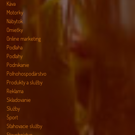
Káva
Motorky
Nábytok
Omietky
Online marketing
Podlaha
Podlahy
Podnikanie
Poľnohospodárstvo
Produkty a služby
Reklama
Skladovanie
Služby
Šport
Sťahovacie služby
Stavebníctvo