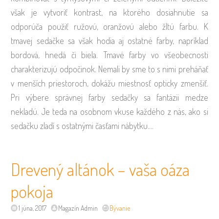
však je vytvoriť kontrast, na ktorého dosiahnutie sa
odporúča použiť ružovú, oranžovú alebo žltú farbu. K
tmavej sedačke sa však hodia aj ostatné farby, napríklad
bordová, hnedá či biela. Tmavé farby vo všeobecnosti
charakterizujú odpočinok. Nemali by sme to s nimi preháňať
v menších priestoroch, dokážu miestnosť opticky zmenšiť.
Pri výbere správnej farby sedačky sa fantázii medze
nekladú. Je teda na osobnom vkuse každého z nás, ako si
sedačku zladí s ostatnými časťami nábytku.…
Drevený altánok – vaša oáza
pokoja
1 júna, 2017
Magazín Admin
Bývanie