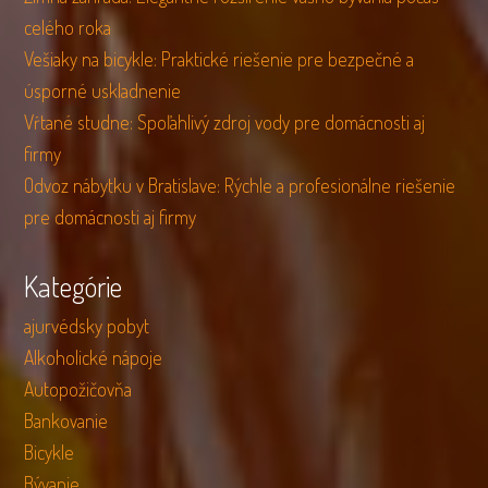
celého roka
Vešiaky na bicykle: Praktické riešenie pre bezpečné a
úsporné uskladnenie
Vŕtané studne: Spoľahlivý zdroj vody pre domácnosti aj
firmy
Odvoz nábytku v Bratislave: Rýchle a profesionálne riešenie
pre domácnosti aj firmy
Kategórie
ajurvédsky pobyt
Alkoholické nápoje
Autopožičovňa
Bankovanie
Bicykle
Bývanie