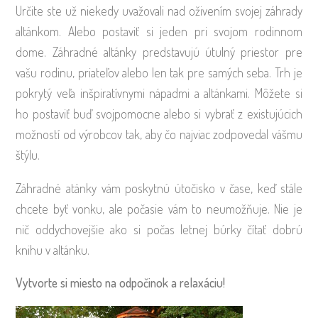
Určite ste už niekedy uvažovali nad oživením svojej záhrady
altánkom. Alebo postaviť si jeden pri svojom rodinnom
dome. Záhradné altánky predstavujú útulný priestor pre
vašu rodinu, priateľov alebo len tak pre samých seba. Trh je
pokrytý veľa inšpiratívnymi nápadmi a altánkami. Môžete si
ho postaviť buď svojpomocne alebo si vybrať z existujúcich
možností od výrobcov tak, aby čo najviac zodpovedal vášmu
štýlu.
Záhradné atánky vám poskytnú útočisko v čase, keď stále
chcete byť vonku, ale počasie vám to neumožňuje. Nie je
nič oddychovejšie ako si počas letnej búrky čítať dobrú
knihu v altánku.
Vytvorte si miesto na odpočinok a relaxáciu!