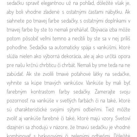
sedačku spraviť elegantnou už na pohľad, dôležité však je,
aby boli vhodne zladené s ostatnými časťami nábytku. Ak
siahnete po tmavej farbe sedačky, s ostatnými doplnkami v
tmavej farbe by ste to nemali preháňať. Obývacia izba môže
potom pôsobiť veľmi temno a necítili by ste sa v nej príliš
pohodlne. Sedačka sa automaticky spája s vankúšmi, ktoré
slúžia nielen ako výborná dekorácia, ale aj ako určitá opora
pre našu krčnú chrbticu či chrbát. Nemali by sme teda na ne
zabúdať. Ak ste zvolili tmavé poťahové látky na sedačke,
vyhnite sa kúpe tmavých vankúšov. Vankúše by mali byť
farebným kontrastom farby sedačky. Zamerajte svoju
pozornosť na vankúše v svetlých farbách či na také, ktoré
sú charakteristické svojimi sýtymi odtieňmi. Tiež môžte
zvoliť aj vankúše farebné či také, ktoré majú vzory. Svetoví
dizajnéri sa zhodujú v názore, že tmavú sedačku je vhodné
kombinovať s tyrkysovými či zelenými odtieňmi. Dôležité