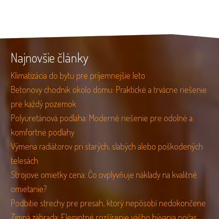
Najnovšie články
Klimatizácia do bytu pre príjemnejšie leto
Betonovy chodnik okolo domu: Praktické a trvácne riešenie
pre každý pozemok
Polyuretánová podlaha: Moderné riešenie pre odolné a
komfortné podlahy
Výmena radiátorov pri starých, slabých alebo poškodených
telesách
Strojove omietky cena: Čo ovplyvňuje náklady na kvalitné
omietanie?
Podbitie strechy pre presah, ktorý nepôsobí nedokončene
Zimná záhrada: Elegantné rozšírenie vášho bývania počas