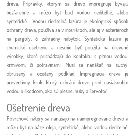
dreva. Prípravky, ktorým sa drevo impregnuje bývajú
bezfarebné a môžu byť buď vodou riediteľné, alebo
syntetické. Vodou riediteľná lazúra je ekologický spôsob
ochrany dreva, používa sa v interiéroch, ale aj v exteriéroch
na pergoly, či záhradný nábytok. Syntetická lazúra je
chemické ošetrenie a nesmie byť použitá na drevené
výrobky, ktoré prichádzajú do kontaktu s pitnou vodou,
krmivom, či potravinami. Musí sa nanášať na suchý,
obrúsený a očistený podklad. Impregnácia dreva je
preventívny krok, ktorý ochráni drevo pred nasiaknutím
vodou a škodcom, ako sú plesne, huby a červotoč.
Ošetrenie dreva
Povrchové nátery sa nanášajú na naimpregnované drevo a
môžu byť na báze oleja, syntetické, alebo vodou riediteľné.