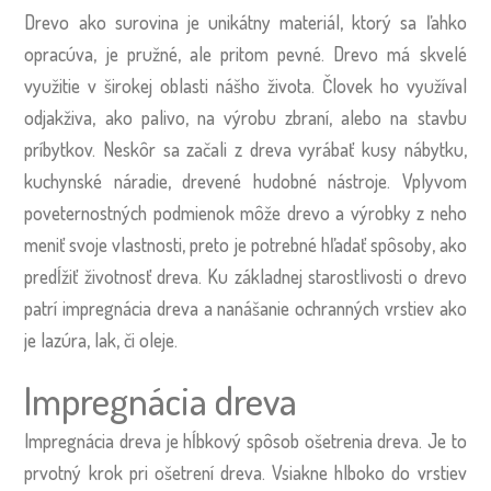
Drevo ako surovina je unikátny materiál, ktorý sa ľahko
opracúva, je pružné, ale pritom pevné. Drevo má skvelé
využitie v širokej oblasti nášho života. Človek ho využíval
odjakživa, ako palivo, na výrobu zbraní, alebo na stavbu
príbytkov. Neskôr sa začali z dreva vyrábať kusy nábytku,
kuchynské náradie, drevené hudobné nástroje. Vplyvom
poveternostných podmienok môže drevo a výrobky z neho
meniť svoje vlastnosti, preto je potrebné hľadať spôsoby, ako
predĺžiť životnosť dreva. Ku základnej starostlivosti o drevo
patrí impregnácia dreva a nanášanie ochranných vrstiev ako
je lazúra, lak, či oleje.
Impregnácia dreva
Impregnácia dreva je hĺbkový spôsob ošetrenia dreva. Je to
prvotný krok pri ošetrení dreva. Vsiakne hlboko do vrstiev