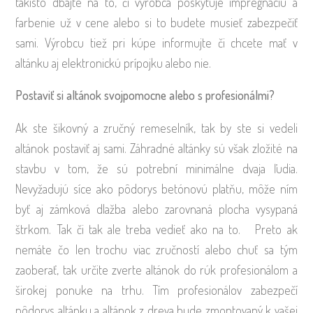
takisto dbajte na to, či výrobca poskytuje impregnáciu a
farbenie už v cene alebo si to budete musieť zabezpečiť
sami. Výrobcu tiež pri kúpe informujte či chcete mať v
altánku aj elektronickú prípojku alebo nie.
Postaviť si altánok svojpomocne alebo s profesionálmi?
Ak ste šikovný a zručný remeselník, tak by ste si vedeli
altánok postaviť aj sami. Záhradné altánky sú však zložité na
stavbu v tom, že sú potrební minimálne dvaja ľudia.
Nevyžadujú síce ako pôdorys betónovú platňu, môže ním
byť aj zámková dlažba alebo zarovnaná plocha vysypaná
štrkom. Tak či tak ale treba vedieť ako na to. Preto ak
nemáte čo len trochu viac zručností alebo chuť sa tým
zaoberať, tak určite zverte altánok do rúk profesionálom a
širokej ponuke na trhu. Tím profesionálov zabezpečí
pôdorys altánku a altánok z dreva bude zmontovaný k vašej