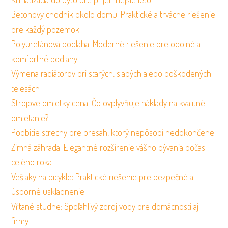
Betonovy chodnik okolo domu: Praktické a trvácne riešenie
pre každý pozemok
Polyuretánová podlaha: Moderné riešenie pre odolné a
komfortné podlahy
Výmena radiátorov pri starých, slabých alebo poškodených
telesách
Strojove omietky cena: Čo ovplyvňuje náklady na kvalitné
omietanie?
Podbitie strechy pre presah, ktorý nepôsobí nedokončene
Zimná záhrada: Elegantné rozšírenie vášho bývania počas
celého roka
Vešiaky na bicykle: Praktické riešenie pre bezpečné a
úsporné uskladnenie
Vŕtané studne: Spoľahlivý zdroj vody pre domácnosti aj
firmy