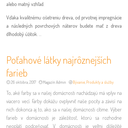
alebo matný vzhľad.
Vďaka kvalitnému ošetreniu dreva, od prvotnej impregnácie
a následných povrchových náterov budete mať z dreva
dlhodobý úžitok.
…
Poťahové látky najrôznejších
farieb
26 októbra, 2017
Magazín Admin
Bývanie
,
Produkty a služby
To, aké farby sa v našej domácnosti nachádzajú má vplyv na
viacero vecí. Farby dokážu ovplyvniť naše pocity a závisí na
nich dokonca aj to, ako sa v našej domácnosti cítime. Výber
farieb v domácnosti je záležitosť, ktorú sa rozhodne
neoplatí podceňovať. V domácnosti je veľmi dôležité