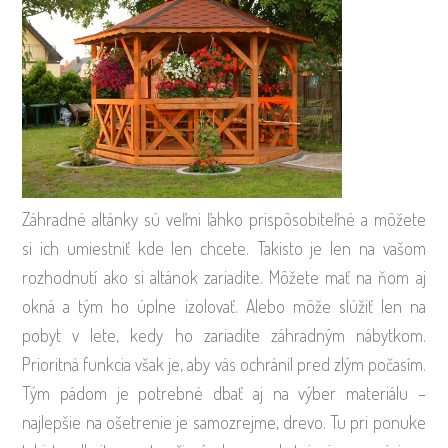
Záhradné altánky sú veľmi ľahko prispôsobiteľné a môžete
si ich umiestniť kde len chcete. Takisto je len na vašom
rozhodnutí ako si altánok zariadite. Môžete mať na ňom aj
okná a tým ho úplne izolovať. Alebo môže slúžiť len na
pobyt v lete, kedy ho zariadite záhradným nábytkom.
Prioritná funkcia však je, aby vás ochránil pred zlým počasím.
Tým pádom je potrebné dbať aj na výber materiálu –
najlepšie na ošetrenie je samozrejme, drevo. Tu pri ponuke