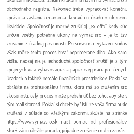
ukončení likvidácie. Ďalším krokom je návrh na výmaz sro z
obchodného registra. Nakoniec treba vypracovať konečnú
správu a zaslanie oznámenia daňovému úradu o ukončení
likvidácie. Spoločnosť je možné zrušiť aj „ex offo“, kedy súd
určuje všetky potrebné úkony na výmaz sro – je to tzv.
zrušenie z úradnej povinnosti. Pri súčasnom vyťažení súdov
však môže tento proces trvať neprimerane dlho.
Ako sami
vidíte, naozaj nie je jednoduché spoločnosť zrušiť, je s tým
spojených veľa vybavovačiek a papierovej práce po rôznych
úradoch a taktiež nemálo finančných prostriedkov. Pokiaľ sa
obrátite na profesionálnu firmu, ktorá má so zrušením sro
skúsenosti, celý proces môže prebehnúť bez toho, aby ste s
tým mali starosti.
Pokiaľ si chcete byť istí, že vaša firma bude
zrušená v súlade so všetkými zákonmi, skúste na stránke
https://www.vymazsro.sk
nájsť pomoc od profesionálov,
ktorý vám náležite poradia, prípadne zrušenie urobia za vás.