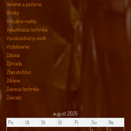
Varenie a pečenie
Vírivky
Virtuálna realita
Vykurovacia technika
Vysokozdvižný vozík
Vzdelávanie
Zábava
Záhrada
Zberateľstvo
Zdravie
Zváracia technika
Zvieratá
august 2026
Po
Ut
St
Št
Pi
So
Ne