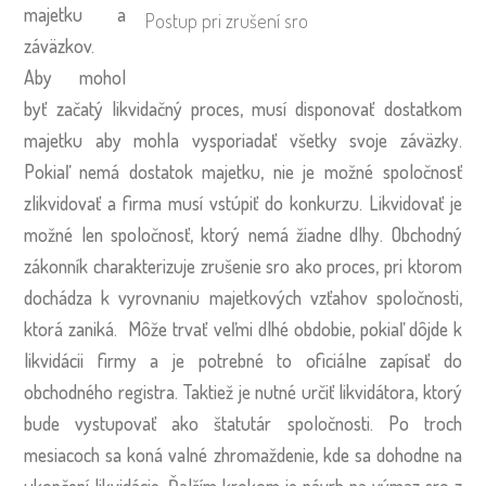
majetku a
Postup pri zrušení sro
záväzkov.
Aby mohol
byť začatý likvidačný proces, musí disponovať dostatkom
majetku aby mohla vysporiadať všetky svoje záväzky.
Pokiaľ nemá dostatok majetku, nie je možné spoločnosť
zlikvidovať a firma musí vstúpiť do konkurzu. Likvidovať je
možné len spoločnosť, ktorý nemá žiadne dlhy. Obchodný
zákonník charakterizuje zrušenie sro ako proces, pri ktorom
dochádza k vyrovnaniu majetkových vzťahov spoločnosti,
ktorá zaniká. Môže trvať veľmi dlhé obdobie, pokiaľ dôjde k
likvidácii firmy a je potrebné to oficiálne zapísať do
obchodného registra. Taktiež je nutné určiť likvidátora, ktorý
bude vystupovať ako štatutár spoločnosti. Po troch
mesiacoch sa koná valné zhromaždenie, kde sa dohodne na