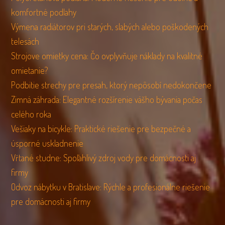
komfortné podlahy
Výmena radiátorov pri starých, slabých alebo poškodených
telesách
Strojove omietky cena: Čo ovplyvňuje náklady na kvalitné
omietanie?
Podbitie strechy pre presah, ktorý nepôsobí nedokončene
Zimná záhrada: Elegantné rozšírenie vášho bývania počas
celého roka
Vešiaky na bicykle: Praktické riešenie pre bezpečné a
úsporné uskladnenie
Vŕtané studne: Spoľahlivý zdroj vody pre domácnosti aj
firmy
Odvoz nábytku v Bratislave: Rýchle a profesionálne riešenie
pre domácnosti aj firmy