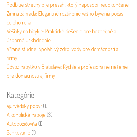
Podbitie strechy pre presah, ktorý nepôsobí nedokončene
Zimná záhrada: Elegantné rozšírenie vášho bývania počas
celého roka
Vešiaky na bicykle: Praktické riešenie pre bezpečné a
úsporné uskladnenie
Vŕtané studne: Spoľahlivý zdroj vody pre domácnosti aj
firmy
Odvoz nábytku v Bratislave: Rýchle a profesionálne riešenie
pre domácnosti aj firmy
Kategórie
ajurvédsky pobyt
(1)
Alkoholické nápoje
(3)
Autopožičovňa
(1)
Bankovanie
(1)