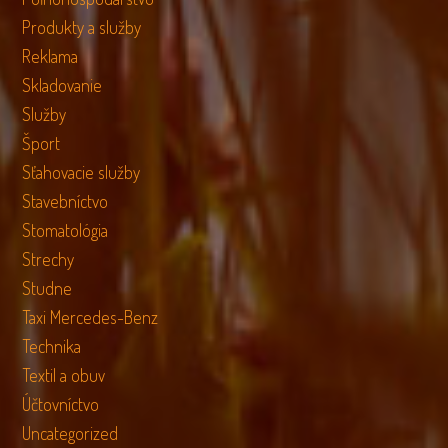
Produkty a služby
Reklama
Skladovanie
Služby
Šport
Sťahovacie služby
Stavebníctvo
Stomatológia
Strechy
Studne
Taxi Mercedes-Benz
Technika
Textil a obuv
Účtovníctvo
Uncategorized