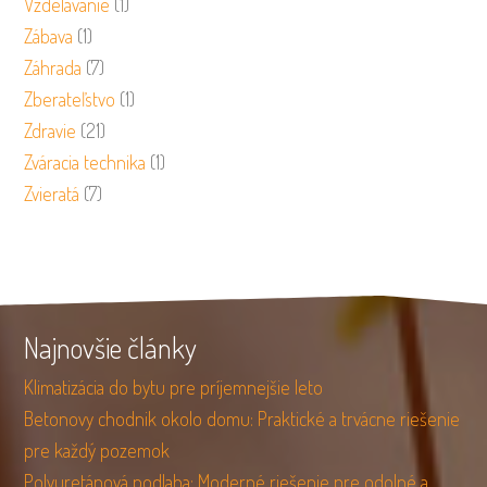
Vzdelávanie
(1)
Zábava
(1)
Záhrada
(7)
Zberateľstvo
(1)
Zdravie
(21)
Zváracia technika
(1)
Zvieratá
(7)
Najnovšie články
Klimatizácia do bytu pre príjemnejšie leto
Betonovy chodnik okolo domu: Praktické a trvácne riešenie
pre každý pozemok
Polyuretánová podlaha: Moderné riešenie pre odolné a