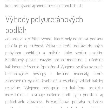
komfort bývania aj hodnotu celej nehnuteľnosti.
Výhody polyuretánových
podláh
Jednou z najväčších výhod, ktoré polyuretánová podlaha
prináša, je jej pružnosť. Vďaka nej lepšie odoláva drobným
pohybom podkladu a znižuje riziko vzniku prasklín.
Bezškárový povrch navyše pôsobí moderne a uľahčuje
každodenné čistenie. Spoločnosť Vylejeme využíva overené
technologické postupy a kvalitné materiály, ktoré
zabezpečujú vysokú životnosť a estetický vzhľad každej
realizácie. Vylejeme pristupuje ku každému projektu
individuálne a navrhuje riešenie podľa typu priestoru aj
požiadaviek zákazníka. Polyuretánová podlaha nachádza