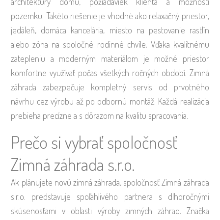
architektúry domu, požiadaviek klienta a možností
pozemku. Takéto riešenie je vhodné ako relaxačný priestor,
jedáleň, domáca kancelária, miesto na pestovanie rastlín
alebo zóna na spoločné rodinné chvíle. Vďaka kvalitnému
zatepleniu a moderným materiálom je možné priestor
komfortne využívať počas všetkých ročných období. Zimná
záhrada zabezpečuje kompletný servis od prvotného
návrhu cez výrobu až po odbornú montáž. Každá realizácia
prebieha precízne a s dôrazom na kvalitu spracovania.
Prečo si vybrať spoločnosť
Zimná záhrada s.r.o.
Ak plánujete novú zimná záhrada, spoločnosť Zimná záhrada
s.r.o. predstavuje spoľahlivého partnera s dlhoročnými
skúsenosťami v oblasti výroby zimných záhrad. Značka