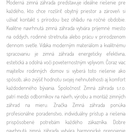
Moderná zimná záhrada predstavuje ideálne riešenie pre
každého, kto chce rozšíriť obytný priestor a zároveň si
užívať kontakt s prírodou bez ohľadu na ročné obdobie.
Kvalitne navrhnutá zimná záhrada vytvára príjemné miesto
na oddych, rodinné stretnutia alebo prácu v prirodzenom
dennom svetle. Vďaka moderným materiálom a kvalitnému
spracovaniu je zimná záhrada energeticky efektívna,
estetická a odolná voči poveternostným vplyvom. Čoraz viac
majiteľov rodinných domov si vyberá toto riešenie ako
spôsob, ako zvýšiť hodnotu svojej nehnuteľnosti aj komfort
každodenného bývania. Spoločnosť Zimná záhrada s.r.o.
patrí medzi odborníkov na návrh, výrobu a montáž zimných
záhrad na mieru. Značka Zimná záhrada ponúka
profesionálne poradenstvo, individuálny prístup a riešenia
prispôsobené potrebám každého zákazníka. Dobre
navrhnutá zimná záhrada vytvára harmonické prepojenie