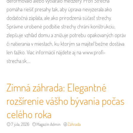
deformovalo alebo vytváralo medzery. Profi Strecha
pomáha riešiť presahy tak, aby úprava nevyzerala ako
dodatočná záplata, ale ako prirodzená súčasť strechy.
Správne urobené podbitie strechy chráni konštrukciu,
zlepšuje vzhľad domu a znižuje potrebu opakovaných opráv
či natierania v miestach, ku ktorým sa majiteľ bežne dostáva
len ťažko. Viac informácií nájdete aj na www.profi-
strecha.sk.…
Zimná záhrada: Elegantné
rozšírenie vášho bývania počas
celého roka
7 júla, 2026
Magazín Admin
Záhrada