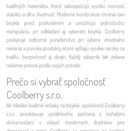
kvalitných materiálov, ktoré zabezpečujú vysokú nosnosť,
stabilitu a dlhú životnosť. Moderné konštrukcie chránia rám
bicykla pred poškodením a umožňujú jednoduchú
manipuláciu pri odkladaní aj vyberaní bicykla. Coolberry
poskytuje odborné poradenstvo pri výbere vhodného
riešenia a ponúka produkty, ktoré spĺňajú vysoké nároky na
kvalitu, bezpečnosť aj dizajn. Každý zákazník tak získava
riešenie presne podľa svojich potrieb.
Prečo si vybrať spoločnosť
Coolberry s.r.o.
Ak hľadáte kvalitné vešiaky na bicykle, spoločnosť Coolberry
s.r.o. predstavuje spoľahlivého partnera s bohatými
skúsenosťami v oblasti moderných doplnkov pre
domácnosť a garáž. Coolberry sa zameriava na kvalitné