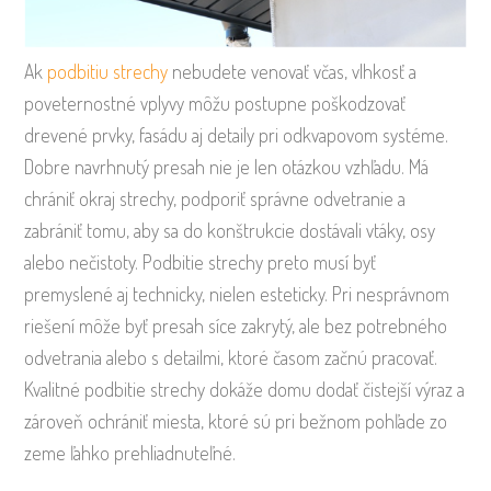
Ak
podbitiu strechy
nebudete venovať včas, vlhkosť a
poveternostné vplyvy môžu postupne poškodzovať
drevené prvky, fasádu aj detaily pri odkvapovom systéme.
Dobre navrhnutý presah nie je len otázkou vzhľadu. Má
chrániť okraj strechy, podporiť správne odvetranie a
zabrániť tomu, aby sa do konštrukcie dostávali vtáky, osy
alebo nečistoty. Podbitie strechy preto musí byť
premyslené aj technicky, nielen esteticky. Pri nesprávnom
riešení môže byť presah síce zakrytý, ale bez potrebného
odvetrania alebo s detailmi, ktoré časom začnú pracovať.
Kvalitné podbitie strechy dokáže domu dodať čistejší výraz a
zároveň ochrániť miesta, ktoré sú pri bežnom pohľade zo
zeme ľahko prehliadnuteľné.