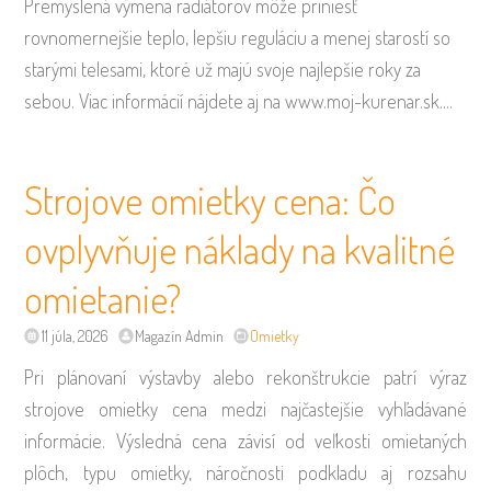
Premyslená výmena radiátorov môže priniesť
rovnomernejšie teplo, lepšiu reguláciu a menej starostí so
starými telesami, ktoré už majú svoje najlepšie roky za
sebou. Viac informácií nájdete aj na www.moj-kurenar.sk.…
Strojove omietky cena: Čo
ovplyvňuje náklady na kvalitné
omietanie?
11 júla, 2026
Magazín Admin
Omietky
Pri plánovaní výstavby alebo rekonštrukcie patrí výraz
strojove omietky cena medzi najčastejšie vyhľadávané
informácie. Výsledná cena závisí od veľkosti omietaných
plôch, typu omietky, náročnosti podkladu aj rozsahu