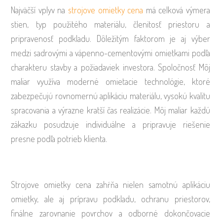
Najväčší vplyv na
strojove omietky cena
má celková výmera
stien, typ použitého materiálu, členitosť priestoru a
pripravenosť podkladu. Dôležitým faktorom je aj výber
medzi sadrovými a vápenno-cementovými omietkami podľa
charakteru stavby a požiadaviek investora. Spoločnosť Môj
maliar využíva moderné omietacie technológie, ktoré
zabezpečujú rovnomernú aplikáciu materiálu, vysokú kvalitu
spracovania a výrazne kratší čas realizácie. Môj maliar každú
zákazku posudzuje individuálne a pripravuje riešenie
presne podľa potrieb klienta.
Strojove omietky cena zahŕňa nielen samotnú aplikáciu
omietky, ale aj prípravu podkladu, ochranu priestorov,
finálne zarovnanie povrchov a odborné dokončovacie