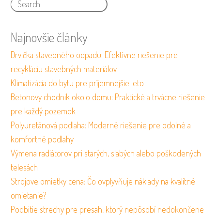
Najnovšie články
Drvička stavebného odpadu: Efektívne riešenie pre
recykláciu stavebných materiálov
Klimatizácia do bytu pre príjemnejšie leto
Betonovy chodnik okolo domu: Praktické a trvácne riešenie
pre každý pozemok
Polyuretánová podlaha: Moderné riešenie pre odolné a
komfortné podlahy
Výmena radiátorov pri starých, slabých alebo poškodených
telesách
Strojove omietky cena: Čo ovplyvňuje náklady na kvalitné
omietanie?
Podbitie strechy pre presah, ktorý nepôsobí nedokončene