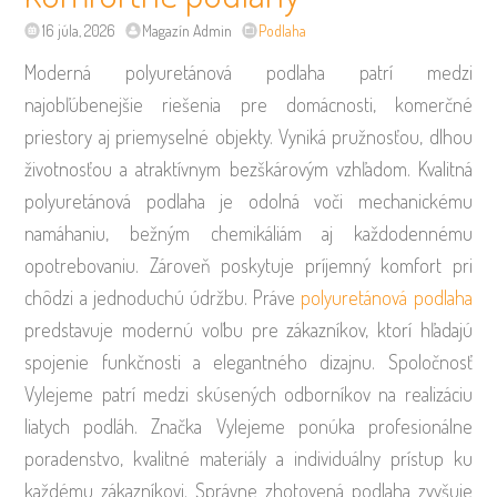
16 júla, 2026
Magazín Admin
Podlaha
Moderná polyuretánová podlaha patrí medzi
najobľúbenejšie riešenia pre domácnosti, komerčné
priestory aj priemyselné objekty. Vyniká pružnosťou, dlhou
životnosťou a atraktívnym bezškárovým vzhľadom. Kvalitná
polyuretánová podlaha je odolná voči mechanickému
namáhaniu, bežným chemikáliám aj každodennému
opotrebovaniu. Zároveň poskytuje príjemný komfort pri
chôdzi a jednoduchú údržbu. Práve
polyuretánová podlaha
predstavuje modernú voľbu pre zákazníkov, ktorí hľadajú
spojenie funkčnosti a elegantného dizajnu. Spoločnosť
Vylejeme patrí medzi skúsených odborníkov na realizáciu
liatych podláh. Značka Vylejeme ponúka profesionálne
poradenstvo, kvalitné materiály a individuálny prístup ku
každému zákazníkovi. Správne zhotovená podlaha zvyšuje