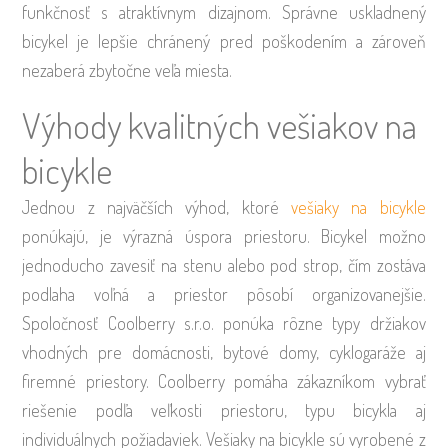
funkčnosť s atraktívnym dizajnom. Správne uskladnený
bicykel je lepšie chránený pred poškodením a zároveň
nezaberá zbytočne veľa miesta.
Výhody kvalitných vešiakov na
bicykle
Jednou z najväčších výhod, ktoré
vešiaky na bicykle
ponúkajú, je výrazná úspora priestoru. Bicykel možno
jednoducho zavesiť na stenu alebo pod strop, čím zostáva
podlaha voľná a priestor pôsobí organizovanejšie.
Spoločnosť Coolberry s.r.o. ponúka rôzne typy držiakov
vhodných pre domácnosti, bytové domy, cyklogaráže aj
firemné priestory. Coolberry pomáha zákazníkom vybrať
riešenie podľa veľkosti priestoru, typu bicykla aj
individuálnych požiadaviek. Vešiaky na bicykle sú vyrobené z