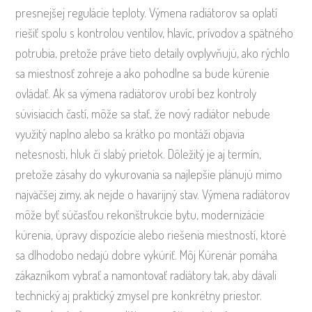
presnejšej regulácie teploty. Výmena radiátorov sa oplatí
riešiť spolu s kontrolou ventilov, hlavíc, prívodov a spätného
potrubia, pretože práve tieto detaily ovplyvňujú, ako rýchlo
sa miestnosť zohreje a ako pohodlne sa bude kúrenie
ovládať. Ak sa výmena radiátorov urobí bez kontroly
súvisiacich častí, môže sa stať, že nový radiátor nebude
využitý naplno alebo sa krátko po montáži objavia
netesnosti, hluk či slabý prietok. Dôležitý je aj termín,
pretože zásahy do vykurovania sa najlepšie plánujú mimo
najväčšej zimy, ak nejde o havarijný stav. Výmena radiátorov
môže byť súčasťou rekonštrukcie bytu, modernizácie
kúrenia, úpravy dispozície alebo riešenia miestností, ktoré
sa dlhodobo nedajú dobre vykúriť. Môj Kúrenár pomáha
zákazníkom vybrať a namontovať radiátory tak, aby dávali
technický aj praktický zmysel pre konkrétny priestor.