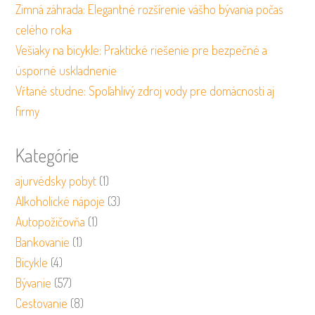
Zimná záhrada: Elegantné rozšírenie vášho bývania počas
celého roka
Vešiaky na bicykle: Praktické riešenie pre bezpečné a
úsporné uskladnenie
Vŕtané studne: Spoľahlivý zdroj vody pre domácnosti aj
firmy
Kategórie
ajurvédsky pobyt
(1)
Alkoholické nápoje
(3)
Autopožičovňa
(1)
Bankovanie
(1)
Bicykle
(4)
Bývanie
(57)
Cestovanie
(8)