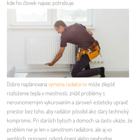
kde ho človek najviac potrebuje.
Dobre naplánovaná
vymena radiatorov
môže zlepšiť
rozloženie tepla v miestnosti, znížiť problémy s
nerovnomerným vykurovaním a zároveň esteticky upraviť
priestor bez toho, aby radiátor pôsobil ako starý technický
kompromis. Pri starších bytoch a domoch sa často ukáže, že
problém nie je len v samotnom radiátore, ale aj vo
ventiloch, pripojení, odvzdušnení alebo nevhodne