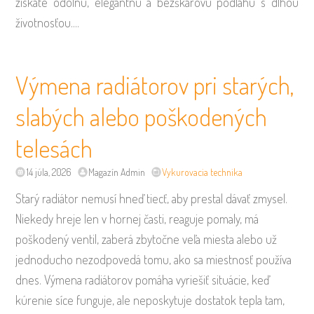
získate odolnú, elegantnú a bezškárovú podlahu s dlhou
životnosťou.…
Výmena radiátorov pri starých,
slabých alebo poškodených
telesách
14 júla, 2026
Magazín Admin
Vykurovacia technika
Starý radiátor nemusí hneď tiecť, aby prestal dávať zmysel.
Niekedy hreje len v hornej časti, reaguje pomaly, má
poškodený ventil, zaberá zbytočne veľa miesta alebo už
jednoducho nezodpovedá tomu, ako sa miestnosť používa
dnes. Výmena radiátorov pomáha vyriešiť situácie, keď
kúrenie síce funguje, ale neposkytuje dostatok tepla tam,