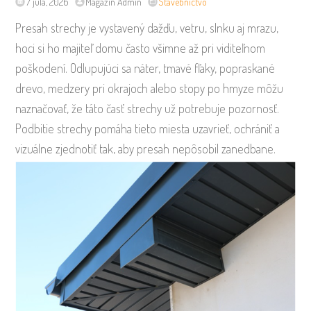
7 júla, 2026
Magazín Admin
Stavebníctvo
Presah strechy je vystavený dažďu, vetru, slnku aj mrazu,
hoci si ho majiteľ domu často všimne až pri viditeľnom
poškodení. Odlupujúci sa náter, tmavé fľaky, popraskané
drevo, medzery pri okrajoch alebo stopy po hmyze môžu
naznačovať, že táto časť strechy už potrebuje pozornosť.
Podbitie strechy pomáha tieto miesta uzavrieť, ochrániť a
vizuálne zjednotiť tak, aby presah nepôsobil zanedbane.