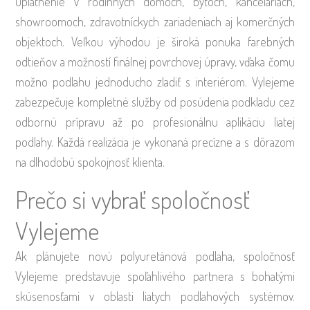
uplatnenie v rodinných domoch, bytoch, kanceláriách,
showroomoch, zdravotníckych zariadeniach aj komerčných
objektoch. Veľkou výhodou je široká ponuka farebných
odtieňov a možností finálnej povrchovej úpravy, vďaka čomu
možno podlahu jednoducho zladiť s interiérom. Vylejeme
zabezpečuje kompletné služby od posúdenia podkladu cez
odbornú prípravu až po profesionálnu aplikáciu liatej
podlahy. Každá realizácia je vykonaná precízne a s dôrazom
na dlhodobú spokojnosť klienta.
Prečo si vybrať spoločnosť
Vylejeme
Ak plánujete novú polyuretánová podlaha, spoločnosť
Vylejeme predstavuje spoľahlivého partnera s bohatými
skúsenosťami v oblasti liatych podlahových systémov.