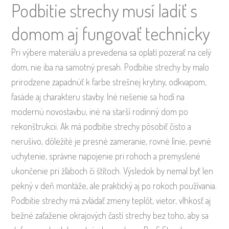
Podbitie strechy musí ladiť s
domom aj fungovať technicky
Pri výbere materiálu a prevedenia sa oplatí pozerať na celý
dom, nie iba na samotný presah. Podbitie strechy by malo
prirodzene zapadnúť k farbe strešnej krytiny, odkvapom,
fasáde aj charakteru stavby. Iné riešenie sa hodí na
modernú novostavbu, iné na starší rodinný dom po
rekonštrukcii. Ak má podbitie strechy pôsobiť čisto a
nerušivo, dôležité je presné zameranie, rovné línie, pevné
uchytenie, správne napojenie pri rohoch a premyslené
ukončenie pri žľaboch či štítoch. Výsledok by nemal byť len
pekný v deň montáže, ale praktický aj po rokoch používania.
Podbitie strechy má zvládať zmeny teplôt, vietor, vlhkosť aj
bežné zaťaženie okrajových častí strechy bez toho, aby sa