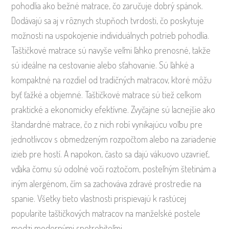
pohodlia ako bežné matrace, čo zaručuje dobrý spánok.
Dodávajú sa aj v rôznych stupňoch tvrdosti, čo poskytuje
možnosti na uspokojenie individuálnych potrieb pohodlia.
Taštičkové matrace sú navyše veľmi ľahko prenosné, takže
sú ideálne na cestovanie alebo sťahovanie. Sú ľahké a
kompaktné na rozdiel od tradičných matracov, ktoré môžu
byť ťažké a objemné. Taštičkové matrace sú tiež celkom
praktické a ekonomicky efektívne. Zvyčajne sú lacnejšie ako
štandardné matrace, čo z nich robí vynikajúcu voľbu pre
jednotlivcov s obmedzeným rozpočtom alebo na zariadenie
izieb pre hostí. A napokon, často sa dajú vákuovo uzavrieť,
vďaka čomu sú odolné voči roztočom, posteľným štetinám a
iným alergénom, čím sa zachováva zdravé prostredie na
spanie. Všetky tieto vlastnosti prispievajú k rastúcej
popularite taštičkových matracov na manželské postele
medzi modernými spotrebiteľmi.