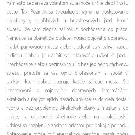
namiesto sedenia za volantom auta môže určite zlepšiť vašu
cestu. Taxi Pezinok sa špecializuje najmä na poskytovanie
efektívnych, spoľahlivých a bezstresových jázd, ktoré
sľubujú, že vám zlepšia zážitok z dochádzania do práce.
Nemusíte sa obávať, že budete musieť bojovať s dopravou,
hľadať parkovacie miesta alebo sledovať stav paliva; vašou
jedinou úlohou je uvoľniť sa, relaxovať a užívať si jazdu.
Prechádzajte sieťou pezinských ulíc bez jediného záchvevu
stresu, pretože sa vás ujmú profesionálni a spoľahliví
taxikári, ktorí dobre poznajú každé zákutie mesta. Sú
informovaní o najnovších dopravných informáciách,
skratkách a najrýchlejších trasách, aby ste sa do cieľa dostali
rýchlo a bez problémov. Akékoľvek obavy z meškania do
práce, na obchodné stretnutie alebo na spoločenskú
udalosť sa rozplynú a zostane priestor pre pokoj a pohodu.
Šoférovanie môže byť energeticky náročné, najmä počas