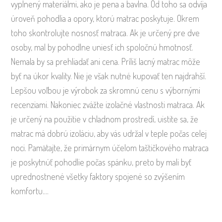
vyplnený materiálmi, ako je pena a bavlna. Od toho sa odvíja
úroveň pohodlia a opory, ktorú matrac poskytuje. Okrem
toho skontrolujte nosnosť matraca. Ak je určený pre dve
osoby, mal by pohodlne uniesť ich spoločnú hmotnosť.
Nemala by sa prehliadať ani cena. Príliš lacný matrac môže
byť na úkor kvality. Nie je však nutné kupovať ten najdrahší.
Lepšou voľbou je výrobok za skromnú cenu s výbornými
recenziami. Nakoniec zvážte izolačné vlastnosti matraca. Ak
je určený na použitie v chladnom prostredí, uistite sa, že
matrac má dobrú izoláciu, aby vás udržal v teple počas celej
noci. Pamätajte, že primárnym účelom taštičkového matraca
je poskytnúť pohodlie počas spánku, preto by mali byť
uprednostnené všetky faktory spojené so zvýšením
komfortu.…