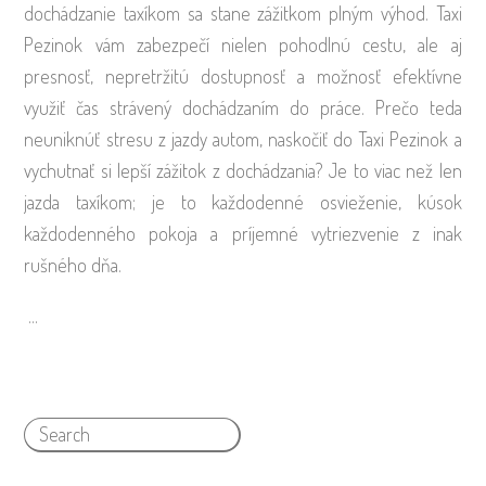
dochádzanie taxíkom sa stane zážitkom plným výhod. Taxi
Pezinok vám zabezpečí nielen pohodlnú cestu, ale aj
presnosť, nepretržitú dostupnosť a možnosť efektívne
využiť čas strávený dochádzaním do práce. Prečo teda
neuniknúť stresu z jazdy autom, naskočiť do Taxi Pezinok a
vychutnať si lepší zážitok z dochádzania? Je to viac než len
jazda taxíkom; je to každodenné osvieženie, kúsok
každodenného pokoja a príjemné vytriezvenie z inak
rušného dňa.
…