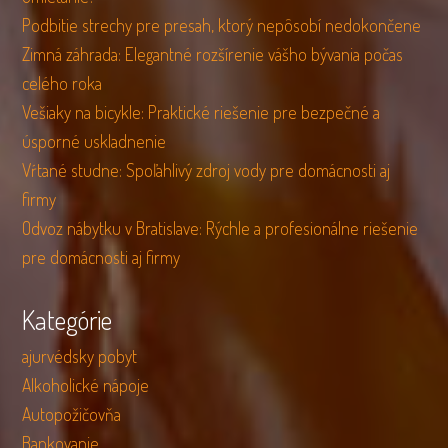
Podbitie strechy pre presah, ktorý nepôsobí nedokončene
Zimná záhrada: Elegantné rozšírenie vášho bývania počas
celého roka
Vešiaky na bicykle: Praktické riešenie pre bezpečné a
úsporné uskladnenie
Vŕtané studne: Spoľahlivý zdroj vody pre domácnosti aj
firmy
Odvoz nábytku v Bratislave: Rýchle a profesionálne riešenie
pre domácnosti aj firmy
Kategórie
ajurvédsky pobyt
Alkoholické nápoje
Autopožičovňa
Bankovanie