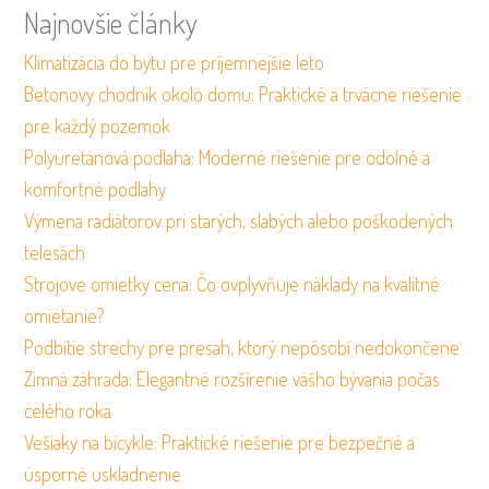
Najnovšie články
Klimatizácia do bytu pre príjemnejšie leto
Betonovy chodnik okolo domu: Praktické a trvácne riešenie
pre každý pozemok
Polyuretánová podlaha: Moderné riešenie pre odolné a
komfortné podlahy
Výmena radiátorov pri starých, slabých alebo poškodených
telesách
Strojove omietky cena: Čo ovplyvňuje náklady na kvalitné
omietanie?
Podbitie strechy pre presah, ktorý nepôsobí nedokončene
Zimná záhrada: Elegantné rozšírenie vášho bývania počas
celého roka
Vešiaky na bicykle: Praktické riešenie pre bezpečné a
úsporné uskladnenie