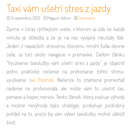
Taxi vám ušetrí stres z jazdy
9 septembra, 2023
Magazín Admin
Cestovanie
Žijeme v čoraz rýchlejšom svete, v ktorom sa zdá, že každá
minúta je dôležitá a že je na nás vyvíjaný neustály tlak.
Jeden z najväčších stresorov, ktorému mnohí ľudia denne
čelia, sa točí okolo navigácie v premávke. Cieľom článku
“Využívanie taxislužby vám ušetrí stres z jazdy” je objasniť
jedno praktické riešenie na prekonanie tohto stresu:
využívanie
taxi Pezinok
. Nielenže to znamená prenechať
riadenie na profesionála, ale môže vám to ušetriť čas,
peniaze a kopec nervov. Tento článok, ktorý zvažuje výhody
a možné nevýhody tejto stratégie, poskytuje podrobný
pohľad na to, prečo by vám výber taxislužby mohol uľahčiť
život.