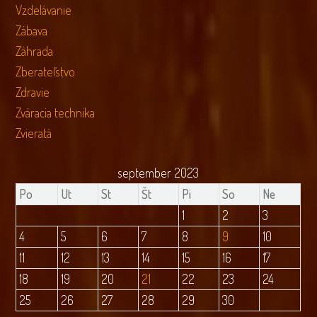
Vzdelávanie
Zábava
Záhrada
Zberateľstvo
Zdravie
Zváracia technika
Zvieratá
september 2023
Po
Ut
St
Št
Pi
So
Ne
1
2
3
4
5
6
7
8
9
10
11
12
13
14
15
16
17
18
19
20
21
22
23
24
25
26
27
28
29
30