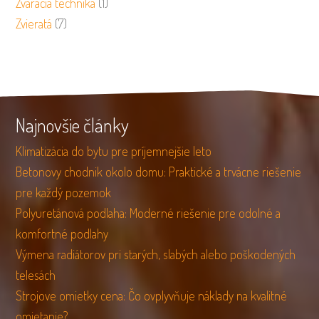
Zváracia technika
(1)
Zvieratá
(7)
Najnovšie články
Klimatizácia do bytu pre príjemnejšie leto
Betonovy chodnik okolo domu: Praktické a trvácne riešenie
pre každý pozemok
Polyuretánová podlaha: Moderné riešenie pre odolné a
komfortné podlahy
Výmena radiátorov pri starých, slabých alebo poškodených
telesách
Strojove omietky cena: Čo ovplyvňuje náklady na kvalitné
omietanie?