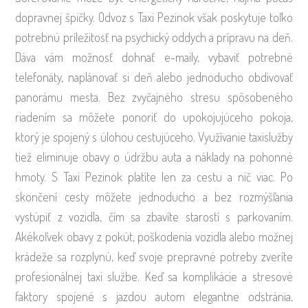
dopravnej špičky. Odvoz s Taxi Pezinok však poskytuje toľko
potrebnú príležitosť na psychický oddych a prípravu na deň.
Dáva vám možnosť dohnať e-maily, vybaviť potrebné
telefonáty, naplánovať si deň alebo jednoducho obdivovať
panorámu mesta. Bez zvyčajného stresu spôsobeného
riadením sa môžete ponoriť do upokojujúceho pokoja,
ktorý je spojený s úlohou cestujúceho. Využívanie taxislužby
tiež eliminuje obavy o údržbu auta a náklady na pohonné
hmoty. S Taxi Pezinok platíte len za cestu a nič viac. Po
skončení cesty môžete jednoducho a bez rozmýšľania
vystúpiť z vozidla, čím sa zbavíte starostí s parkovaním.
Akékoľvek obavy z pokút, poškodenia vozidla alebo možnej
krádeže sa rozplynú, keď svoje prepravné potreby zveríte
profesionálnej taxi službe. Keď sa komplikácie a stresové
faktory spojené s jazdou autom elegantne odstránia,